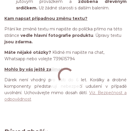
jutovým provázkem a
zdobena dřevěným
srdíčkem.
Už žádné starosti s dalším balením.
Kam napsat případnou změnu textu?
Přání ke změně textu mi napište do políčka přímo na této
stránce
vedle hlavní fotografie produktu
. Úpravy textu
jsou zdarma.
Máte nějaké otázky?
Klidně mi napište na chat,
Whatsapp nebo volejte 739615794
Mohlo by vás ještě zajímat
Dárek není vhodný pro děti do 6 let. Korálky a drobné
komponenty představují nebezpečí udušení v případě
uvolnění. Uchovávejte mimo dosah dětí.
Viz. Bezpečnost a
odpovědnost