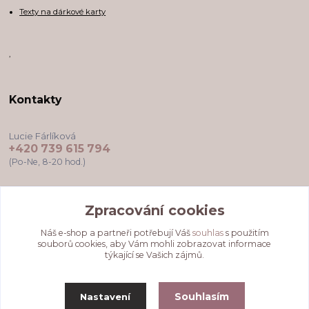
Texty na dárkové karty
,
Kontakty
Lucie Fárlíková
+420 739 615 794
(Po-Ne, 8-20 hod.)
darkovekartyodlu@gmail.com
Zpracování cookies
Náš e-shop a partneři potřebují Váš
souhlas
s použitím
souborů cookies, aby Vám mohli zobrazovat informace
týkající se Vašich zájmů.
Souhlasím
Nastavení
Upravit sběr cookies.