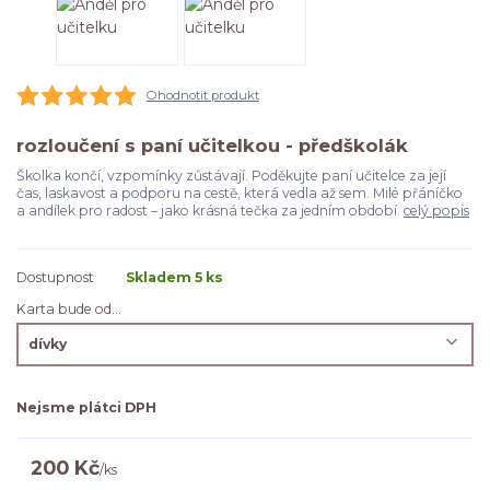
Ohodnotit produkt
rozloučení s paní učitelkou - předškolák
Školka končí, vzpomínky zůstávají. Poděkujte paní učitelce za její
čas, laskavost a podporu na cestě, která vedla až sem. Milé přáníčko
a andílek pro radost – jako krásná tečka za jedním období.
celý popis
Dostupnost
Skladem 5 ks
Karta bude od...
Nejsme plátci DPH
200 Kč
/
ks