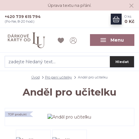
Úprava textu na přání.
+420 739 615 794
0
ks
0 Kč
(Po-Ne, 8-20 hod.)
Menu
Hledat
Úvod
Pro paní učitelky
Anděl pro učitelku
Anděl pro učitelku
TOP produkt