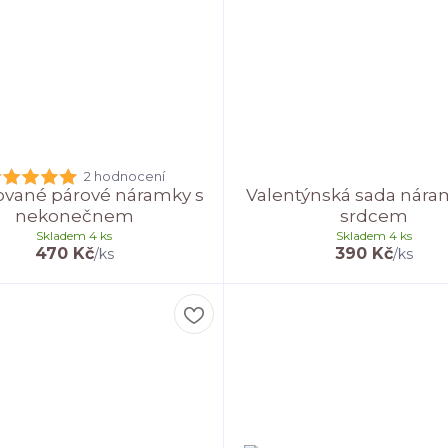
2 hodnocení
ované párové náramky s
Valentýnská sada nára
nekonečnem
srdcem
Skladem 4 ks
Skladem 4 ks
470 Kč
390 Kč
/
ks
/
ks