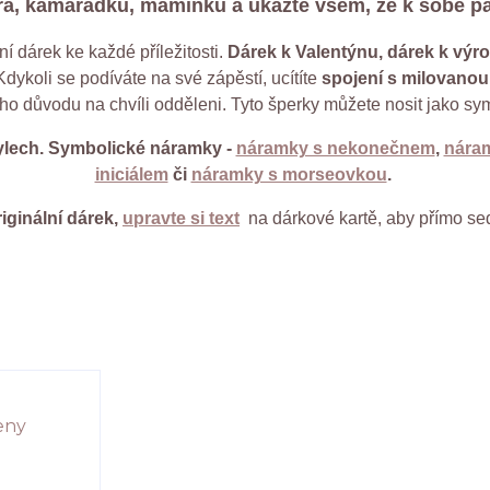
ra, kamarádku, maminku a ukažte všem, že k sobě pa
ní dárek ke každé příležitosti.
Dárek k Valentýnu, dárek k výro
Kdykoli se podíváte na své zápěstí, ucítíte
spojení s milovano
ho důvodu na chvíli odděleni. Tyto šperky můžete nosit jako s
ylech. Symbolické náramky -
náramky s nekonečnem
,
nára
iniciálem
či
náramky s morseovkou
.
riginální dárek,
upravte si text
na dárkové kartě, aby přímo se