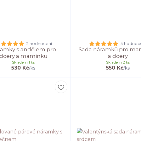
2 hodnocení
4 hodnoc
amky s andělem pro
Sada náramků pro ma
dcery a maminku
a dcery
Skladem 1 ks
Skladem 2 ks
530 Kč
550 Kč
/
ks
/
ks