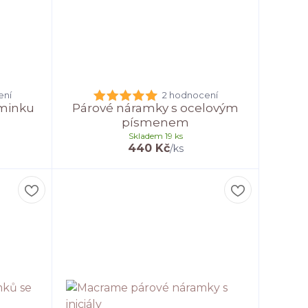
ení
2 hodnocení
minku
Párové náramky s ocelovým
písmenem
Skladem 19 ks
440 Kč
/
ks