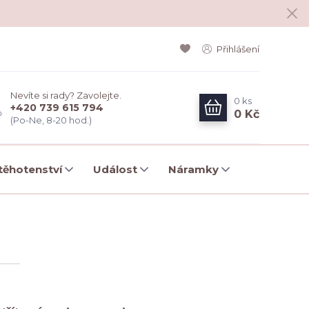
Přihlášení
Nevíte si rady? Zavolejte.
0
ks
+420 739 615 794
0 Kč
(Po-Ne, 8-20 hod.)
ěhotenství
Událost
Náramky