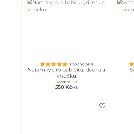
1 hodnocení
Náramky pro babičku, dceru a
S
vnučku
Skladem 1 ks
550 Kč
/
ks