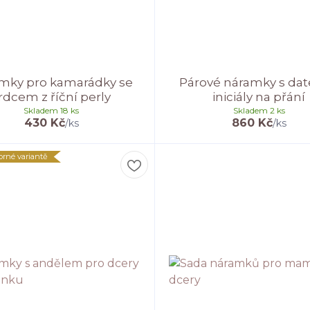
mky pro kamarádky se
Párové náramky s da
rdcem z říční perly
iniciály na přání
Skladem 18 ks
Skladem 2 ks
430 Kč
860 Kč
/
ks
/
ks
íbrné variantě