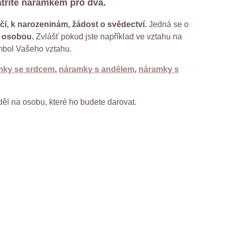
tříte náramkem pro dva.
čí, k narozeninám, žádost o svědectví.
Jedná se o
u osobou.
Zvlášť pokud jste například ve vztahu na
ymbol Vašeho vztahu.
mky se srdcem
,
náramky s andělem
,
náramky s
děl na osobu, které ho budete darovat.