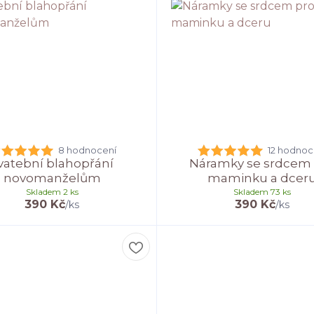
8 hodnocení
12 hodnoc
vatební blahopřání
Náramky se srdcem
novomanželům
maminku a dcer
Skladem 2 ks
Skladem 73 ks
390 Kč
390 Kč
/
ks
/
ks