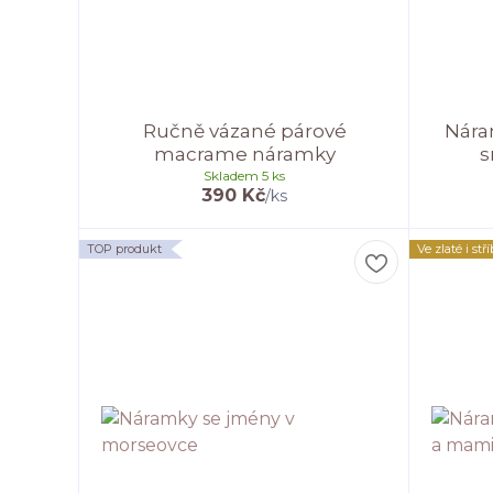
Ručně vázané párové
Nára
macrame náramky
s
Skladem 5 ks
390 Kč
/
ks
TOP produkt
Ve zlaté i stř