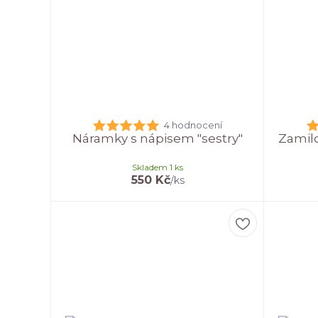
4 hodnocení
Náramky s nápisem "sestry"
Zamil
Skladem 1 ks
550 Kč
/
ks