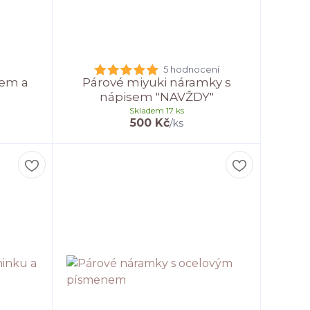
5 hodnocení
tem a
Párové miyuki náramky s
nápisem "NAVŽDY"
Skladem 17 ks
500 Kč
/
ks