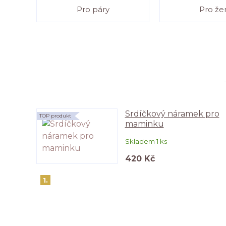
Pro páry
Pro že
Srdíčkový náramek pro
TOP produkt
maminku
Skladem 1 ks
420 Kč
1.