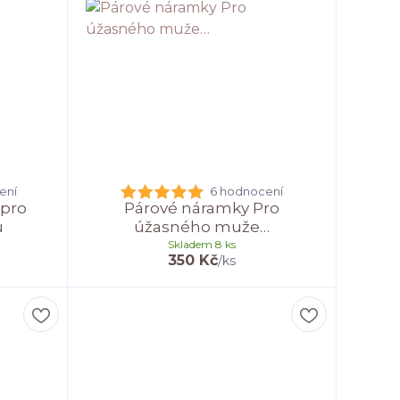
ení
6 hodnocení
 pro
Párové náramky Pro
u
úžasného muže…
Skladem 8 ks
350 Kč
/
ks