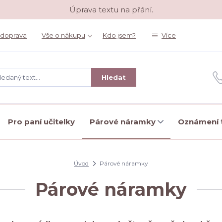
Úprava textu na přání.
 doprava
Vše o nákupu
Kdo jsem?
Více
Hledat
Pro paní učitelky
Párové náramky
Oznámení t
Úvod
Párové náramky
Párové náramky