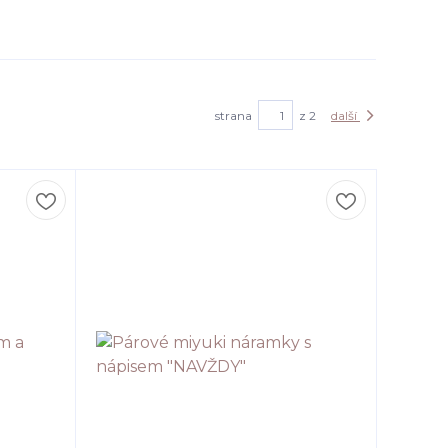
strana
z 2
další