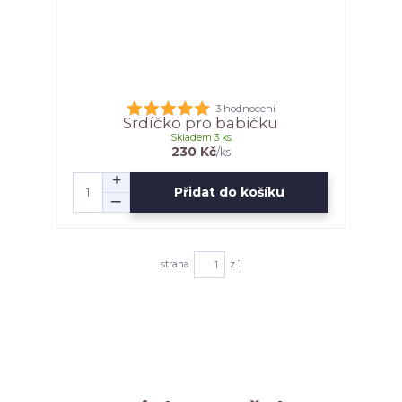
3 hodnocení
Srdíčko pro babičku
Skladem 3 ks
230 Kč
/
ks
Přidat do košíku
strana
z 1