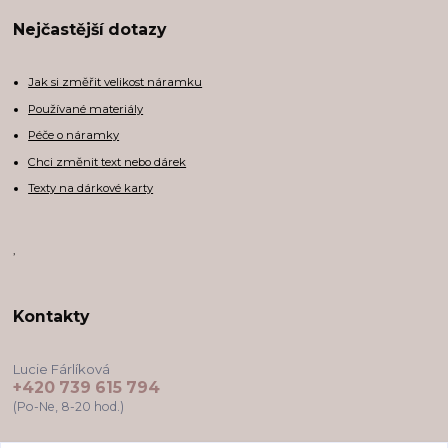
Nejčastější dotazy
Jak si změřit velikost náramku
Používané materiály
Péče o náramky
Chci změnit text nebo dárek
Texty na dárkové karty
,
Kontakty
Lucie Fárlíková
+420 739 615 794
(Po-Ne, 8-20 hod.)