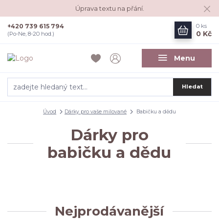
Úprava textu na přání.
+420 739 615 794
0
ks
0 Kč
(Po-Ne, 8-20 hod.)
Menu
Hledat
Úvod
Dárky pro vaše milované
Babičku a dědu
Dárky pro
babičku a dědu
Nejprodávanější