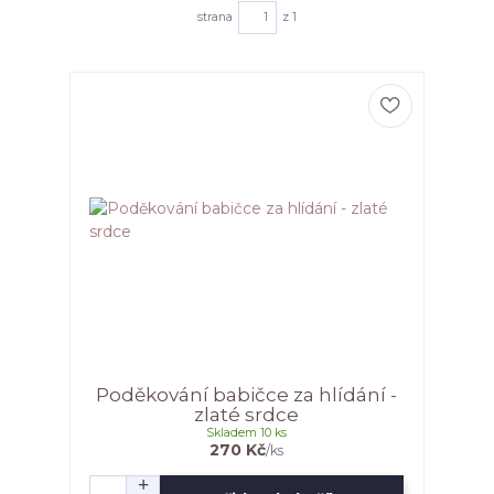
strana
z 1
Poděkování babičce za hlídání -
zlaté srdce
Skladem 10 ks
270 Kč
/
ks