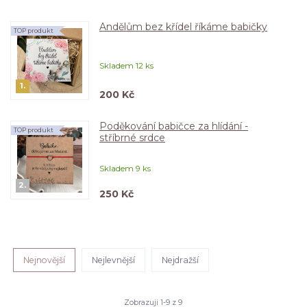
Andělům bez křídel říkáme babičky
TOP produkt
Skladem 12 ks
1.
200 Kč
Poděkování babičce za hlídání -
TOP produkt
stříbrné srdce
Skladem 9 ks
2.
250 Kč
Nejnovější
Nejlevnější
Nejdražší
Zobrazuji 1-9 z 9