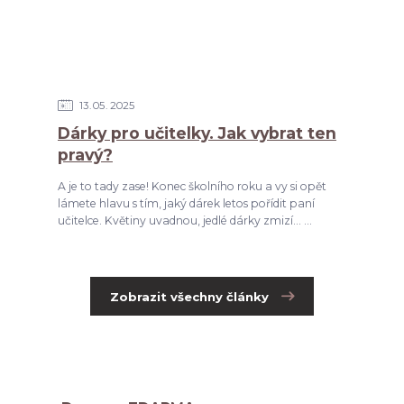
13
05
2025
Dárky pro učitelky. Jak vybrat ten
pravý?
A je to tady zase! Konec školního roku a vy si opět
lámete hlavu s tím, jaký dárek letos pořídit paní
učitelce. Květiny uvadnou, jedlé dárky zmizí... ...
Zobrazit všechny články