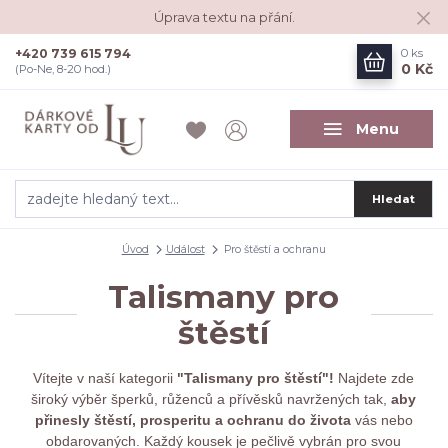
Úprava textu na přání.
+420 739 615 794
0
ks
0 Kč
(Po-Ne, 8-20 hod.)
Menu
Hledat
Úvod
Událost
Pro štěstí a ochranu
Talismany pro
štěstí
Vítejte v naší kategorii
"Talismany pro štěstí"!
Najdete zde
široký výběr šperků, růženců a přívěsků navržených tak,
aby
přinesly štěstí, prosperitu a ochranu do života
vás nebo
obdarovaných. Každý kousek je pečlivě vybrán pro svou