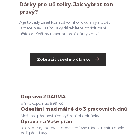
Dárky pro učitelky. Jak vybrat ten
pravý?
A je to tady zase! Konec školního roku a vy si opět
lámete hlavu s tím, jaký dárek letos pořídit paní
učitelce. Květiny uvadnou, jedlé dárky zmizí... ...
Zobrazit všechny články
Doprava ZDARMA
při nákupu nad 999 Kč
Odeslání maximálně do 3 pracovních dnů
Možnost přednostního vyřízení objednávky
Úprava na Vaše přání
Texty, dárky, barevné provedení, vše ráda změním podle
Vaší představy