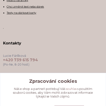
Péče o náramky
Chci změnit text nebo dárek
Texty na dárkové karty
,
Kontakty
Lucie Fárlíková
+420 739 615 794
(Po-Ne, 8-20 hod.)
darkovekartyodlu@gmail.com
Zpracování cookies
Náš e-shop a partneři potřebují Váš
souhlas
s použitím
souborů cookies, aby Vám mohli zobrazovat informace
týkající se Vašich zájmů.