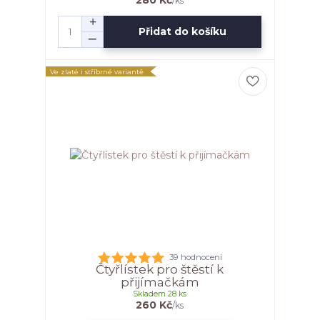
/
ks
Přidat do košíku
Ve zlaté i stříbrné variantě
39 hodnocení
Čtyřlístek pro štěstí k
přijímačkám
Skladem 28 ks
260 Kč
/
ks