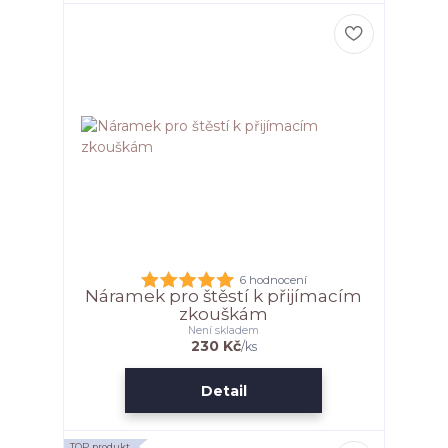
6 hodnocení
Náramek pro štěstí k přijímacím
zkouškám
Není skladem
230 Kč
/
ks
Detail
TOP produkt