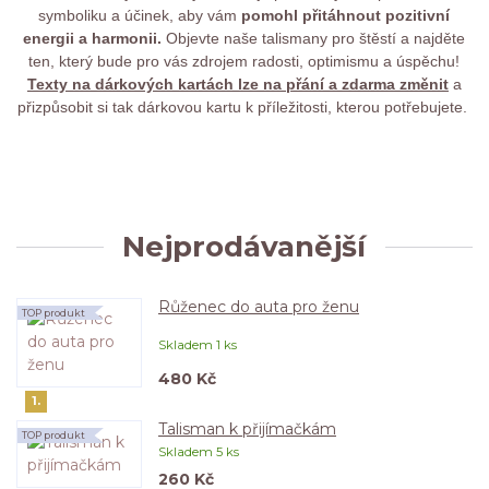
symboliku a účinek, aby vám
pomohl přitáhnout pozitivní
energii a harmonii.
Objevte naše talismany pro štěstí a najděte
ten, který bude pro vás zdrojem radosti, optimismu a úspěchu!
Texty na dárkových kartách lze na přání a zdarma změnit
a
přizpůsobit si tak dárkovou kartu k příležitosti, kterou potřebujete.
Nejprodávanější
Růženec do auta pro ženu
TOP produkt
Skladem 1 ks
480 Kč
1.
Talisman k přijímačkám
TOP produkt
Skladem 5 ks
260 Kč