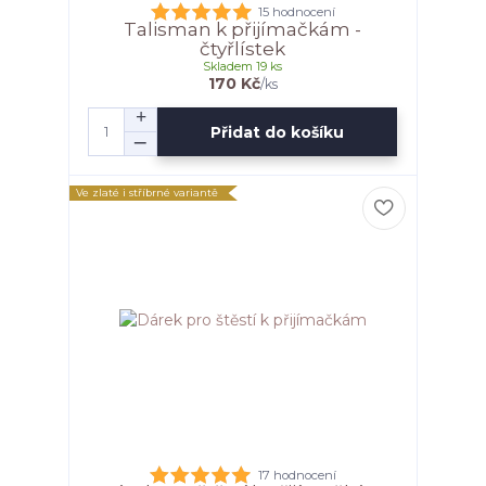
15 hodnocení
Talisman k přijímačkám -
čtyřlístek
Skladem 19 ks
170 Kč
/
ks
Přidat do košíku
Ve zlaté i stříbrné variantě
17 hodnocení