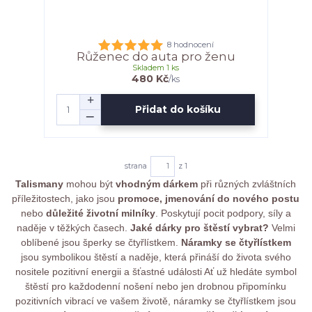
8 hodnocení
Růženec do auta pro ženu
Skladem 1 ks
480 Kč
/
ks
Přidat do košíku
strana
z 1
Talismany
mohou být
vhodným dárkem
při různých zvláštních
příležitostech, jako jsou
promoce, jmenování do nového postu
nebo
důležité životní milníky
. Poskytují pocit podpory, síly a
naděje v těžkých časech.
Jaké dárky pro štěstí vybrat?
Velmi
oblíbené jsou šperky se čtyřlístkem.
Náramky se čtyřlístkem
jsou symbolikou štěstí a naděje, která přináší do života svého
nositele pozitivní energii a šťastné události Ať už hledáte symbol
štěstí pro každodenní nošení nebo jen drobnou připomínku
pozitivních vibrací ve vašem životě, náramky se čtyřlístkem jsou