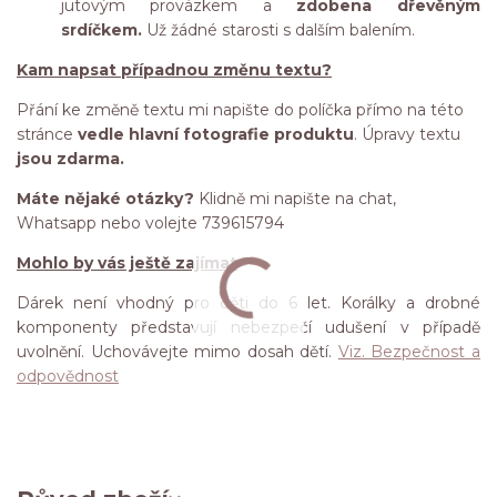
jutovým provázkem a
zdobena dřevěným
srdíčkem.
Už žádné starosti s dalším balením.
Kam napsat případnou změnu textu?
Přání ke změně textu mi napište do políčka přímo na této
stránce
vedle hlavní fotografie produktu
. Úpravy textu
jsou zdarma.
Máte nějaké otázky?
Klidně mi napište na chat,
Whatsapp nebo volejte 739615794
Mohlo by vás ještě zajímat
Dárek není vhodný pro děti do 6 let. Korálky a drobné
komponenty představují nebezpečí udušení v případě
uvolnění. Uchovávejte mimo dosah dětí.
Viz. Bezpečnost a
odpovědnost