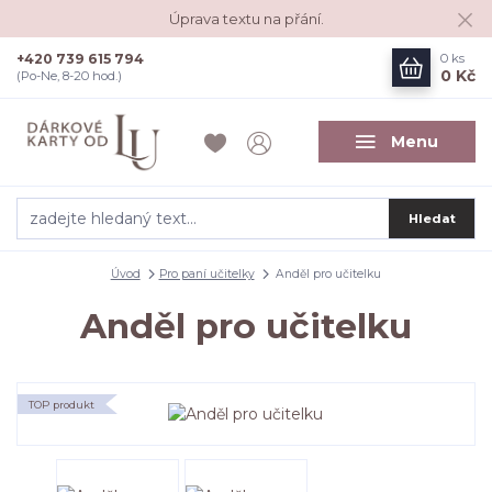
Úprava textu na přání.
+420 739 615 794
0
ks
0 Kč
(Po-Ne, 8-20 hod.)
Menu
Hledat
Úvod
Pro paní učitelky
Anděl pro učitelku
Anděl pro učitelku
TOP produkt