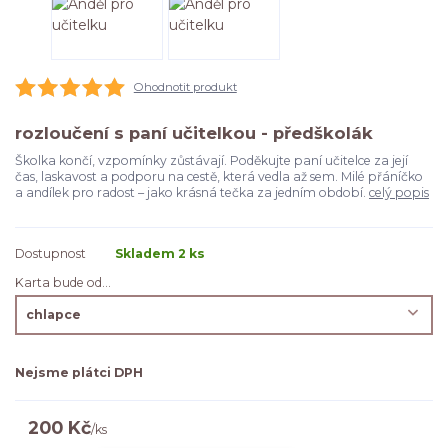
Ohodnotit produkt
rozloučení s paní učitelkou - předškolák
Školka končí, vzpomínky zůstávají. Poděkujte paní učitelce za její
čas, laskavost a podporu na cestě, která vedla až sem. Milé přáníčko
a andílek pro radost – jako krásná tečka za jedním období.
celý popis
Dostupnost
Skladem 2 ks
Karta bude od...
Nejsme plátci DPH
200 Kč
/
ks