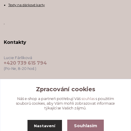
Texty na dárkové karty
,
Kontakty
Lucie Fárlíková
+420 739 615 794
(Po-Ne, 8-20 hod.)
darkovekartyodlu@gmail.com
Zpracování cookies
Náš e-shop a partneři potřebují Váš
souhlas
s použitím
souborů cookies, aby Vám mohli zobrazovat informace
týkající se Vašich zájmů.
Souhlasím
Nastavení
Upravit sběr cookies.