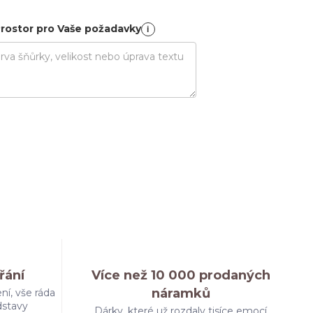
rostor pro Vaše požadavky
i
řání
Více než 10 000 prodaných
náramků
ní, vše ráda
dstavy
Dárky, které už rozdaly tisíce emocí