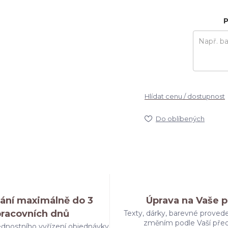
P
Hlídat cenu / dostupnost
Do oblíbených
ání maximálně do 3
Úprava na Vaše p
pracovních dnů
Texty, dárky, barevné provede
změním podle Vaší pře
dnostního vyřízení objednávky