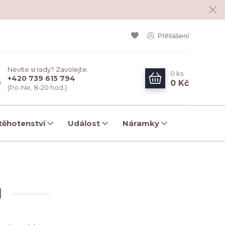
Přihlášení
Nevíte si rady? Zavolejte.
0
ks
+420 739 615 794
0 Kč
(Po-Ne, 8-20 hod.)
ěhotenství
Událost
Náramky
u