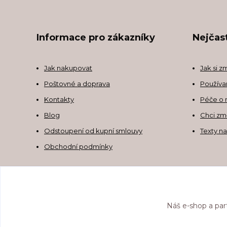
Informace pro zákazníky
Nejčast
Jak nakupovat
Jak si z
Poštovné a doprava
Používa
Kontakty
Péče o 
Blog
Chci zm
Odstoupení od kupní smlouvy
Texty n
Obchodní podmínky
Náš e-shop a par