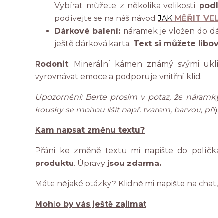
Vybírat můžete z několika velikostí
podl
podívejte se na náš návod
JAK
MĚŘIT VE
Dárkové balení:
náramek je vložen do dár
ještě dárková karta.
Text si můžete libo
Rodonit
: Minerální kámen známý svými ukli
vyrovnávat emoce a podporuje vnitřní klid.
Upozornění: Berte prosím v potaz, že náramky
kousky se mohou lišit např. tvarem, barvou, pří
Kam napsat změnu textu?
Přání ke změně textu mi napište do políčk
produktu
. Úpravy
jsou zdarma.
Máte nějaké otázky? Klidně mi napište na chat
Mohlo by vás ještě zajímat