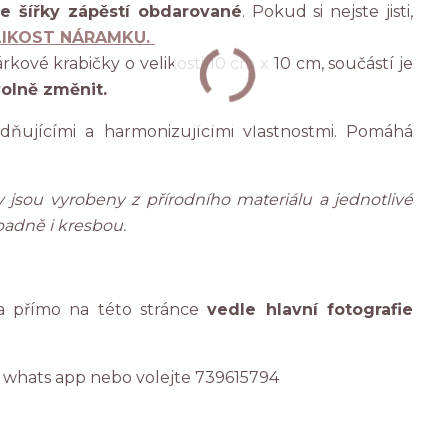
e šířky zápěstí obdarované
. Pokud si nejste jisti,
LIKOST NÁRAMKU.
kové krabičky o velikosti 10 cm x 10 cm, součástí je
volně změnit.
dňujícími a harmonizujícími vlastnostmi. Pomáhá
 jsou vyrobeny z přírodního materiálu a jednotlivé
padně i kresbou.
a přímo na této stránce
vedle hlavní fotografie
, whats app nebo volejte 739615794