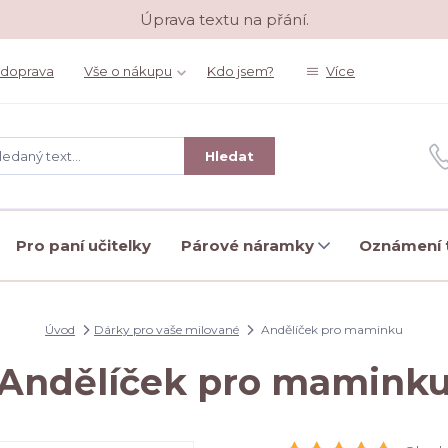
Úprava textu na přání.
 doprava
Vše o nákupu
Kdo jsem?
Více
Hledat
Pro paní učitelky
Párové náramky
Oznámení t
Úvod
Dárky pro vaše milované
Andělíček pro maminku
Andělíček pro mamink