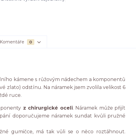
Komentáře
0
rálního kámene s růžovým nádechem a komponentů
vé zlato) odstínu. Na náramek jsem zvolila velikost 6
aždé ruce.
ponenty
z chirurgické oceli
. Náramek může přijít
oupání doporučujeme náramek sundat kvůli pružné
žné gumičce, má tak vůli se o něco roztáhnout.