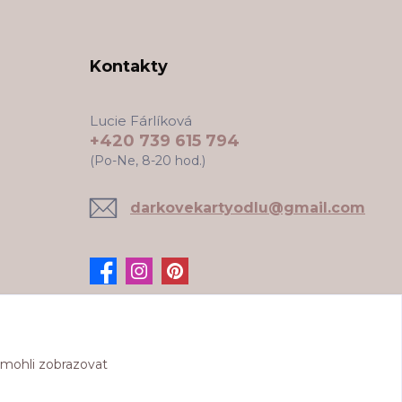
Kontakty
Lucie Fárlíková
+420 739 615 794
(Po-Ne, 8-20 hod.)
darkovekartyodlu@gmail.com
 mohli zobrazovat