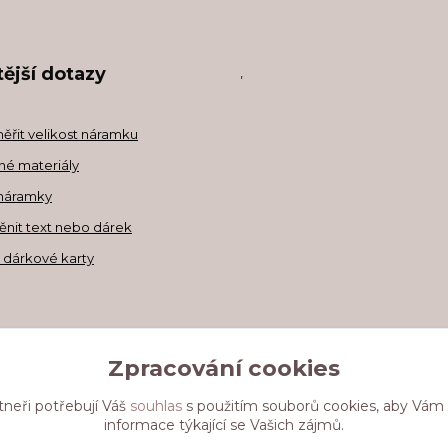
ější dotazy
,
měřit velikost náramku
né materiály
náramky
ěnit text nebo dárek
a dárkové karty
Zpracování cookies
tneři potřebují Váš
souhlas
s použitím souborů cookies, aby Vám
informace týkající se Vašich zájmů.
Upravit sběr cookies.