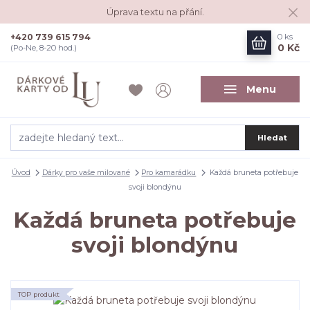
Úprava textu na přání.
+420 739 615 794
0
ks
0 Kč
(Po-Ne, 8-20 hod.)
Menu
Hledat
Úvod
Dárky pro vaše milované
Pro kamarádku
Každá bruneta potřebuje
svoji blondýnu
Každá bruneta potřebuje
svoji blondýnu
TOP produkt