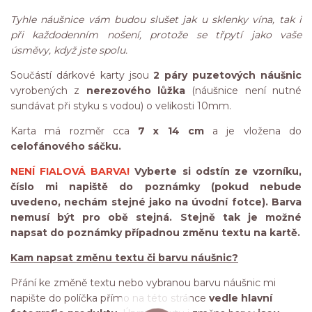
Tyhle náušnice vám budou slušet jak u sklenky vína, tak i
při každodenním nošení, protože se třpytí jako vaše
úsměvy, když jste spolu.
Součástí dárkové karty jsou
2 páry puzetových náušnic
vyrobených z
nerezového lůžka
(náušnice není nutné
sundávat při styku s vodou) o velikosti 10mm.
Karta má rozměr cca
7 x 14 cm
a je vložena do
celofánového sáčku.
NENÍ FIALOVÁ BARVA!
Vyberte si odstín ze vzorníku,
číslo mi napiště do poznámky (pokud nebude
uvedeno, nechám stejné jako na úvodní fotce). Barva
nemusí být pro obě stejná. Stejně tak je možné
napsat do poznámky případnou změnu textu na kartě.
Kam napsat změnu textu či barvu náušnic?
Přání ke změně textu nebo vybranou barvu náušnic mi
napište do políčka přímo na této stránce
vedle hlavní