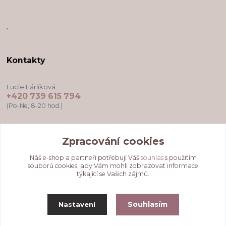
,
Kontakty
Lucie Fárlíková
+420 739 615 794
(Po-Ne, 8-20 hod.)
darkovekartyodlu@gmail.com
Zpracování cookies
Náš e-shop a partneři potřebují Váš
souhlas
s použitím
souborů cookies, aby Vám mohli zobrazovat informace
týkající se Vašich zájmů.
Souhlasím
Nastavení
Upravit sběr cookies.