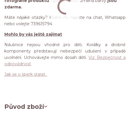
fotografie produktu
. Úpravy textu i změna barvy
jsou
zdarma.
Máte nějaké otázky? Klidně mi napište na chat, Whatsapp
nebo volejte 739615794
Mohlo by vás ještě zajímat
Náušnice nejsou vhodné pro děti. Korálky a drobné
komponenty představují nebezpečí udušení v případě
uvolnění. Uchovávejte mimo dosah dětí.
Viz. Bezpečnost a
odpovědnost
Jak se o šperk starat.
Původ zboží