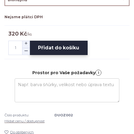
Nejsme plátci DPH
320 Kč
/
ks
Přidat do košíku
Prostor pro Vaše požadavky
i
Číslo produktu:
DUOZ002
Hlídat cenu / dostupnost
Do oblíbených