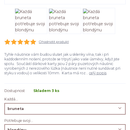
Ohodnotit produkt
Tyhle náušnice vám budou slušet jak u sklenky vína, tak i při
každodenním nošení, protože se třpytí jako vaše úsměvy, když jste
spolu. Součástí dárkové karty jsou 2 páry puzetových náušnic
vyrobených z nerezového lůžka (náušnice není nutné sundávat při
styku s vodou) o velikosti 10mm. Karta má roz...
celý popis
Dostupnost
Skladem 3 ks
Každá...
Potřebuje svoji...