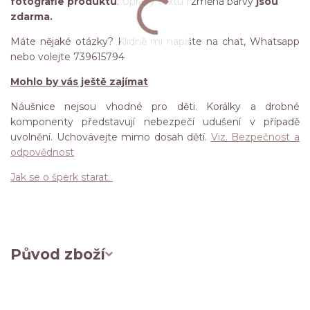
fotografie produktu
. Úpravy textu i změna barvy
jsou
zdarma.
Máte nějaké otázky? Klidně mi napište na chat, Whatsapp
nebo volejte 739615794
Mohlo by vás ještě zajímat
Náušnice nejsou vhodné pro děti. Korálky a drobné
komponenty představují nebezpečí udušení v případě
uvolnění. Uchovávejte mimo dosah dětí.
Viz. Bezpečnost a
odpovědnost
Jak se o šperk starat.
Původ zboží