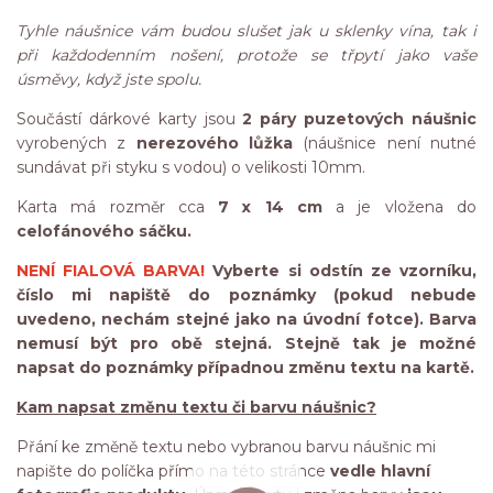
Tyhle náušnice vám budou slušet jak u sklenky vína, tak i
při každodenním nošení, protože se třpytí jako vaše
úsměvy, když jste spolu.
Součástí dárkové karty jsou
2 páry puzetových náušnic
vyrobených z
nerezového lůžka
(náušnice není nutné
sundávat při styku s vodou) o velikosti 10mm.
Karta má rozměr cca
7 x 14 cm
a je vložena do
celofánového sáčku.
NENÍ FIALOVÁ BARVA!
Vyberte si odstín ze vzorníku,
číslo mi napiště do poznámky (pokud nebude
uvedeno, nechám stejné jako na úvodní fotce). Barva
nemusí být pro obě stejná. Stejně tak je možné
napsat do poznámky případnou změnu textu na kartě.
Kam napsat změnu textu či barvu náušnic?
Přání ke změně textu nebo vybranou barvu náušnic mi
napište do políčka přímo na této stránce
vedle hlavní