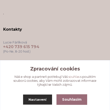
,
Kontakty
Lucie Fárlíková
+420 739 615 794
(Po-Ne, 8-20 hod.)
darkovekartyodlu@gmail.com
Zpracování cookies
Náš e-shop a partneři potřebují Váš
souhlas
s použitím
souborů cookies, aby Vám mohli zobrazovat informace
týkající se Vašich zájmů.
Souhlasím
Nastavení
Upravit sběr cookies.