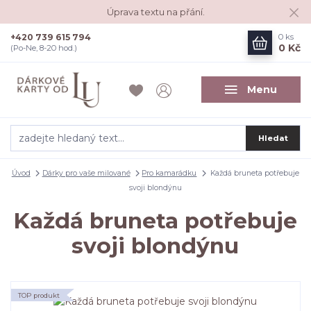
Úprava textu na přání.
+420 739 615 794
0
ks
0 Kč
(Po-Ne, 8-20 hod.)
Menu
Hledat
Úvod
Dárky pro vaše milované
Pro kamarádku
Každá bruneta potřebuje
svoji blondýnu
Každá bruneta potřebuje
svoji blondýnu
TOP produkt