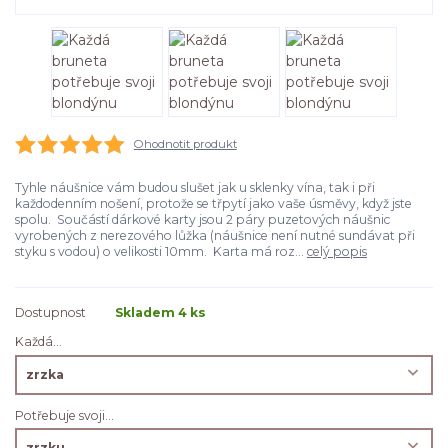
Ohodnotit produkt
Tyhle náušnice vám budou slušet jak u sklenky vína, tak i při
každodenním nošení, protože se třpytí jako vaše úsměvy, když jste
spolu. Součástí dárkové karty jsou 2 páry puzetových náušnic
vyrobených z nerezového lůžka (náušnice není nutné sundávat při
styku s vodou) o velikosti 10mm. Karta má roz...
celý popis
Dostupnost
Skladem 4 ks
Každá...
Potřebuje svoji...