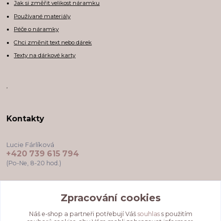
Jak si změřit velikost náramku
Používané materiály
Péče o náramky
Chci změnit text nebo dárek
Texty na dárkové karty
,
Kontakty
Lucie Fárlíková
+420 739 615 794
(Po-Ne, 8-20 hod.)
darkovekartyodlu@gmail.com
Zpracování cookies
Náš e-shop a partneři potřebují Váš
souhlas
s použitím