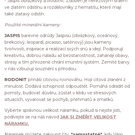
- Jaspis obrázkový a Rodonit. Zdoben je nerezovým srdem
ve zlatém odstínu a rozdělovníky z hematitu, které mají
také zlatavý odstín.
Použité minerální kameny:
JASPIS
barevné odrůdy Jaspisu (obrázkový, oceánový,
brekciový, leopardí, picasso, saténový) jsou kameny
tvořivosti, inspirace a realizací svých snů a idejí. Podporují
kreativitu, dobrou náladu až bezstarostnost, zahánějí obavy,
stresy a tím přirozeně chrání imunitní systém. Zemité barvy
v nás vzbuzují souznění s přírodou.
RODONIT
přináší citovou rovnováhu. Hojí citová zranění z
minulost. Dodává schopnost odpouštět. Pomáhá odradit od
pomsty, budovat důvěru, zůstat v klidu ve stresových
situacích, vyvarovat se pochyb, přehmatů a zmatků.
Vyberte správnou velikost náramku, pokud si nejste jisti,
podívejte se na náš návod
JAK SI ZMĚŘIT VELIKOST
NÁRAMKU.
Náramek můžete zakoupit tzv.
"samostatně"
, kdy Vám