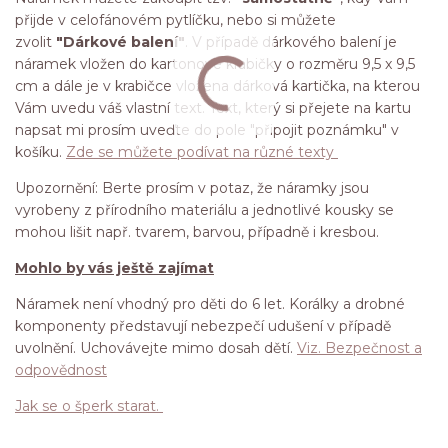
přijde v celofánovém pytlíčku, nebo si můžete
zvolit
"Dárkové balení"
. V případě dárkového balení je
náramek vložen do kartonové krabičky o rozměru 9,5 x 9,5
cm a dále je v krabičce vložena dárková kartička, na kterou
Vám uvedu váš vlastní text. Text, který si přejete na kartu
napsat mi prosím uveďte do pole "připojit poznámku" v
košíku.
Zde se můžete podívat na různé texty
Upozornění: Berte prosím v potaz, že náramky jsou
vyrobeny z přírodního materiálu a jednotlivé kousky se
mohou lišit např. tvarem, barvou, případně i kresbou.
Mohlo by vás ještě zajímat
Náramek není vhodný pro děti do 6 let. Korálky a drobné
komponenty představují nebezpečí udušení v případě
uvolnění. Uchovávejte mimo dosah dětí.
Viz. Bezpečnost a
odpovědnost
Jak se o šperk starat.