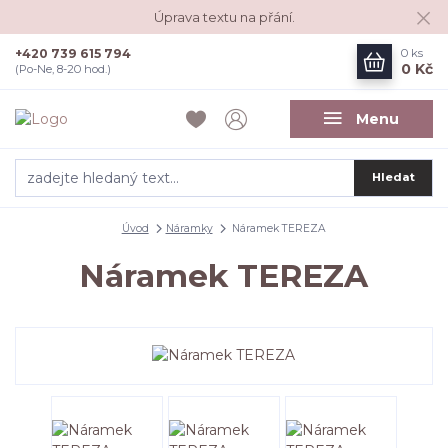
Úprava textu na přání.
+420 739 615 794
0
ks
0 Kč
(Po-Ne, 8-20 hod.)
Menu
Hledat
Úvod
Náramky
Náramek TEREZA
Náramek TEREZA