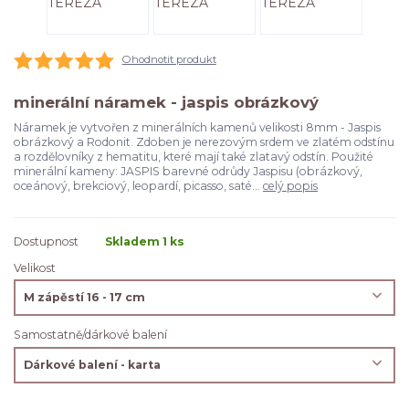
Ohodnotit produkt
minerální náramek - jaspis obrázkový
Náramek je vytvořen z minerálních kamenů velikosti 8mm - Jaspis
obrázkový a Rodonit. Zdoben je nerezovým srdem ve zlatém odstínu
a rozdělovníky z hematitu, které mají také zlatavý odstín. Použité
minerální kameny: JASPIS barevné odrůdy Jaspisu (obrázkový,
oceánový, brekciový, leopardí, picasso, saté...
celý popis
Dostupnost
Skladem 1 ks
Velikost
Samostatně/dárkové balení