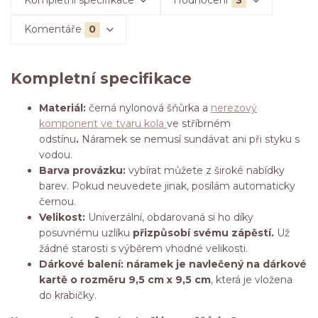
Komentáře
0
Kompletní specifikace
Materiál:
černá nylonová šňůrka a
nerezový
komponent ve tvaru kola
ve stříbrném
odstínu
.
Náramek se nemusí sundávat ani při styku s
vodou.
Barva provázku:
vybírat můžete z široké nabídky
barev. Pokud neuvedete jinak, posílám automaticky
černou.
Velikost:
Univerzální, obdarovaná si ho díky
posuvnému uzlíku
přizpůsobí svému zápěstí.
Už
žádné starosti s výběrem vhodné velikosti.
Dárkové balení: náramek je navlečený na dárkové
kartě o rozměru 9,5 cm x 9,5 cm
, která je vložena
do krabičky.