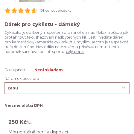
Ohodnotit produkt
Dárek pro cyklistu - dámský
Cyklistika je oblíbeným sportem pro mnohé z nás. Relax, způsob jak
protáhnout tělo, shazování nadbytečných kil...Jestli hledáte dárek
pro kamarádku/kamaráda cyklistku/tu, myslím, že toto je ta správná
trefa do černého. Navíc díky nerezovému přívěsku nemusí tento
náramek sundávat ani při sportu.
celý popis
Dostupnost
Není skladem
Náramek bude pro
Nejsme plátci DPH
250 Kč
/
ks
Momentálně není k dispozici