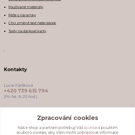
Používané materiály
Péče o náramky
Chci změnit text nebo dárek
Texty na dárkové karty
,
Kontakty
Lucie Fárlíková
+420 739 615 794
(Po-Ne, 8-20 hod.)
darkovekartyodlu@gmail.com
Zpracování cookies
Náš e-shop a partneři potřebují Váš
souhlas
s použitím
souborů cookies, aby Vám mohli zobrazovat informace