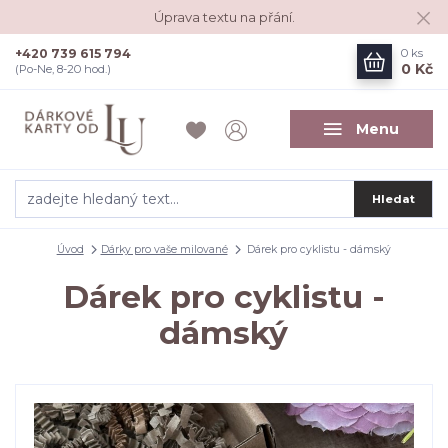
Úprava textu na přání.
+420 739 615 794
0
ks
0 Kč
(Po-Ne, 8-20 hod.)
Menu
Hledat
Úvod
Dárky pro vaše milované
Dárek pro cyklistu - dámský
Dárek pro cyklistu -
dámský