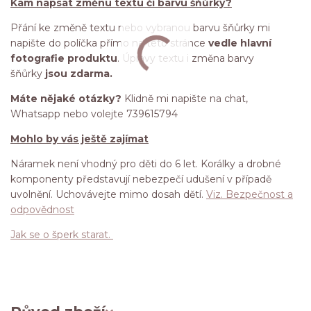
Kam napsat změnu textu či barvu šňůrky?
Přání ke změně textu nebo vybranou barvu šňůrky mi
napište do políčka přímo na této stránce
vedle hlavní
fotografie produktu
. Úpravy textu i změna barvy
šňůrky
jsou zdarma.
Máte nějaké otázky?
Klidně mi napište na chat,
Whatsapp nebo volejte 739615794
Mohlo by vás ještě zajímat
Náramek není vhodný pro děti do 6 let. Korálky a drobné
komponenty představují nebezpečí udušení v případě
uvolnění. Uchovávejte mimo dosah dětí.
Viz. Bezpečnost a
odpovědnost
Jak se o šperk starat.