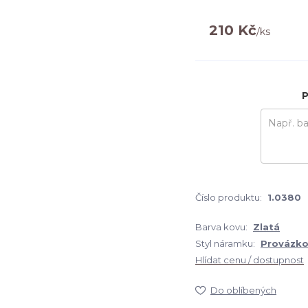
210 Kč
/
ks
P
Číslo produktu:
1.0380
Barva kovu:
Zlatá
Styl náramku:
Provázko
Hlídat cenu / dostupnost
Do oblíbených