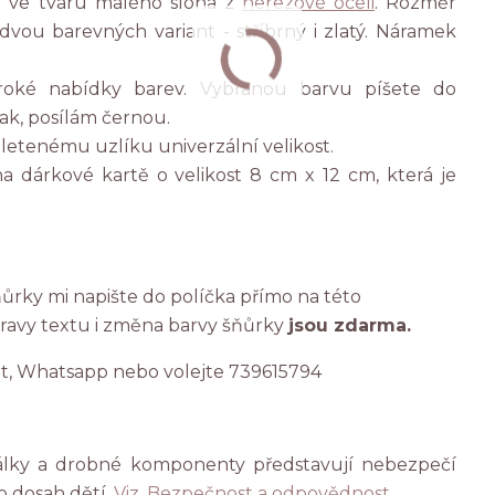
 ve tvaru malého slona z
nerezové oceli
. Rozměr
vou barevných variant - stříbrný i zlatý. Náramek
iroké nabídky barev. Vybranou barvu píšete do
k, posílám černou.
etenému uzlíku univerzální velikost.
 dárkové kartě o velikost 8 cm x 12 cm, která je
rky mi napište do políčka přímo na této
pravy textu i změna barvy šňůrky
jsou zdarma.
at, Whatsapp nebo volejte 739615794
rálky a drobné komponenty představují nebezpečí
o dosah dětí.
Viz. Bezpečnost a odpovědnost