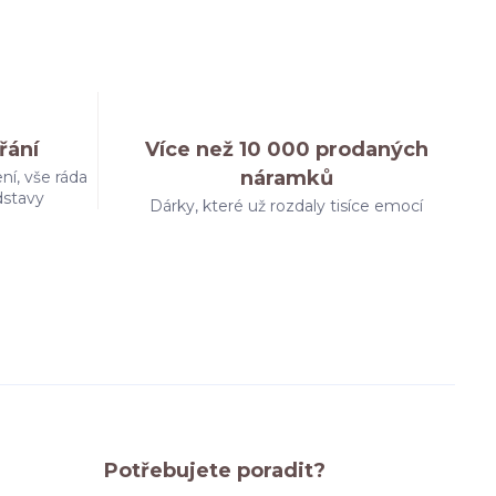
řání
Více než 10 000 prodaných
náramků
ní, vše ráda
dstavy
Dárky, které už rozdaly tisíce emocí
Potřebujete poradit?