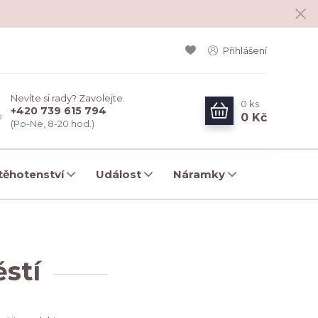
Přihlášení
Nevíte si rady? Zavolejte.
0
ks
+420 739 615 794
0 Kč
(Po-Ne, 8-20 hod.)
ěhotenství
Událost
Náramky
stí