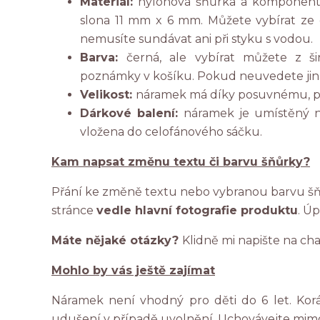
Materiál:
nylonová šňůrka a komponent
slona 11 mm x 6 mm. Můžete vybírat ze d
nemusíte sundávat ani při styku s vodou.
Barva:
černá, ale vybírat můžete z š
poznámky v košíku. Pokud neuvedete jina
Velikost:
náramek má díky posuvnému, pl
Dárkové balení:
náramek je umístěný na
vložena do celofánového sáčku.
Kam napsat změnu textu či barvu šňůrky?
Přání ke změně textu nebo vybranou barvu šňů
stránce
vedle hlavní fotografie produktu
. Ú
Máte nějaké otázky?
Klidně mi napište na ch
Mohlo by vás ještě zajímat
Náramek není vhodný pro děti do 6 let. Ko
udušení v případě uvolnění. Uchovávejte mim