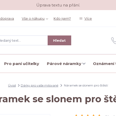
Úprava textu na přání.
 doprava
Vše o nákupu
Kdo jsem?
Více
Hledat
Pro paní učitelky
Párové náramky
Oznámení t
Úvod
Dárky pro vaše milované
Náramek se slonem pro štěstí
ramek se slonem pro ště