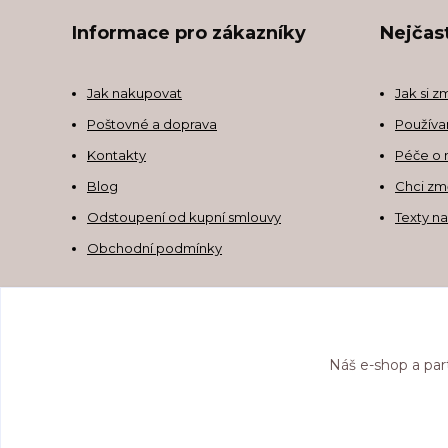
Informace pro zákazníky
Nejčast
Jak nakupovat
Jak si z
Poštovné a doprava
Používa
Kontakty
Péče o 
Blog
Chci zm
Odstoupení od kupní smlouvy
Texty n
Obchodní podmínky
Náš e-shop a par