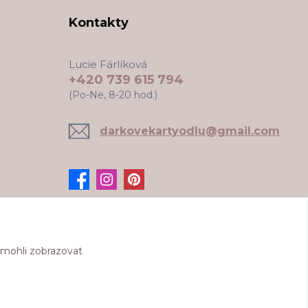
Kontakty
Lucie Fárlíková
+420 739 615 794
(Po-Ne, 8-20 hod.)
darkovekartyodlu@gmail.com
 mohli zobrazovat