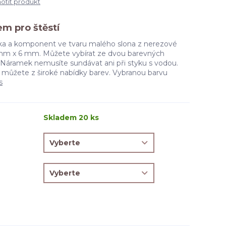
tit produkt
m pro štěstí
rka a komponent ve tvaru malého slona z nerezové
 mm x 6 mm. Můžete vybírat ze dvou barevných
tý. Náramek nemusíte sundávat ani při styku s vodou.
at můžete z široké nabídky barev. Vybranou barvu
s
Skladem 20 ks