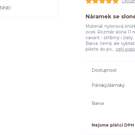
Ohodno
Náramek se slone
Materiál: nylonová šňů
oceli. Rozměr slona 11
variant - stříbrný i zla
Barva: černá, ale vybír
píšete do po...
celý popi
Dostupnost
Pánský/dámský
Barva
Nejsme plátci DPH