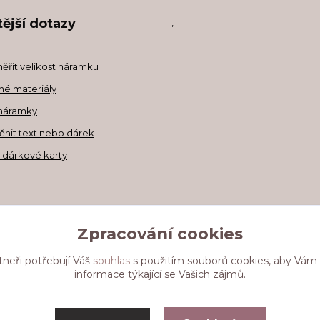
ější dotazy
,
měřit velikost náramku
né materiály
náramky
ěnit text nebo dárek
a dárkové karty
Zpracování cookies
tneři potřebují Váš
souhlas
s použitím souborů cookies, aby Vám
informace týkající se Vašich zájmů.
Upravit sběr cookies.