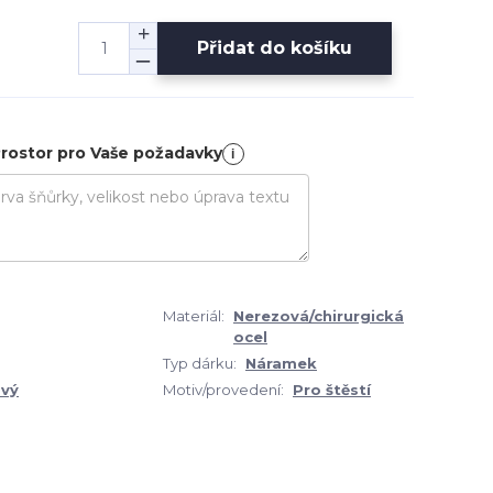
Přidat do košíku
rostor pro Vaše požadavky
i
Materiál:
Nerezová/chirurgická
ocel
Typ dárku:
Náramek
vý
Motiv/provedení:
Pro štěstí