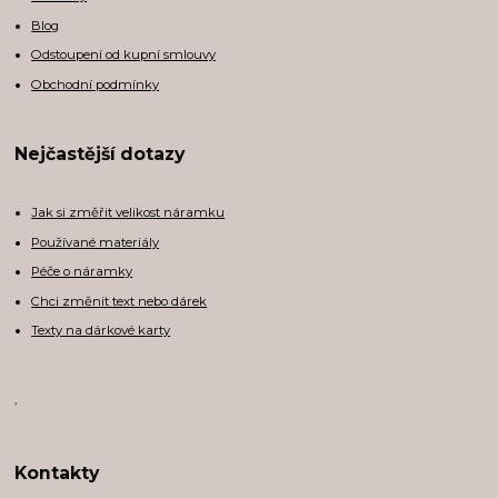
Blog
Odstoupení od kupní smlouvy
Obchodní podmínky
Nejčastější dotazy
Jak si změřit velikost náramku
Používané materiály
Péče o náramky
Chci změnit text nebo dárek
Texty na dárkové karty
,
Kontakty