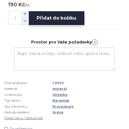
190 Kč
/
ks
Přidat do košíku
Prostor pro Vaše požadavky
i
Číslo produktu:
1.0032
Materiál:
minerál
Určeno pro:
Učitelku
Typ dárku:
Náramek
Styl náramku:
Provázkový
Motiv/provedení:
Srdce
Hlídat cenu / dostupnost
Do oblíbených