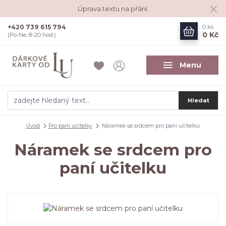
Úprava textu na přání.
+420 739 615 794
0
ks
0 Kč
(Po-Ne, 8-20 hod.)
Menu
Hledat
Úvod
Pro paní učitelky
Náramek se srdcem pro paní učitelku
Náramek se srdcem pro
paní učitelku