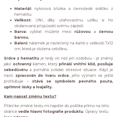
Materiál:
nylonová šňůrka a černošedé srdíčko z
hematitu.
Velikost:
UNI, díky utahovacímu uzlíku si ho
obdarovaná přizpůsobí svému zápěstí.
Barva:
vybírat můžete mezi
růžovou
a
černou
barvou.
Balení:
náramek je navlečený na kartě o velikosti 7x12
cm, která je vložena celofánu.
Srdce z hematitu
je tedy víc než jen ozdobou - je známý
jako
ochranný
kámen, který
přináší vnitřní klid, posiluje
sebedůvěru
a pomáhá zvládat stresové situace. Když je
navíc
zpracován do tvaru srdce
, jeho význam se ještě
prohlubuje –
stává se symbolem pevného pouta,
upřímné lásky a loajality.
Kam napsat změnu textu?
Přání ke změně textu mi napište do políčka přímo na této
stránce
vedle hlavní fotografie produktu
. Úpravy textu