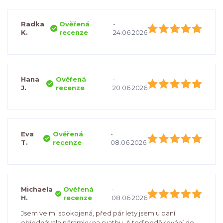
Radka
Ověřená
-
K.
recenze
24.06.2026
Hana
Ověřená
-
J.
recenze
20.06.2026
Eva
Ověřená
-
T.
recenze
08.06.2026
Michaela
Ověřená
-
H.
recenze
08.06.2026
Jsem velmi spokojená, před pár lety jsem u paní
objednávala náramky na svatbu. A teď poděkování do