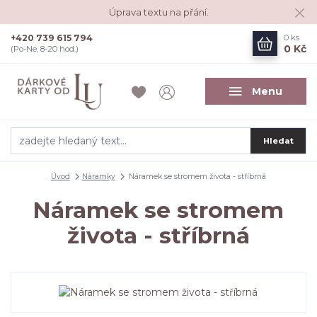
Úprava textu na přání.
+420 739 615 794
0
ks
0 Kč
(Po-Ne, 8-20 hod.)
Menu
Hledat
Úvod
Náramky
Náramek se stromem života - stříbrná
Náramek se stromem
života - stříbrná