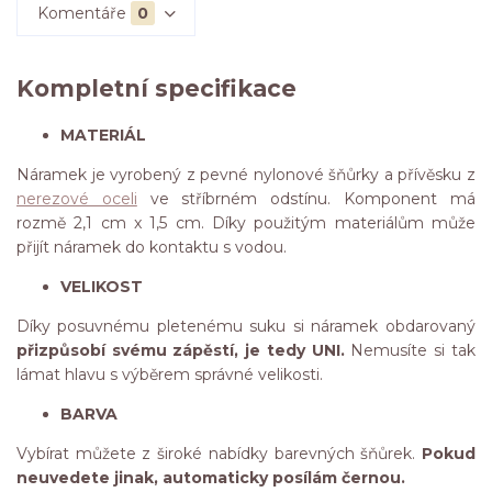
Komentáře
0
Kompletní specifikace
MATERIÁL
Náramek je vyrobený z pevné nylonové šňůrky a přívěsku z
nerezové oceli
ve stříbrném odstínu. Komponent má
rozmě 2,1 cm x 1,5 cm. Díky použitým materiálům může
přijít náramek do kontaktu s vodou.
VELIKOST
Díky posuvnému pletenému suku si náramek obdarovaný
přizpůsobí svému zápěstí, je tedy UNI.
Nemusíte si tak
lámat hlavu s výběrem správné velikosti.
BARVA
Vybírat můžete z široké nabídky barevných šňůrek.
Pokud
neuvedete jinak, automaticky posílám černou.