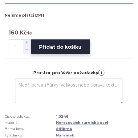
Nejsme plátci DPH
160 Kč
/
ks
Přidat do košíku
Prostor pro Vaše požadavky
i
Číslo produktu:
1.0248
Materiál:
Nerezová/chirurgická ocel
Barva kovu:
Stříbrná
Typ dárku:
Náramek