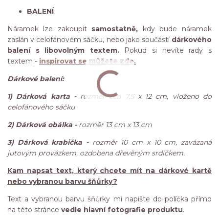
BALENÍ
Náramek lze zakoupit
samostatně,
kdy bude náramek
zaslán v celofánovém sáčku, nebo jako součástí
dárkového
balení s libovolným textem.
Pokud si nevíte rady s
textem -
inspirovat se můžete zde.
Dárkové balení:
1) Dárková karta -
rozměr cca 7,5 x 12 cm, vloženo do
celofánového sáčku
2) Dárková obálka -
rozměr 13 cm x 13 cm
3) Dárková krabička -
rozměr 10 cm x 10 cm, zavázaná
jutovým provázkem, ozdobena dřevěným srdíčkem.
Kam napsat text, který chcete mít na dárkové kartě
nebo vybranou barvu šňůrky?
Text a vybranou barvu šňůrky mi napište do políčka přímo
na této stránce
vedle hlavní fotografie produktu
.