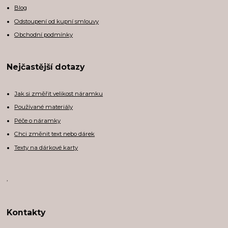
Blog
Odstoupení od kupní smlouvy
Obchodní podmínky
Nejčastější dotazy
Jak si změřit velikost náramku
Používané materiály
Péče o náramky
Chci změnit text nebo dárek
Texty na dárkové karty
,
Kontakty