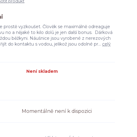
tit produkt
i
te prostě vyzkoušet. Člověk se maximálně odreaguje
lavu no a nějaké to kilo dolů je jen další bonus. Dárková
každou běžkyni. Náušnice jsou vyrobené z nerezových
t do kontaktu s vodou, jelikož jsou odolné pr...
celý
Není skladem
Momentálně není k dispozici