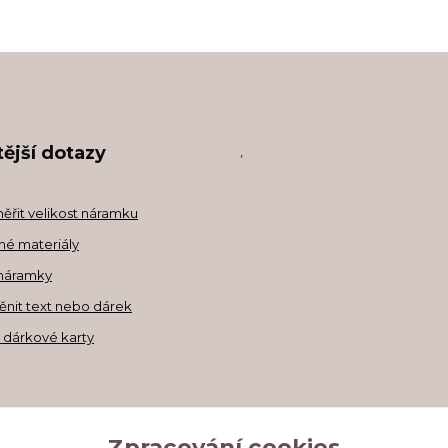
ější dotazy
,
měřit velikost náramku
né materiály
náramky
ěnit text nebo dárek
a dárkové karty
Zpracování cookies