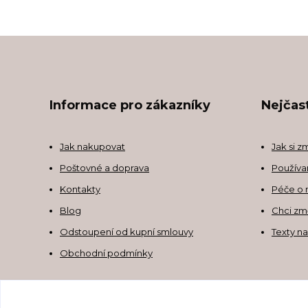
Informace pro zákazníky
Nejčast
Jak nakupovat
Jak si z
Poštovné a doprava
Používa
Kontakty
Péče o 
Blog
Chci zm
Odstoupení od kupní smlouvy
Texty n
Obchodní podmínky