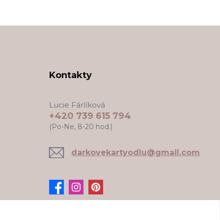
Kontakty
Lucie Fárlíková
+420 739 615 794
(Po-Ne, 8-20 hod.)
darkovekartyodlu@gmail.com