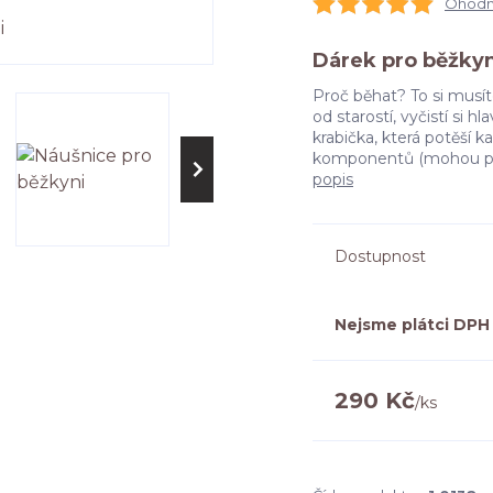
Ohodno
Dárek pro běžkyn
Proč běhat? To si musí
od starostí, vyčistí si h
krabička, která potěší 
komponentů (mohou přijí
popis
Dostupnost
Nejsme plátci DPH
290 Kč
/
ks