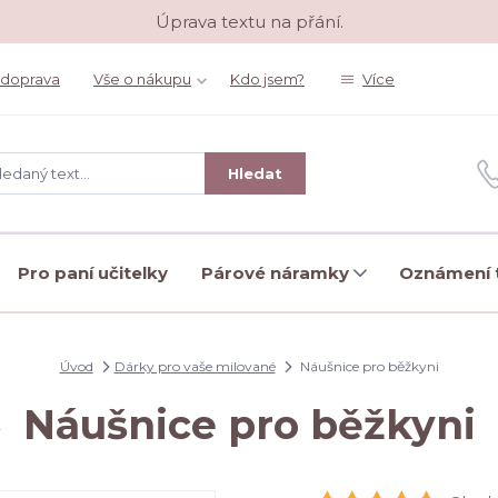
Úprava textu na přání.
 doprava
Vše o nákupu
Kdo jsem?
Více
Hledat
Pro paní učitelky
Párové náramky
Oznámení t
Úvod
Dárky pro vaše milované
Náušnice pro běžkyni
Náušnice pro běžkyni