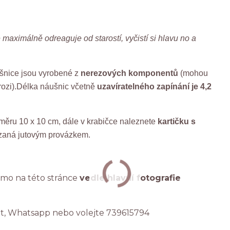
maximálně odreaguje od starostí, vyčistí si hlavu no a
šnice jsou vyrobené z
nerezových komponentů
(mohou
korozi).Délka náušnic včetně
uzavíratelného zapínání je 4,2
měru 10 x 10 cm, dále v krabičce naleznete
kartičku s
zaná jutovým provázkem.
ímo na této stránce
vedle hlavní fotografie
at, Whatsapp nebo volejte 739615794