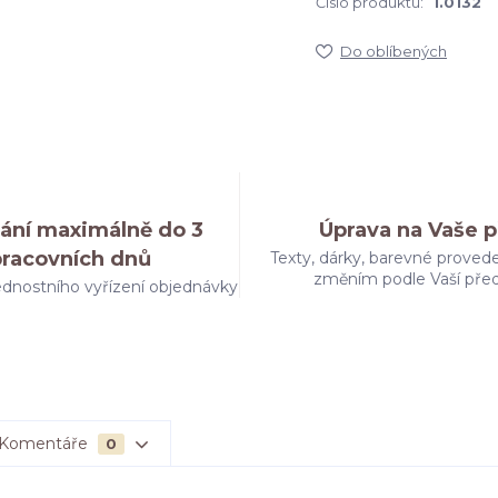
Číslo produktu:
1.0132
Do oblíbených
ání maximálně do 3
Úprava na Vaše p
pracovních dnů
Texty, dárky, barevné provede
změním podle Vaší pře
dnostního vyřízení objednávky
Komentáře
0