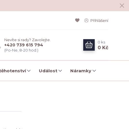
Přihlášení
Nevíte si rady? Zavolejte.
0
ks
+420 739 615 794
0 Kč
(Po-Ne, 8-20 hod.)
ěhotenství
Událost
Náramky