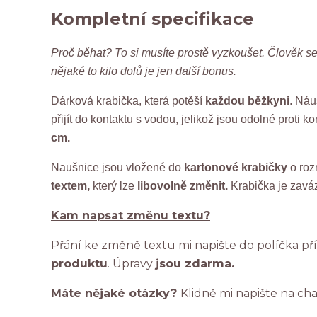
Kompletní specifikace
Proč běhat? To si musíte prostě vyzkoušet. Člověk se 
nějaké to kilo dolů je jen další bonus.
Dárková krabička, která potěší
každou běžkyni
. Náu
přijít do kontaktu s vodou, jelikož jsou odolné proti 
cm.
Naušnice jsou vložené do
kartonové krabičky
o roz
textem,
který lze
libovolně změnit.
Krabička je zavá
Kam napsat změnu textu?
Přání ke změně textu mi napište do políčka př
produktu
. Úpravy
jsou zdarma.
Máte nějaké otázky?
Klidně mi napište na ch