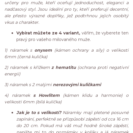
určeny pro muže, kteří oceňují jednoduchost, eleganci a
nadčasový styl. Jsou ideální pro ty, kteří preferují decentní,
ale přesto výrazné doplňky, jež podtrhnou jejich osobitý
vkus a charakter.
Vybírat můžete ze 4 variant,
věřím, že vyberete ten
pravý pro vašeho milovaného muže.
1) náramek s
onyxem
(kámen ochrany a síly) o velikosti
6mm (černá kulička)
2) náramek s křížkem
z hematitu
(ochrana proti negativní
energii)
3) náramek s 2 malými
nerezovými kuličkami
4) náramek
s Howlitem
(kámen klidu a harmonie) o
velikosti 6mm (bílá kulička)
Jak je to s velikostí?
Náramky mají pletené posuvné
zapínání, perfektně se přizpůsobí zápěstí od cca 16 cm
do 20 cm. Pokud má váš muž hodně široké zápěstí,
napište mi to do poznámky v košíku a já náramek