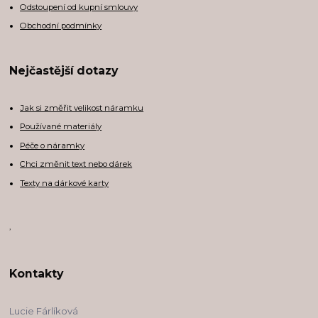
Odstoupení od kupní smlouvy
Obchodní podmínky
Nejčastější dotazy
Jak si změřit velikost náramku
Používané materiály
Péče o náramky
Chci změnit text nebo dárek
Texty na dárkové karty
,
Kontakty
Lucie Fárlíková