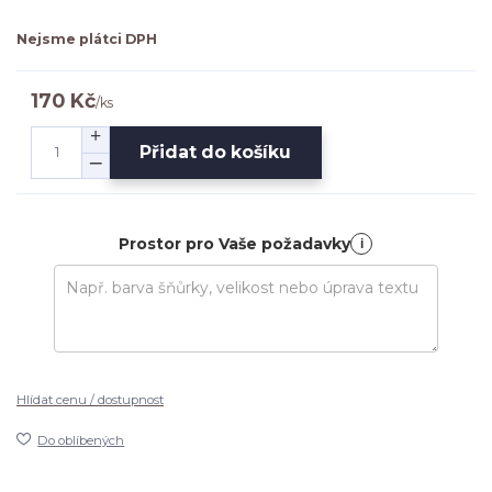
Nejsme plátci DPH
170 Kč
/
ks
Přidat do košíku
Prostor pro Vaše požadavky
i
Hlídat cenu / dostupnost
Do oblíbených