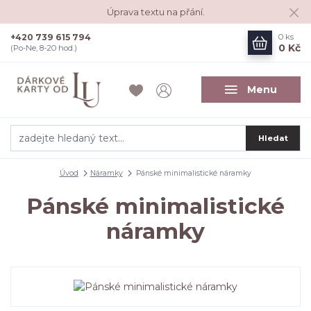
Úprava textu na přání.
+420 739 615 794
0
ks
0 Kč
(Po-Ne, 8-20 hod.)
Menu
Hledat
Úvod
Náramky
Pánské minimalistické náramky
Pánské minimalistické
náramky