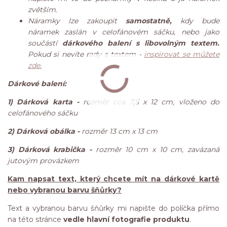
zvětším.
Náramky lze zakoupit
samostatně,
kdy bude
náramek zaslán v celofánovém sáčku, nebo jako
součástí
dárkového balení s libovolným textem.
Pokud si nevíte rady s textem -
inspirovat se můžete
zde.
Dárkové balení:
1) Dárková karta -
rozměr cca 7,5 x 12 cm, vloženo do
celofánového sáčku
2) Dárková obálka -
rozměr 13 cm x 13 cm
3) Dárková krabička -
rozměr 10 cm x 10 cm, zavázaná
jutovým provázkem
Kam napsat text, který chcete mít na dárkové kartě
nebo vybranou barvu šňůrky?
Text a vybranou barvu šňůrky mi napište do políčka přímo
na této stránce
vedle hlavní fotografie produktu
.