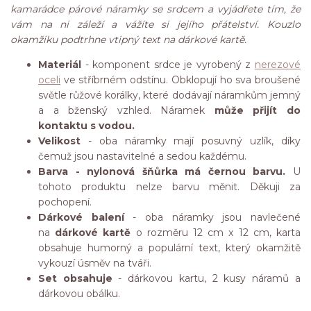
kamarádce párové náramky se srdcem a vyjádřete tím, že
vám na ni záleží a vážíte si jejího přátelství. Kouzlo
okamžiku podtrhne vtipný text na dárkové kartě.
Materiál
- komponent srdce je vyrobený z
nerezové
oceli
ve stříbrném odstínu. Obklopují ho sva broušené
světle růžové korálky, které dodávají náramkům jemný
a a bženský vzhled. Náramek
může přijít do
kontaktu s vodou.
Velikost
- oba náramky mají posuvný uzlík, díky
čemuž jsou nastavitelné a sedou každému.
Barva - nylonová šňůrka má černou barvu.
U
tohoto produktu nelze barvu měnit. Děkuji za
pochopení.
Dárkové balení
- oba náramky jsou navlečené
na
dárkové kartě
o rozměru 12 cm x 12 cm, karta
obsahuje humorný a populární text, který okamžitě
vykouzí úsměv na tváři.
Set obsahuje
- dárkovou kartu, 2 kusy náramů a
dárkovou obálku.