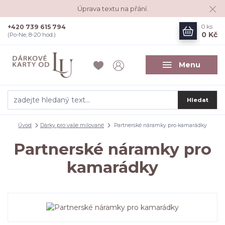
Úprava textu na přání.
+420 739 615 794
0
ks
0 Kč
(Po-Ne, 8-20 hod.)
Menu
Hledat
Úvod
Dárky pro vaše milované
Partnerské náramky pro kamarádky
Partnerské náramky pro
kamarádky