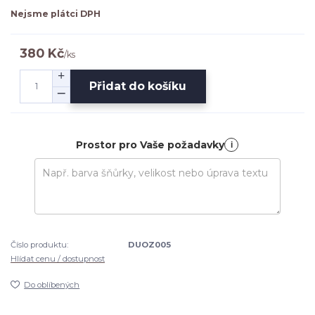
Nejsme plátci DPH
380 Kč
/
ks
Přidat do košíku
Prostor pro Vaše požadavky
i
Číslo produktu:
DUOZ005
Hlídat cenu / dostupnost
Do oblíbených