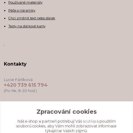
Používané materiály
Péče o náramky
Chci změnit text nebo dárek
Texty na dárkové karty
,
Kontakty
Lucie Fárlíková
+420 739 615 794
(Po-Ne, 8-20 hod.)
darkovekartyodlu@gmail.com
Zpracování cookies
Náš e-shop a partneři potřebují Váš
souhlas
s použitím
souborů cookies, aby Vám mohli zobrazovat informace
týkající se Vašich zájmů.