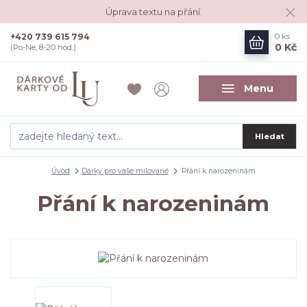
Úprava textu na přání.
+420 739 615 794
0
ks
0 Kč
(Po-Ne, 8-20 hod.)
Menu
Hledat
Úvod
Dárky pro vaše milované
Přání k narozeninám
Přání k narozeninám