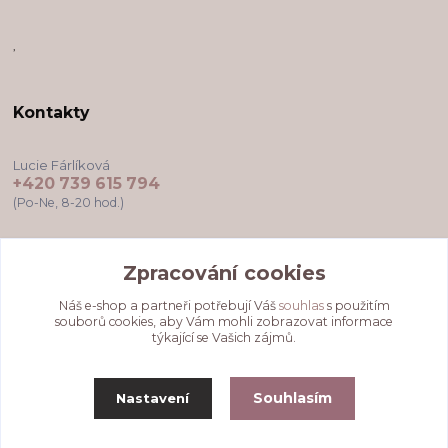
,
Kontakty
Lucie Fárlíková
+420 739 615 794
(Po-Ne, 8-20 hod.)
darkovekartyodlu@gmail.com
Zpracování cookies
Náš e-shop a partneři potřebují Váš
souhlas
s použitím
souborů cookies, aby Vám mohli zobrazovat informace
týkající se Vašich zájmů.
Souhlasím
Nastavení
Upravit sběr cookies.