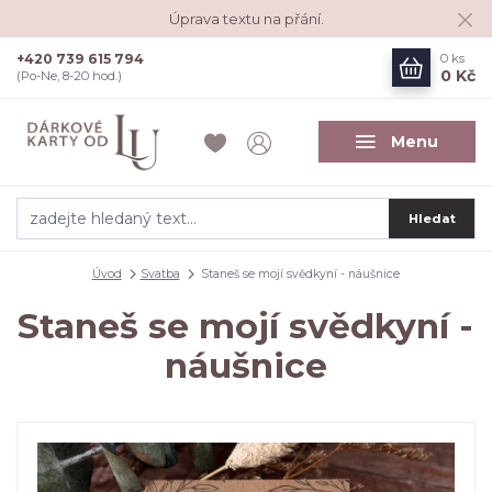
Úprava textu na přání.
+420 739 615 794
0
ks
0 Kč
(Po-Ne, 8-20 hod.)
Menu
Hledat
Úvod
Svatba
Staneš se mojí svědkyní - náušnice
Staneš se mojí svědkyní -
náušnice