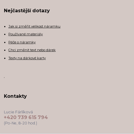
Nejčastější dotazy
Jak si změřit velikost náramku
Používané materiály
Péče o náramky
Chci změnit text nebo dárek
Texty na dárkové karty
,
Kontakty
Lucie Fárlíková
+420 739 615 794
(Po-Ne, 8-20 hod.)