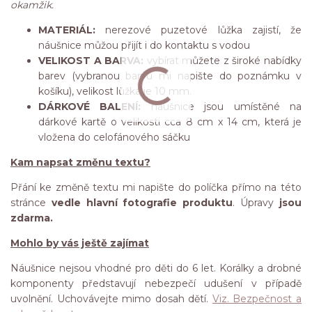
okamžik.
MATERIÁL:
nerezové puzetové lůžka zajistí, že
náušnice můžou přijít i do kontaktu s vodou
VELIKOST A BARVA:
vybírat můžete z široké nabídky
barev (vybranou barvu mi napište do poznámku v
košíku), velikost lůžka je 10 mm.
DÁRKOVÉ BALENÍ:
náušnice jsou umístěné na
dárkové kartě o velikosti cca 8 cm x 14 cm, která je
vložena do celofánového sáčku
Kam napsat změnu textu?
Přání ke změně textu mi napište do políčka přímo na této
stránce
vedle hlavní fotografie produktu
. Úpravy
jsou
zdarma.
Mohlo by vás ještě zajímat
Náušnice nejsou vhodné pro děti do 6 let. Korálky a drobné
komponenty představují nebezpečí udušení v případě
uvolnění. Uchovávejte mimo dosah dětí.
Viz. Bezpečnost a