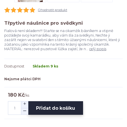
Ohodnotit produkt
Třpytivé náušnice pro svědkyni
Fialová není skladem!!! Staňte se na okamžik básníkem a vtipně
požádejte svoji kamarádku, aby vám šla za svědkyni, Nechte ji
zazářít nejen ve svatební den s těmito úžasnými náušnicemi, které ji
zůstanou jako vzpomínka na tento krásný společný okamžik.
MATERIÁL: nerezové puzetové lůžka zajistí, že n...
celý popis
Dostupnost
Skladem 9 ks
Nejsme plátci DPH
180 Kč
/
ks
Přidat do košíku