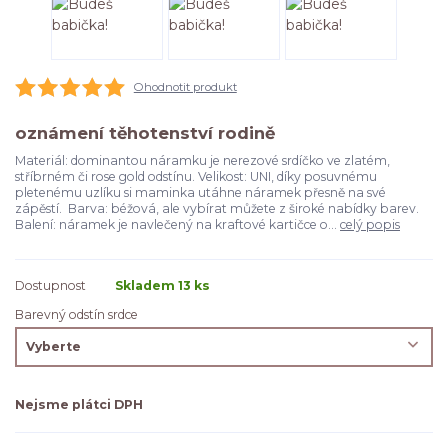
Ohodnotit produkt
oznámení těhotenství rodině
Materiál: dominantou náramku je nerezové srdíčko ve zlatém,
stříbrném či rose gold odstínu. Velikost: UNI, díky posuvnému
pletenému uzlíku si maminka utáhne náramek přesně na své
zápěstí. Barva: béžová, ale vybírat můžete z široké nabídky barev.
Balení: náramek je navlečený na kraftové kartičce o...
celý popis
Dostupnost
Skladem 13 ks
Barevný odstín srdce
Nejsme plátci DPH