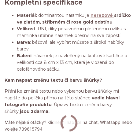
Kompletní specifikace
Materiál:
dominantou náramku je
nerezové
srdíčko
ve zlatém, stříbrném či rose gold odstínu
.
Velikost
: UNI, díky posuvnému pletenému uzlíku si
maminka utáhne náramek přesně na své zápěstí.
Barva
: béžová, ale vybírat můžete z široké nabídky
barev.
Balení
: náramek je navlečený na kraftové kartičce o
velikosti cca 8 cm x 13 cm, která je vložená do
celofánového sáčku.
Kam napsat změnu textu či barvu šňůrky?
Přání ke změně textu nebo vybranou barvu šňůrky mi
napište do políčka přímo na této stránce
vedle hlavní
fotografie produktu
. Úpravy textu i změna barvy
šňůrky
jsou zdarma.
Máte nějaké otázky? Klidně mi napište na chat, Whatsapp nebo
volejte 739615794