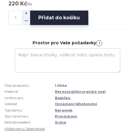
220 Kč
/
ks
Přidat do košíku
Prostor pro Vaše požadavky
i
Číslo produktu:
1.0044
Materiál:
Nerezová/chirurgická ocel
Určeno pro:
Babičku
Událost:
Oznámení těhotenství
Typ dárku:
Náramek
Styl náramku:
Provázkový
Motiv/provedení:
Srdce
Hlídat cenu / dostupnost