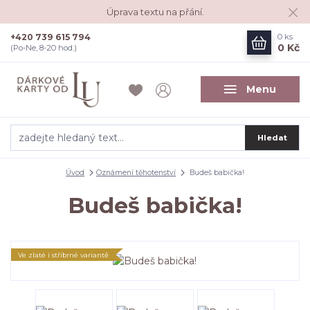
Úprava textu na přání.
+420 739 615 794
0
ks
0 Kč
(Po-Ne, 8-20 hod.)
Menu
Hledat
Úvod
Oznámení těhotenství
Budeš babička!
Budeš babička!
Ve zlaté i stříbrné variantě