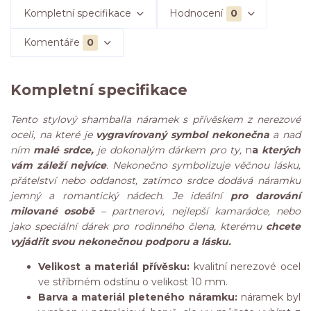
Kompletní specifikace
Hodnocení
0
Komentáře
0
Kompletní specifikace
Tento stylový shamballa náramek s přívěskem z nerezové
oceli, na které je
vygravírovaný symbol nekonečna
a nad
ním
malé srdce,
je dokonalým dárkem pro ty,
n
a
kterých
vám záleží nejvíce
. Nekonečno symbolizuje věčnou lásku,
přátelství nebo oddanost, zatímco srdce dodává náramku
jemný a romantický nádech. Je ideální
pro darování
milované osobě
– partnerovi, nejlepší kamarádce, nebo
jako speciální dárek pro rodinného člena, kterému
chcete
vyjádřit svou nekonečnou podporu a lásku.
Velikost a materiál přívěsku:
kvalitní nerezové ocel
ve stříbrném odstínu o velikost 10 mm.
Barva a materiál pleteného náramku:
náramek byl