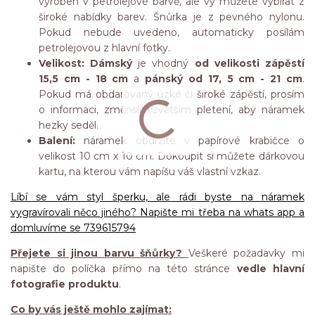
vyroben v petrolejové barvě, ale vy můžete vybírat z
široké nabídky barev. Šnůrka je z pevného nylonu.
Pokud nebude uvedeno, automaticky posílám
petrolejovou z hlavní fotky.
Velikost:
Dámský
je vhodný
od velikosti zápěstí
15,5 cm - 18 cm
a
pánský od 17, 5 cm - 21 cm
.
Pokud má obdarovaný úzké či široké zápěstí, prosím
o informaci, změnším/zvětším pletení, aby náramek
hezky seděl.
Balení:
náramek obdržíte v papírové krabičce o
velikost 10 cm x 10 cm. Dokoupit si můžete dárkovou
kartu, na kterou vám napíšu váš vlastní vzkaz.
Líbí se vám styl šperku, ale rádi byste na náramek
vygravírovali něco jiného? Napište mi třeba na whats app a
domluvíme se 739615794
Přejete si jinou barvu šňůrky?
Veškeré požadavky mi
napište do políčka přímo na této stránce
vedle hlavní
fotografie produktu
.
Co by vás ještě mohlo zajímat: