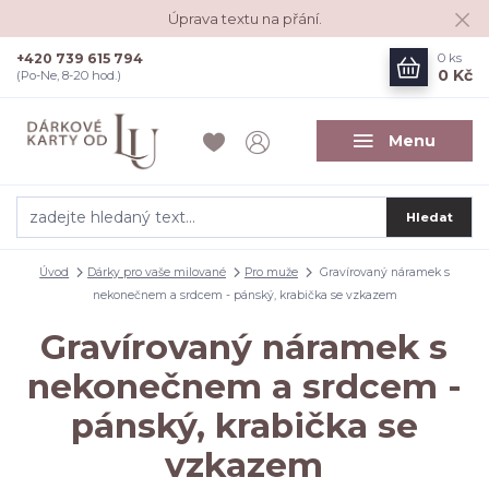
Úprava textu na přání.
+420 739 615 794
0
ks
0 Kč
(Po-Ne, 8-20 hod.)
Menu
Hledat
Úvod
Dárky pro vaše milované
Pro muže
Gravírovaný náramek s
nekonečnem a srdcem - pánský, krabička se vzkazem
Gravírovaný náramek s
nekonečnem a srdcem -
pánský, krabička se
vzkazem