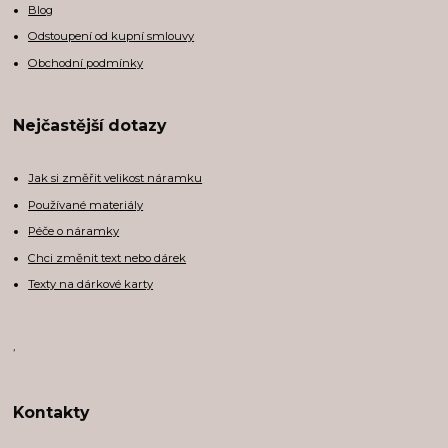
Blog
Odstoupení od kupní smlouvy
Obchodní podmínky
Nejčastější dotazy
Jak si změřit velikost náramku
Používané materiály
Péče o náramky
Chci změnit text nebo dárek
Texty na dárkové karty
,
Kontakty