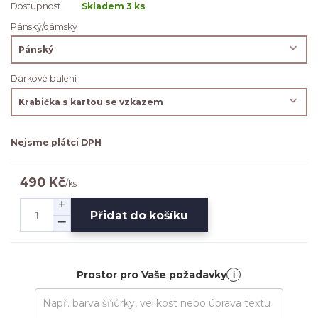
Dostupnost
Skladem 3 ks
Pánský/dámský
Dárkové balení
Nejsme plátci DPH
490 Kč
/
ks
Přidat do košíku
Prostor pro Vaše požadavky
i