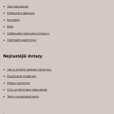
Jak nakupovat
Poštovné a doprava
Kontakty
Blog
Odstoupení od kupní smlouvy
Obchodní podmínky
Nejčastější dotazy
Jak si změřit velikost náramku
Používané materiály
Péče o náramky
Chci změnit text nebo dárek
Texty na dárkové karty
,