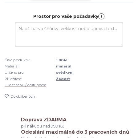
Prostor pro Vaše požadavky
i
Číslo produktu:
1.0041
Materiál:
minerál
Určeno pro:
svědkyni
Příležitost:
Žádost
Hlídat cenu / dostupnost
Do oblíbených
Doprava ZDARMA
při nákupu nad 999 Kč
Odeslání maximálně do 3 pracovních dnů