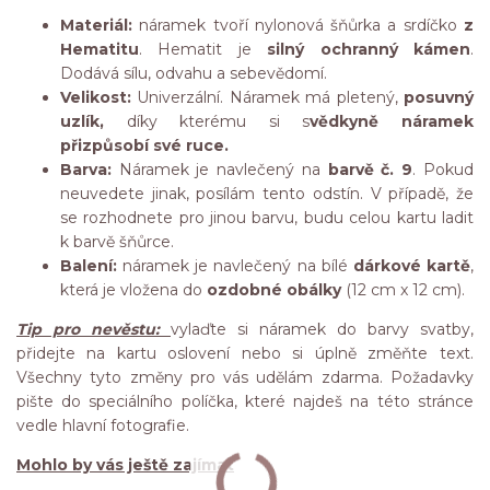
Materiál:
náramek tvoří nylonová šňůrka a srdíčko
z
Hematitu
. Hematit je
silný ochranný kámen
.
Dodává sílu, odvahu a sebevědomí.
Velikost:
Univerzální. Náramek má pletený,
posuvný
uzlík,
díky kterému si s
vědkyně náramek
přizpůsobí své ruce.
Barva:
Náramek je navlečený na
barvě č. 9
. Pokud
neuvedete jinak, posílám tento odstín. V případě, že
se rozhodnete pro jinou barvu, budu celou kartu ladit
k barvě šňůrce.
Balení:
náramek je navlečený na bílé
dárkové kartě
,
která je vložena do
ozdobné obálky
(12 cm x 12 cm).
Tip pro nevěstu:
vylaďte si náramek do barvy svatby,
přidejte na kartu oslovení nebo si úplně změňte text.
Všechny tyto změny pro vás udělám zdarma. Požadavky
pište do speciálního políčka, které najdeš na této stránce
vedle hlavní fotografie.
Mohlo by vás ještě zajímat