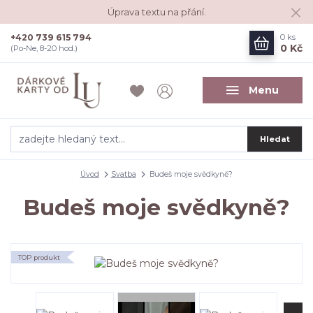
Úprava textu na přání.
+420 739 615 794
0
ks
0 Kč
(Po-Ne, 8-20 hod.)
Menu
Hledat
Úvod
Svatba
Budeš moje svědkyně?
Budeš moje svědkyně?
TOP produkt