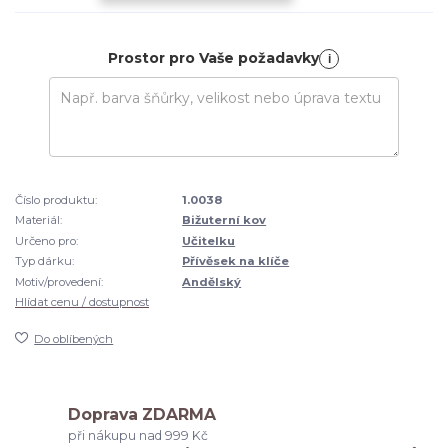
Prostor pro Vaše požadavky
i
Číslo produktu:
1.0038
Materiál:
Bižuterní kov
Určeno pro:
Učitelku
Typ dárku:
Přívěsek na klíče
Motiv/provedení:
Andělský
Hlídat cenu / dostupnost
Do oblíbených
Doprava ZDARMA
při nákupu nad 999 Kč