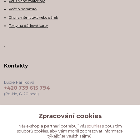
Používané materiály
Péče o náramky
Chci změnit text nebo dárek
Texty na dárkové karty
,
Kontakty
Lucie Fárlíková
+420 739 615 794
(Po-Ne, 8-20 hod.)
darkovekartyodlu@gmail.com
Zpracování cookies
Náš e-shop a partneři potřebují Váš
souhlas
s použitím
souborů cookies, aby Vám mohli zobrazovat informace
týkající se Vašich zájmů.