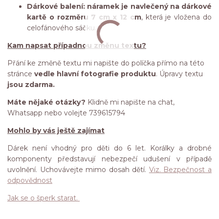
Dárkové balení: náramek je navlečený na dárkové
kartě o rozměru 7 cm x 12 cm
, která je vložena do
celofánového sáčku.
Kam napsat případnou změnu textu?
Přání ke změně textu mi napište do políčka přímo na této
stránce
vedle hlavní fotografie produktu
. Úpravy textu
jsou zdarma.
Máte nějaké otázky?
Klidně mi napište na chat,
Whatsapp nebo volejte 739615794
Mohlo by vás ještě zajímat
Dárek není vhodný pro děti do 6 let. Korálky a drobné
komponenty představují nebezpečí udušení v případě
uvolnění. Uchovávejte mimo dosah dětí.
Viz. Bezpečnost a
odpovědnost
Jak se o šperk starat.