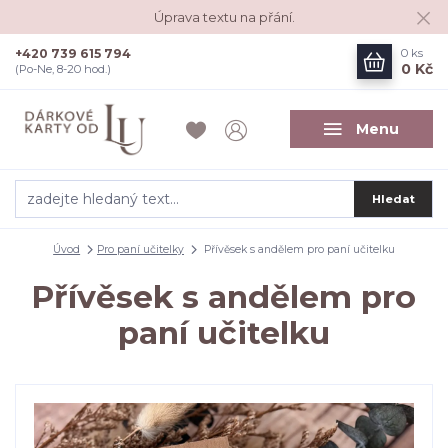
Úprava textu na přání.
+420 739 615 794
0
ks
0 Kč
(Po-Ne, 8-20 hod.)
Menu
Hledat
Úvod
Pro paní učitelky
Přívěsek s andělem pro paní učitelku
Přívěsek s andělem pro
paní učitelku