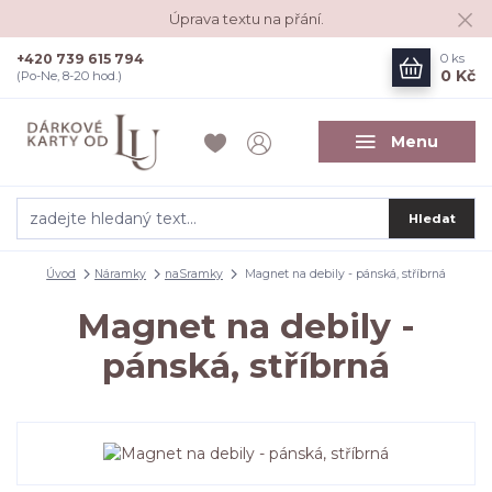
Úprava textu na přání.
+420 739 615 794
0
ks
0 Kč
(Po-Ne, 8-20 hod.)
Menu
Hledat
Úvod
Náramky
naSramky
Magnet na debily - pánská, stříbrná
Magnet na debily -
pánská, stříbrná