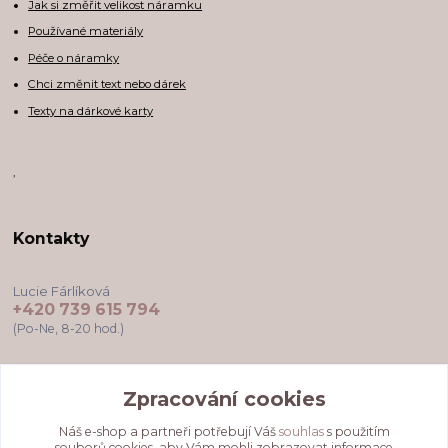
Jak si změřit velikost náramku
Používané materiály
Péče o náramky
Chci změnit text nebo dárek
Texty na dárkové karty
,
Kontakty
Lucie Fárlíková
+420 739 615 794
(Po-Ne, 8-20 hod.)
darkovekartyodlu@gmail.com
Zpracování cookies
Náš e-shop a partneři potřebují Váš
souhlas
s použitím
souborů cookies, aby Vám mohli zobrazovat informace