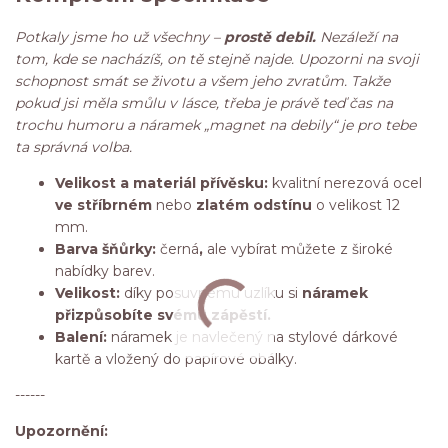
Potkaly jsme ho už všechny –
prostě debil.
Nezáleží na
tom, kde se nacházíš, on tě stejně najde. Upozorni na svoji
schopnost smát se životu a všem jeho zvratům. Takže
pokud jsi měla smůlu v lásce, třeba je právě teď čas na
trochu humoru a náramek „magnet na debily“ je pro tebe
ta správná volba.
Velikost a materiál přívěsku:
kvalitní nerezová ocel
ve stříbrném
nebo
zlatém odstínu
o velikost 12
mm.
Barva šňůrky:
černá
,
ale vybírat můžete z široké
nabídky barev.
Velikost:
díky posuvnému uzlíku si
náramek
přizpůsobíte svému zápěstí.
Balení:
náramek je navlečený na stylové dárkové
kartě a vložený do papírové obálky.
------
Upozornění: