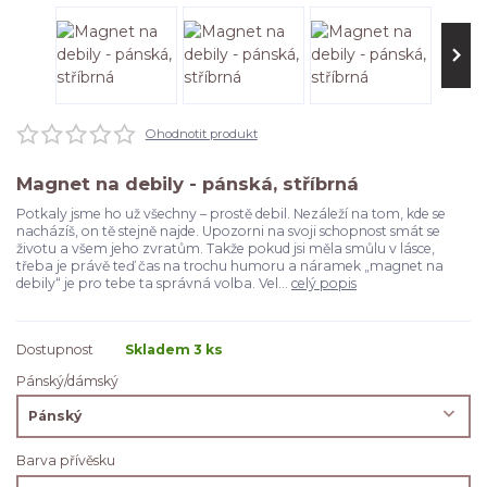
Ohodnotit produkt
Magnet na debily - pánská, stříbrná
Potkaly jsme ho už všechny – prostě debil. Nezáleží na tom, kde se
nacházíš, on tě stejně najde. Upozorni na svoji schopnost smát se
životu a všem jeho zvratům. Takže pokud jsi měla smůlu v lásce,
třeba je právě teď čas na trochu humoru a náramek „magnet na
debily“ je pro tebe ta správná volba. Vel...
celý popis
Dostupnost
Skladem 3 ks
Pánský/dámský
Barva přívěsku