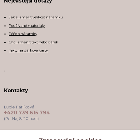
Nejčastější dotazy
Jak si změřit velikost náramku
Používané materiály
Péče o náramky
Chci změnit text nebo dárek
Texty na dárkové karty
,
Kontakty
Lucie Fárlíková
+420 739 615 794
(Po-Ne, 8-20 hod.)
darkovekartyodlu@gmail.com