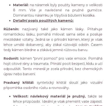
Materiál:
na náramek byly použity kameny o velikosti
8 mm. Vše je navlečené na pružné gumičce.
Dominantou náramku je třpytivá bižuterní korálka.
Detailní popis použitých kamenů:
Růženín:
nazývaný také jako kámen lásky. Přitahuje
romantickou lásku, pomáhá milovat sama sebe a posiluje
mezilidské vztahy. Jedná se o přírodní kámen, který je však
lehce umělě dobarvený, aby získal růžovější odstín. Časem
tedy kámen bledne a získává jemně růžovou barvu.
Rodonit:
kámen "první pomoci" pro vaše emoce. Pomáhá
hojit citové rány a traumata. Přináší pocit bezpečí, klidu a učí
odpouštět. Tento minerál je zcela přírodní, bez chemických
úprav nebo barvení.
Praskaný křišťál:
syntetický křišťál slouží jako vizuální
připomínka osobního růstu a rovnováhy.
Velikost: návlekový materiál je pružný,
takže se
lehce přizpůsobí. Ideální je však přeměřit vaše zápěstí.