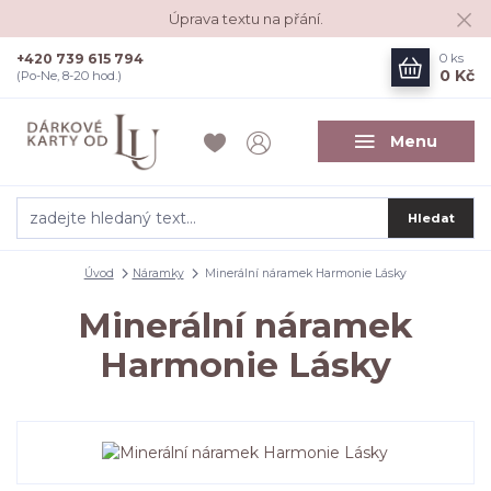
Úprava textu na přání.
+420 739 615 794
0
ks
0 Kč
(Po-Ne, 8-20 hod.)
Menu
Hledat
Úvod
Náramky
Minerální náramek Harmonie Lásky
Minerální náramek
Harmonie Lásky