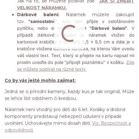
Jak na to, se můžete podívat zde
JAK SI ZMĚŘIT
VELIKOST NÁRAMKU.
Dárkové balení:
Náramek můžete zakoupit
tzv.
"samostatně"
, kdy Vám přijde v celofánovém
pytlíčku, nebo si můžete zvolit
"Dárkové balení"
. V
případě dárkového balení je náramek vložen do
kartonové krabičky o rozměru 9,5 x 9,5 cm a dále je v
krabičce vložena dárková kartička, na kterou Vám uvedu
váš vlastní text. Text, který si přejete na kartu napsat mi
prosím uveďte do pole "připojit poznámku" v košíku.
Zde
se můžete podívat na různé texty
Co by vás ještě mohlo zajímat:
Jedná se o přírodní kameny, každý kus je tak originál. Může
se lehce lišit odstínem či kresbou.
Náramek není vhodný pro děti do 6 let. Korálky a drobné
komponenty představují nebezpečí udušení v případě
uvolnění. Uchovávejte mimo dosah dětí.
Viz. Bezpečnost a
odpovědnost