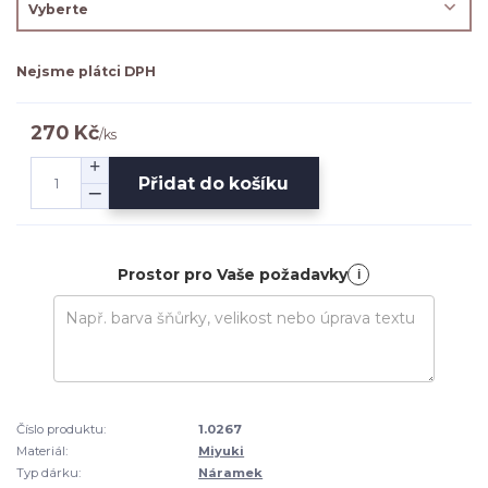
Nejsme plátci DPH
270 Kč
/
ks
Přidat do košíku
Prostor pro Vaše požadavky
i
Číslo produktu:
1.0267
Materiál:
Miyuki
Typ dárku:
Náramek