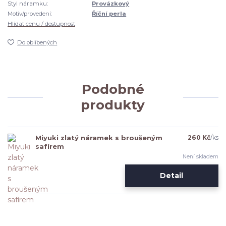
Styl náramku:
Provázkový
Motiv/provedení:
Říční perla
Hlídat cenu / dostupnost
Do oblíbených
Podobné
produkty
Miyuki zlatý náramek s broušeným
260 Kč
/
ks
safírem
Není skladem
Detail