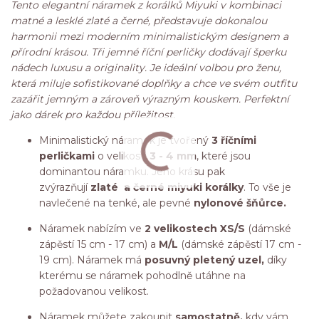
Tento elegantní náramek z korálků Miyuki v kombinaci
matné a lesklé zlaté a černé, představuje dokonalou
harmonii mezi moderním minimalistickým designem a
přírodní krásou. Tři jemné říční perličky dodávají šperku
nádech luxusu a originality. Je ideální volbou pro ženu,
která miluje sofistikované doplňky a chce ve svém outfitu
zazářit jemným a zároveň výrazným kouskem. Perfektní
jako dárek pro každou příležitost.
Minimalistický náramek je tvořený
3 říčními
perličkami
o velikosti
3 - 4 mm
, které jsou
dominantou náramku. Jeho krásu pak
zvýrazňují
zlaté a černé miyuki korálky
. To vše je
navlečené na tenké, ale pevné
nylonové šňůrce.
Náramek nabízím ve
2 velikostech XS/S
(dámské
zápěstí 15 cm - 17 cm) a
M/L
(dámské zápěstí 17 cm -
19 cm). Náramek má
posuvný pletený uzel,
díky
kterému se náramek pohodlně utáhne na
požadovanou velikost.
Náramek můžete zakoupit
samostatně,
kdy vám