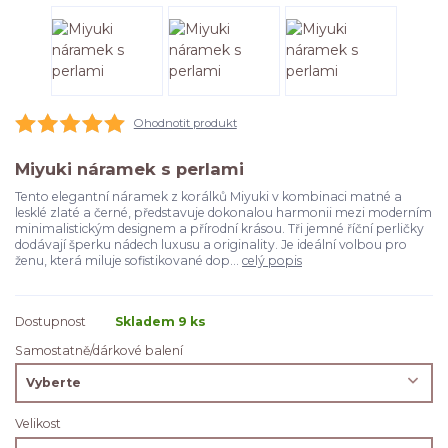
Ohodnotit produkt
Miyuki náramek s perlami
Tento elegantní náramek z korálků Miyuki v kombinaci matné a
lesklé zlaté a černé, představuje dokonalou harmonii mezi moderním
minimalistickým designem a přírodní krásou. Tři jemné říční perličky
dodávají šperku nádech luxusu a originality. Je ideální volbou pro
ženu, která miluje sofistikované dop...
celý popis
Dostupnost
Skladem 9 ks
Samostatně/dárkové balení
Velikost