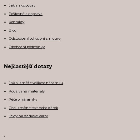
Jak nakupovat
Poštovné a doprava
Kontakty
Blog
Odstoupení od kupní smlouvy
Obchodní podmínky
Nejčastější dotazy
Jak si změřit velikost náramku
Používané materiály
Péče o náramky
Chci změnit text nebo dárek
Texty na dárkové karty
,