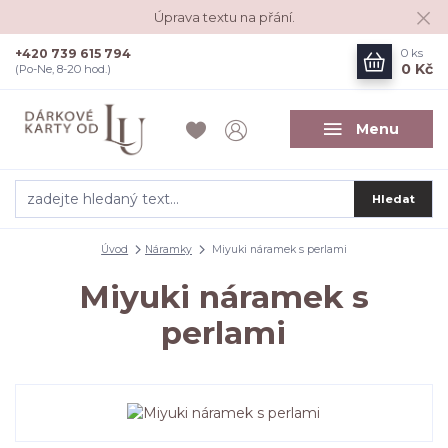
Úprava textu na přání.
+420 739 615 794
0
ks
0 Kč
(Po-Ne, 8-20 hod.)
Menu
Hledat
Úvod
Náramky
Miyuki náramek s perlami
Miyuki náramek s
perlami