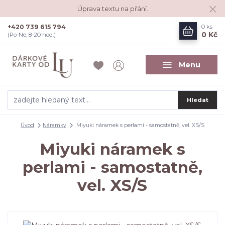
Úprava textu na přání.
+420 739 615 794
0
ks
0 Kč
(Po-Ne, 8-20 hod.)
Menu
Hledat
Úvod
Náramky
Miyuki náramek s perlami - samostatně, vel. XS/S
Miyuki náramek s
perlami - samostatně,
vel. XS/S