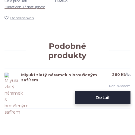
Číslo produktu:
1.0267-1
Hlídat cenu / dostupnost
Do oblíbených
Podobné
produkty
Miyuki zlatý náramek s broušeným
260 Kč
/
ks
safírem
Není skladem
Detail