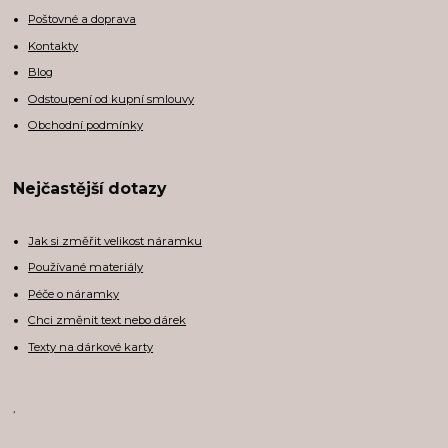
Poštovné a doprava
Kontakty
Blog
Odstoupení od kupní smlouvy
Obchodní podmínky
Nejčastější dotazy
Jak si změřit velikost náramku
Používané materiály
Péče o náramky
Chci změnit text nebo dárek
Texty na dárkové karty
,