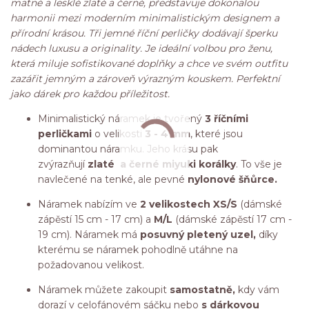
matné a lesklé zlaté a černé, představuje dokonalou
harmonii mezi moderním minimalistickým designem a
přírodní krásou. Tři jemné říční perličky dodávají šperku
nádech luxusu a originality. Je ideální volbou pro ženu,
která miluje sofistikované doplňky a chce ve svém outfitu
zazářit jemným a zároveň výrazným kouskem. Perfektní
jako dárek pro každou příležitost.
Minimalistický náramek je tvořený
3 říčními
perličkami
o velikosti
3 - 4 mm
, které jsou
dominantou náramku. Jeho krásu pak
zvýrazňují
zlaté a černé miyuki korálky
. To vše je
navlečené na tenké, ale pevné
nylonové šňůrce.
Náramek nabízím ve
2 velikostech XS/S
(dámské
zápěstí 15 cm - 17 cm) a
M/L
(dámské zápěstí 17 cm -
19 cm). Náramek má
posuvný pletený uzel,
díky
kterému se náramek pohodlně utáhne na
požadovanou velikost.
Náramek můžete zakoupit
samostatně,
kdy vám
dorazí v celofánovém sáčku nebo
s dárkovou