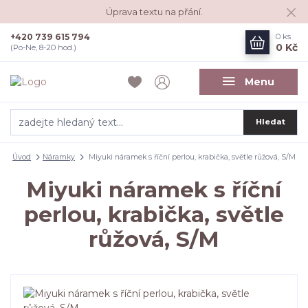
Úprava textu na přání.
+420 739 615 794
0
ks
0 Kč
(Po-Ne, 8-20 hod.)
Menu
Hledat
Úvod
Náramky
Miyuki náramek s říční perlou, krabička, světle růžová, S/M
Miyuki náramek s říční
perlou, krabička, světle
růžová, S/M