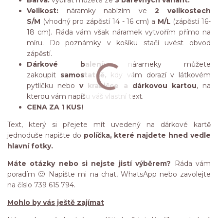
Barva:
vybírat můžete ze
3 barevných variant.
Velikost:
náramky nabízím ve
2 velikostech
S/M
(vhodný pro zápěstí 14 - 16 cm) a
M/L
(zápěstí 16-
18 cm). Ráda vám však náramek vytvořím přímo na
míru. Do poznámky v košíku stačí uvést obvod
zápěstí.
Dárkové balení:
nárameky můžete
zakoupit
samostatně,
kdy vám dorazí v látkovém
pytlíčku nebo
v krabičce a dárkovou kartou
, na
kterou vám napíšu váš vlastní text.
CENA ZA 1 KUS!
Text, který si přejete mít uvedený na dárkové kartě
jednoduše napište do
políčka, které najdete hned vedle
hlavní fotky.
Máte otázky nebo si nejste jistí výběrem?
Ráda vám
poradím 🙂 Napište mi na chat, WhatsApp nebo zavolejte
na číslo 739 615 794.
Mohlo by vás ještě zajímat