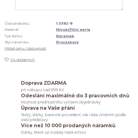
Číslo produktu:
1.0382-8
Materiál:
Miyuki/říční perla
Typ dárku:
Náramek
Styl náramku:
Provázkový
Hlídat cenu / dostupnost
Do oblíbených
Doprava ZDARMA
při nákupu nad 999 Kč
Odeslání maximálně do 3 pracovních dnů
Možnost přednostního vyřízení objednávky
Úprava na Vaše přání
Texty, dárky, barevné provedení, vše ráda změním podle
Vaší představy
Více než 10 000 prodaných náramků
Dárky, které už rozdaly tisíce emocí