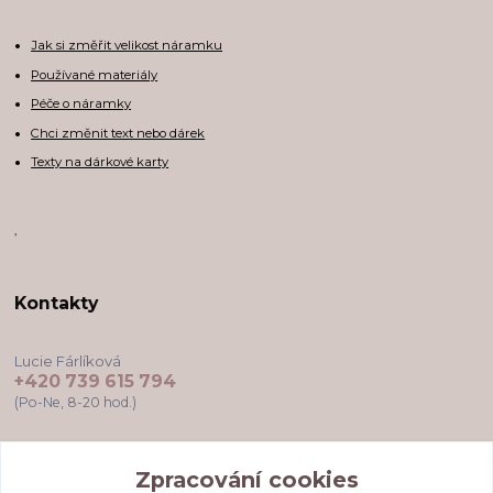
Jak si změřit velikost náramku
Používané materiály
Péče o náramky
Chci změnit text nebo dárek
Texty na dárkové karty
,
Kontakty
Lucie Fárlíková
+420 739 615 794
(Po-Ne, 8-20 hod.)
darkovekartyodlu@gmail.com
Zpracování cookies