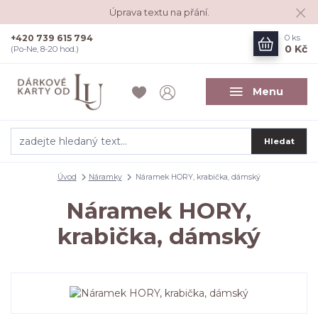
Úprava textu na přání.
+420 739 615 794
0
ks
0 Kč
(Po-Ne, 8-20 hod.)
Menu
Hledat
Úvod
Náramky
Náramek HORY, krabička, dámský
Náramek HORY,
krabička, dámský