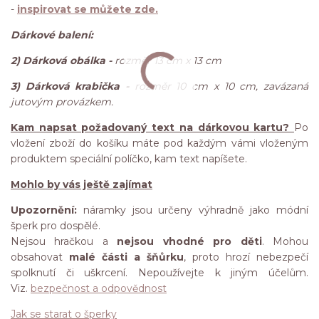
-
inspirovat se můžete zde.
Dárkové balení:
2) Dárková obálka -
rozměr 13 cm x 13 cm
3) Dárková krabička -
rozměr 10 cm x 10 cm, zavázaná
jutovým provázkem.
Kam napsat požadovaný text na dárkovou kartu?
Po
vložení zboží do košíku máte pod každým vámi vloženým
produktem speciální políčko, kam text napíšete.
Mohlo by vás ještě zajímat
Upozornění:
náramky jsou určeny výhradně jako módní
šperk pro dospělé.
Nejsou hračkou a
nejsou vhodné pro děti
. Mohou
obsahovat
malé části a šňůrku
, proto hrozí nebezpečí
spolknutí či uškrcení. Nepoužívejte k jiným účelům.
Viz.
bezpečnost a odpovědnost
Jak se starat o šperky