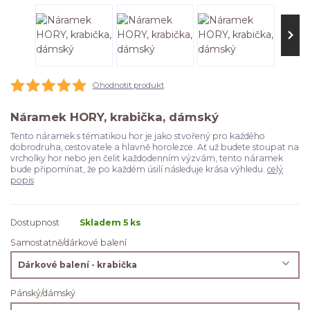
Ohodnotit produkt
Náramek HORY, krabička, dámský
Tento náramek s tématikou hor je jako stvořený pro každého
dobrodruha, cestovatele a hlavně horolezce. Ať už budete stoupat na
vrcholky hor nebo jen čelit každodenním výzvám, tento náramek
bude připomínat, že po každém úsilí následuje krása výhledu.
celý
popis
Dostupnost
Skladem 5 ks
Samostatně/dárkové balení
Pánský/dámský