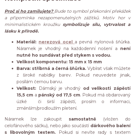
Proč si ho zamilujete?
Bude to symbol překonání překážek
a připomínka nezapomenutelných zážitků. Motiv hor v
minimalistickém kroužku
symbolizuje sílu, vytrvalost a
lásku k přírodě.
Materiál:
nerezová ocel
a pevná nylonová šňůrka.
Náramek je vhodný na každodenní nošení a
není
nutné ho sundávat před stykem s vodou.
Velikost komponentu: 15 mm x 15 mm
Barva: stříbrná a černá šňůrka.
Vybírat však můžete
z široké nabídky barev. Pokud neuvedete jinak,
posílám černou barvu.
Velikost:
Dámský je vhodný
od velikosti zápěstí
15,5 cm
a
pánský od 17,5 cm
. Pokud má obdarovaný
úzké či širší zápěstí, prosím o informaci,
změnším/prodloužím pletení.
Náramek lze zakoupit
samostatně
(vložen do
celofánového sáčku), nebo jako součástí
dárkového balení
s libovolným textem.
Pokud si nevíte rady s textem