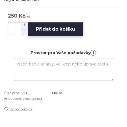
250 Kč
/
ks
Přidat do košíku
Prostor pro Vaše požadavky
i
Číslo produktu:
1.0012
Hlídat cenu / dostupnost
Do oblíbených