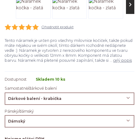
Ohodnotit produkt
Tento náramek je určen pro všechny milovnice kočiček, takže pokud
máte nějakou ve svém okolí, tímto dárkem rozhodně nešlápnete
vedle :) Náramek je vytvořen z nerezového komponentu ve tvaru
obrysu kočky o velikosti 12mm x 8mm. Komponent má zlatou
barvu. Náramek má pletené posuvné zapínání, takže si ...
celý popis
Dostupnost
Skladem 10 ks
Samostatně/dárkové balení
Pánský/dámský
Nejsme plátci DPH