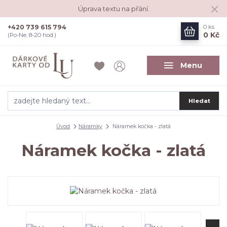
Úprava textu na přání.
+420 739 615 794
0
ks
0 Kč
(Po-Ne, 8-20 hod.)
Menu
Hledat
Úvod
Náramky
Náramek kočka - zlatá
Náramek kočka - zlatá