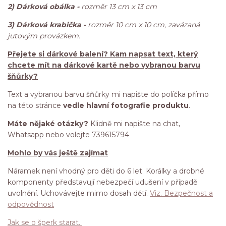
2) Dárková obálka -
rozměr 13 cm x 13 cm
3) Dárková krabička -
rozměr 10 cm x 10 cm, zavázaná
jutovým provázkem.
Přejete si dárkové balení? Kam napsat text, který
chcete mít na dárkové kartě nebo vybranou barvu
šňůrky?
Text a vybranou barvu šňůrky mi napište do políčka přímo
na této stránce
vedle hlavní fotografie produktu
.
Máte nějaké otázky?
Klidně mi napište na chat,
Whatsapp nebo volejte 739615794
Mohlo by vás ještě zajímat
Náramek není vhodný pro děti do 6 let. Korálky a drobné
komponenty představují nebezpečí udušení v případě
uvolnění. Uchovávejte mimo dosah dětí.
Viz. Bezpečnost a
odpovědnost
Jak se o šperk starat.