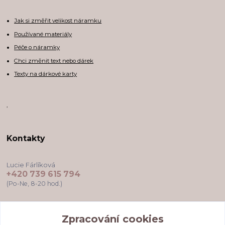
Jak si změřit velikost náramku
Používané materiály
Péče o náramky
Chci změnit text nebo dárek
Texty na dárkové karty
,
Kontakty
Lucie Fárlíková
+420 739 615 794
(Po-Ne, 8-20 hod.)
darkovekartyodlu@gmail.com
Zpracování cookies