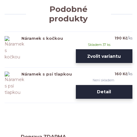
Podobné
produkty
Náramek s kočkou
190 Kč
/
ks
Skladem 37 ks
Zvolit variantu
Náramek s psí tlapkou
160 Kč
/
ks
Není skladem
Detail
Doprava ZDARMA