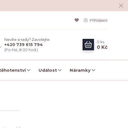
Přihlášení
Nevíte si rady? Zavolejte.
0
ks
+420 739 615 794
0 Kč
(Po-Ne, 8-20 hod.)
ěhotenství
Událost
Náramky