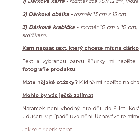
1) Dárková karta -
rozměr cca 7,5 x 12 cm, vlo
2) Dárková obálka -
rozměr 13 cm x 13 cm
3) Dárková krabička -
rozměr 10 cm x 10 cm,
srdíčkem.
Kam napsat text, který chcete mít na dárk
Text a vybranou barvu šňůrky mi napište
fotografie produktu
.
Máte nějaké otázky?
Klidně mi napište na ch
Mohlo by vás ještě zajímat
Náramek není vhodný pro děti do 6 let. Ko
udušení v případě uvolnění. Uchovávejte mim
Jak se o šperk starat.