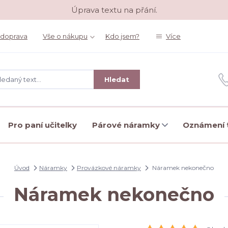
Úprava textu na přání.
 doprava
Vše o nákupu
Kdo jsem?
Více
Hledat
Pro paní učitelky
Párové náramky
Oznámení t
Úvod
Náramky
Provázkové náramky
Náramek nekonečno
Náramek nekonečno