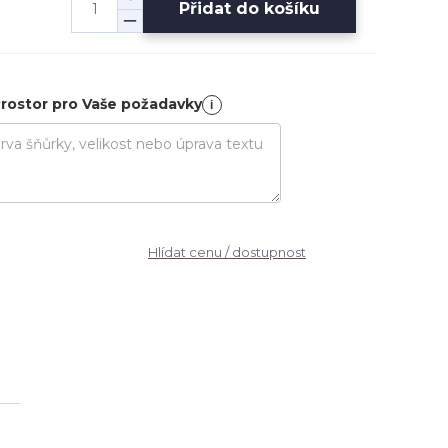
Přidat do košíku
rostor pro Vaše požadavky
i
Hlídat cenu / dostupnost