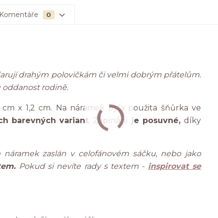
Komentáře
0
darují drahým polovičkám či velmi dobrým přátelům.
 oddanost rodině.
cm x 1,2 cm. Na náramek byla použita šňůrka ve
ých barevných variant
. Zapínání
je posuvné,
díky
náramek zaslán v celofánovém sáčku, nebo jako
tem.
Pokud si nevíte rady s textem -
inspirovat se