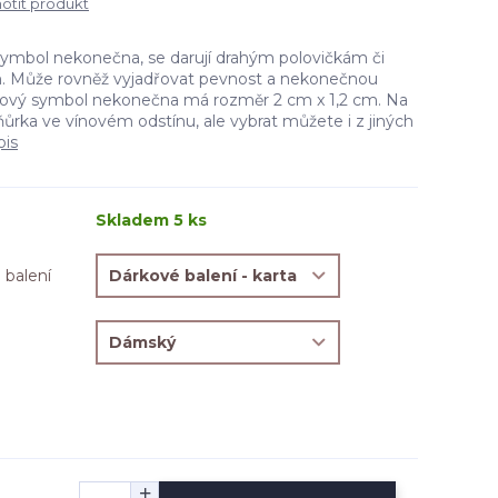
tit produkt
 symbol nekonečna, se darují drahým polovičkám či
. Může rovněž vyjadřovat pevnost a nekonečnou
zový symbol nekonečna má rozměr 2 cm x 1,2 cm. Na
ůrka ve vínovém odstínu, ale vybrat můžete i z jiných
pis
Skladem 5 ks
 balení