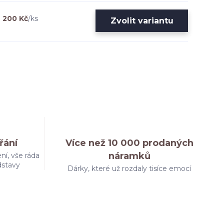
200 Kč
/
ks
Zvolit variantu
řání
Více než 10 000 prodaných
náramků
ní, vše ráda
dstavy
Dárky, které už rozdaly tisíce emocí