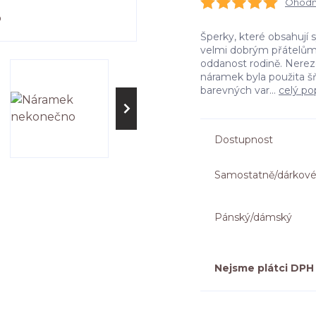
Ohodno
Šperky, které obsahují
velmi dobrým přátelům
oddanost rodině. Nere
náramek byla použita šň
barevných var...
celý po
Dostupnost
Samostatně/dárkové
Pánský/dámský
Nejsme plátci DPH