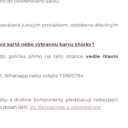
ženo do celofánového sáčku
 zavázaná jutovým provázkem, ozdobena dřevěným
ové kartě nebo vybranou barvu šňůrky?
 do políčka přímo na této stránce
vedle hlavní
at, Whatsapp nebo volejte 739615794
rálky a drobné komponenty představují nebezpečí
o dosah dětí.
Viz. Bezpečnost a odpovědnost