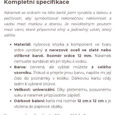
Kompletní specifikace
Náramek se srdcem na této kartě jsem vyrobila s láskou a
pečlivostí, aby symbolizoval nekonečnou náklonnost a
vazbu mezi matkou a dcerou. Je neviditelným poutem
mezi vámi, které připomíná silný a jedinečný vztah, který
sdílíte.
Materiál:
nylonová šňůrka a komponent ve tvaru
srdce vyrobený
z nerezové oceli ve zlaté nebo
stříbrné barvě. Rozměr srdce 12 mm.
Náramek
nemusíte sundávat ani při styku s vodou.
Barva:
červená, ale vybírat můžete
z celého
vzorníku.
Pokud si přejete jinou barvu, napište mi její
číslo do poznámky v košíku. Dárkovou kartu vždy
ladím k vybrané šňůrce.
Velikost: univerzální.
Díky pletenému, posuvnému
suku si náramek přizpůsobíte zápěstí.
Dárkové balení:
karta má rozměr
12 cm x 12 cm
a je
vložena do papírové obálky.