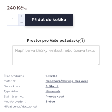
240 Kč
/
ks
Přidat do košíku
Prostor pro Vaše požadavky
i
Číslo produktu:
1.0120-1
Materiál:
Nerezová/chirurgická ocel
Barva kovu:
Stříbrná
Typ dárku:
Náramek
Styl náramku:
Provázkový
Motiv/provedení:
Srdce
Hlídat cenu / dostupnost