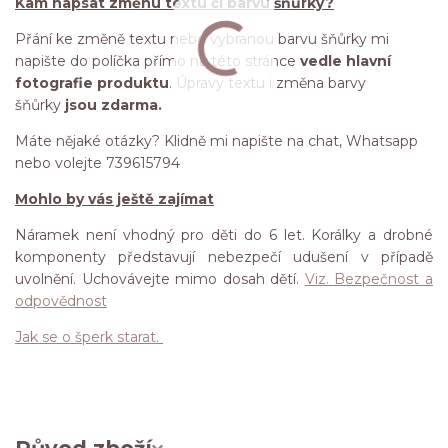
Kam napsat změnu textu či barvu šňůrky?
Přání ke změně textu nebo vybranou barvu šňůrky mi
napište do políčka přímo na této stránce
vedle hlavní
fotografie produktu
. Úpravy textu i změna barvy
šňůrky
jsou zdarma.
Máte nějaké otázky? Klidně mi napište na chat, Whatsapp
nebo volejte 739615794
Mohlo by vás ještě zajímat
Náramek není vhodný pro děti do 6 let. Korálky a drobné
komponenty představují nebezpečí udušení v případě
uvolnění. Uchovávejte mimo dosah dětí.
Viz. Bezpečnost a
odpovědnost
Jak se o šperk starat.