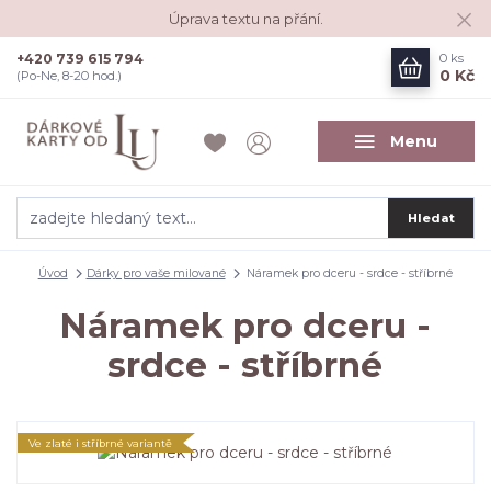
Úprava textu na přání.
+420 739 615 794
0
ks
0 Kč
(Po-Ne, 8-20 hod.)
Menu
Hledat
Úvod
Dárky pro vaše milované
Náramek pro dceru - srdce - stříbrné
Náramek pro dceru -
srdce - stříbrné
Ve zlaté i stříbrné variantě