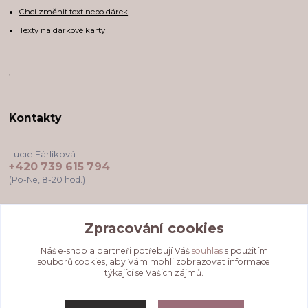
Chci změnit text nebo dárek
Texty na dárkové karty
,
Kontakty
Lucie Fárlíková
+420 739 615 794
(Po-Ne, 8-20 hod.)
darkovekartyodlu@gmail.com
Zpracování cookies
Náš e-shop a partneři potřebují Váš
souhlas
s použitím
souborů cookies, aby Vám mohli zobrazovat informace
týkající se Vašich zájmů.