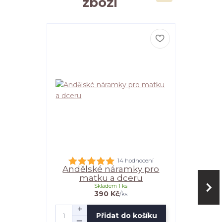
zboží
Ve zlaté i stříbrn
14 hodnocení
Andělské náramky pro
Náram
matku a dceru
Skladem 1 ks
390 Kč
/
ks
Přidat do košíku