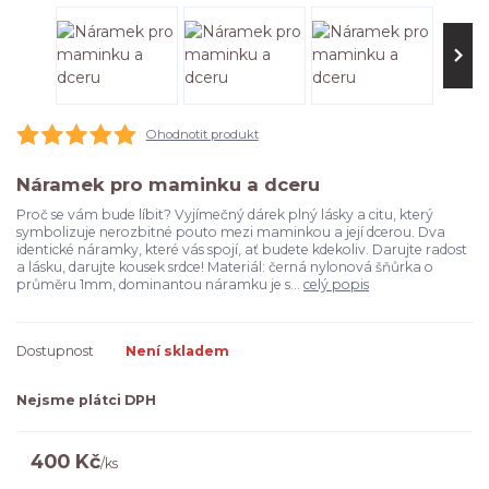
Ohodnotit produkt
Náramek pro maminku a dceru
Proč se vám bude líbit? Vyjímečný dárek plný lásky a citu, který
symbolizuje nerozbitné pouto mezi maminkou a její dcerou. Dva
identické náramky, které vás spojí, ať budete kdekoliv. Darujte radost
a lásku, darujte kousek srdce! Materiál: černá nylonová šňůrka o
průměru 1mm, dominantou náramku je s...
celý popis
Dostupnost
Není skladem
Nejsme plátci DPH
400 Kč
/
ks