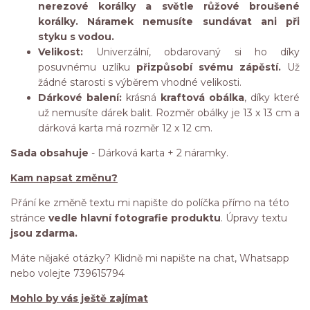
nerezové korálky a světle růžové broušené
korálky. Náramek nemusíte sundávat ani při
styku s vodou.
Velikost:
Univerzální, obdarovaný si ho díky
posuvnému uzlíku
přizpůsobí svému zápěstí.
Už
žádné starosti s výběrem vhodné velikosti.
Dárkové balení:
krásná
kraftová obálka
, díky které
už nemusíte dárek balit. Rozměr obálky je 13 x 13 cm a
dárková karta má rozměr 12 x 12 cm.
Sada obsahuje
- Dárková karta + 2 náramky.
Kam napsat změnu?
Přání ke změně textu mi napište do políčka přímo na této
stránce
vedle hlavní fotografie produktu
. Úpravy textu
jsou zdarma.
Máte nějaké otázky? Klidně mi napište na chat, Whatsapp
nebo volejte 739615794
Mohlo by vás ještě zajímat