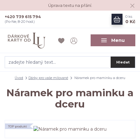
Úprava textu na přání.
+420 739 615 794
0
ks
0 Kč
(Po-Ne, 8-20 hod.)
Menu
Hledat
Úvod
Dárky pro vaše milované
Náramek pro maminku a dceru
Náramek pro maminku a
dceru
TOP produkt