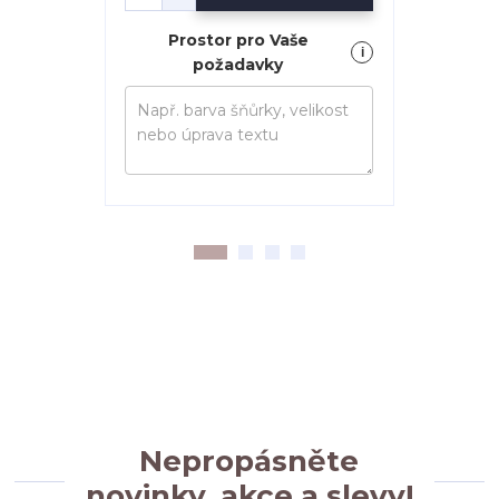
Prostor pro Vaše
i
požadavky
Zv
Nepropásněte
novinky, akce a slevy!