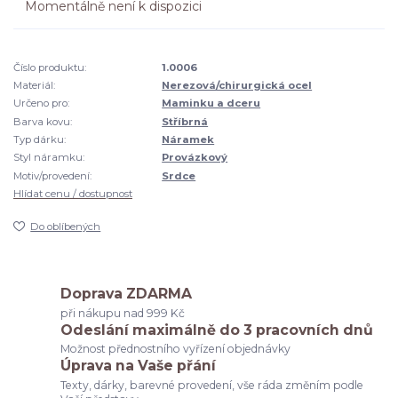
Momentálně není k dispozici
Číslo produktu:
1.0006
Materiál:
Nerezová/chirurgická ocel
Určeno pro:
Maminku a dceru
Barva kovu:
Stříbrná
Typ dárku:
Náramek
Styl náramku:
Provázkový
Motiv/provedení:
Srdce
Hlídat cenu / dostupnost
Do oblíbených
Doprava ZDARMA
při nákupu nad 999 Kč
Odeslání maximálně do 3 pracovních dnů
Možnost přednostního vyřízení objednávky
Úprava na Vaše přání
Texty, dárky, barevné provedení, vše ráda změním podle