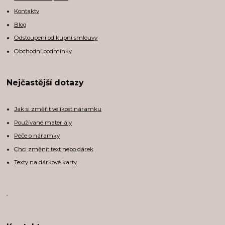
Kontakty
Blog
Odstoupení od kupní smlouvy
Obchodní podmínky
Nejčastější dotazy
Jak si změřit velikost náramku
Používané materiály
Péče o náramky
Chci změnit text nebo dárek
Texty na dárkové karty
,