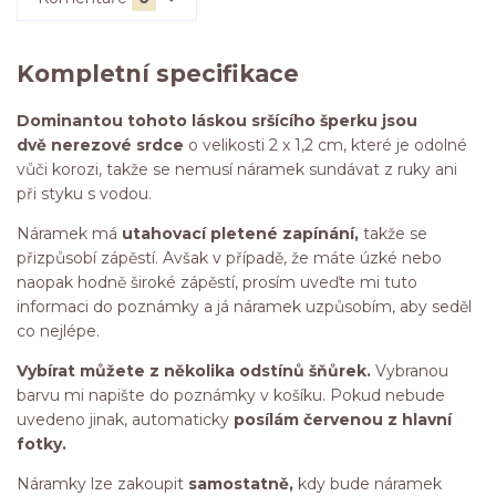
Kompletní specifikace
Dominantou tohoto láskou sršícího šperku jsou
dvě
nerezové srdce
o velikosti 2 x 1,2 cm, které je odolné
vůči korozi, takže se nemusí náramek sundávat z ruky ani
při styku s vodou.
Náramek má
utahovací pletené zapínání,
takže se
přizpůsobí zápěstí. Avšak v případě, že máte úzké nebo
naopak hodně široké zápěstí, prosím uveďte mi tuto
informaci do poznámky a já náramek uzpůsobím, aby seděl
co nejlépe.
Vybírat můžete z několika odstínů šňůrek.
Vybranou
barvu mi napište do poznámky v košíku. Pokud nebude
uvedeno jinak, automaticky
posílám červenou z hlavní
fotky.
Náramky lze zakoupit
samostatně,
kdy bude náramek