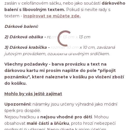
zaslán v celofánovém sáčku, nebo jako součástí
dárkového
balení s libovolným textem.
Pokud si nevíte rady s
textem -
inspirovat se můžete zde.
Dárkové balení:
2) Dárková obálka -
rozměr 13 cm x 13 cm
3) Dárková krabička -
rozměr 10 cm x 10 cm, zavázaná
jutovým provázkem, ozdobena dřevěným srdíčkem.
Všechny požadavky - barva provázku a text na
dárkovou kartu mi prosím napište do pole "připojit
poznámku", které naleznete v košíku po vložení zboží
do košíku.
Mohlo by vás ještě zajímat
Upozornění:
náramky jsou určeny výhradně jako módní
šperk pro dospělé.
Nejsou hračkou a
nejsou vhodné pro děti
. Mohou
obsahovat
malé části a šňůrku
, proto hrozí nebezpečí
spolknutí či uškrcení. Nepoužívejte k jiným účelům.