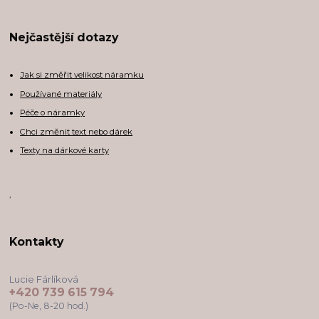
Nejčastější dotazy
Jak si změřit velikost náramku
Používané materiály
Péče o náramky
Chci změnit text nebo dárek
Texty na dárkové karty
,
Kontakty
Lucie Fárlíková
+420 739 615 794
(Po-Ne, 8-20 hod.)