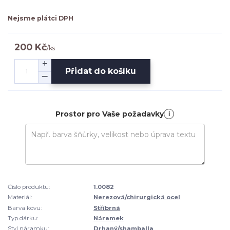
Nejsme plátci DPH
200 Kč
/
ks
Přidat do košíku
Prostor pro Vaše požadavky
i
Číslo produktu:
1.0082
Materiál:
Nerezová/chirurgická ocel
Barva kovu:
Stříbrná
Typ dárku:
Náramek
Styl náramku:
Drhaný/shamballa