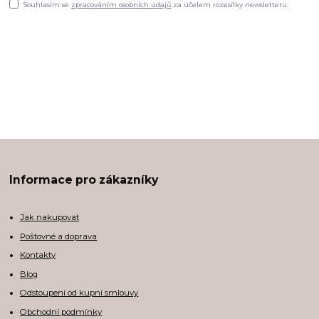
Souhlasím se
zpracováním osobních údajů
za účelem rozesílky newsletteru.
Informace pro zákazníky
Jak nakupovat
Poštovné a doprava
Kontakty
Blog
Odstoupení od kupní smlouvy
Obchodní podmínky