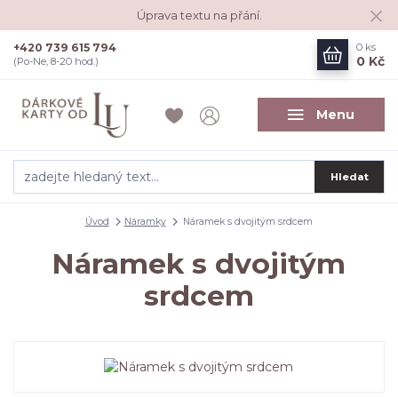
Úprava textu na přání.
+420 739 615 794
0
ks
0 Kč
(Po-Ne, 8-20 hod.)
Menu
Hledat
Úvod
Náramky
Náramek s dvojitým srdcem
Náramek s dvojitým
srdcem