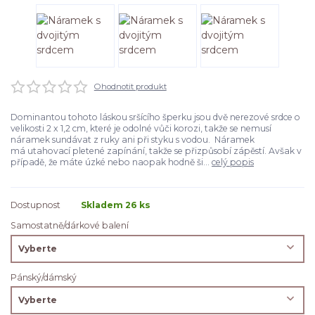
Ohodnotit produkt
Dominantou tohoto láskou sršícího šperku jsou dvě nerezové srdce o
velikosti 2 x 1,2 cm, které je odolné vůči korozi, takže se nemusí
náramek sundávat z ruky ani při styku s vodou. Náramek
má utahovací pletené zapínání, takže se přizpůsobí zápěstí. Avšak v
případě, že máte úzké nebo naopak hodně ši...
celý popis
Dostupnost
Skladem 26 ks
Samostatně/dárkové balení
Pánský/dámský