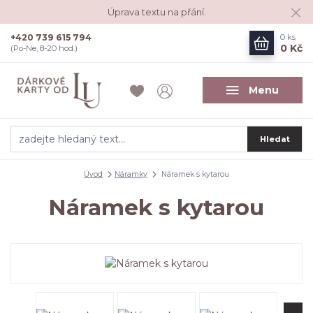
Úprava textu na přání.
+420 739 615 794
0
ks
0 Kč
(Po-Ne, 8-20 hod.)
Menu
Hledat
Úvod
Náramky
Náramek s kytarou
Náramek s kytarou