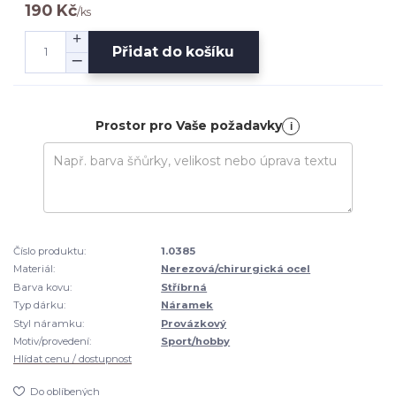
190 Kč
/
ks
Přidat do košíku
Prostor pro Vaše požadavky
i
Číslo produktu:
1.0385
Materiál:
Nerezová/chirurgická ocel
Barva kovu:
Stříbrná
Typ dárku:
Náramek
Styl náramku:
Provázkový
Motiv/provedení:
Sport/hobby
Hlídat cenu / dostupnost
Do oblíbených