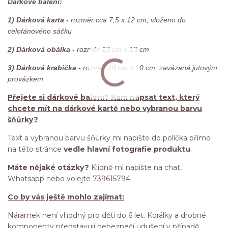
Dárkové balení:
1) Dárková karta -
rozměr cca 7,5 x 12 cm, vloženo do
celofánového sáčku
2) Dárková obálka -
rozměr 13 cm x 13 cm
3) Dárková krabička -
rozměr 10 cm x 10 cm, zavázaná jutovým
provázkem.
Přejete si dárkové balení? Kam napsat text, který
chcete mít na dárkové kartě nebo vybranou barvu
šňůrky?
Text a vybranou barvu šňůrky mi napište do políčka přímo
na této stránce
vedle hlavní fotografie produktu
.
Máte nějaké otázky?
Klidně mi napište na chat,
Whatsapp nebo volejte 739615794
Co by vás ještě mohlo zajímat:
Náramek není vhodný pro děti do 6 let. Korálky a drobné
komponenty představují nebezpečí udušení v případě