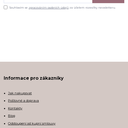
Souhlasím se
zpracováním osobních údajů
za účelem rozesílky newsletteru.
Informace pro zákazníky
Jak nakupovat
Poštovné a doprava
Kontakty
Blog
Odstoupení od kupní smlouvy