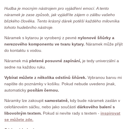
Hudba je mocným nástrojem pro vyjádření emocí. A tento
náramek je zase způsob, jak vyjádříte zájem o zálibu vašeho
blízkého člověka. Tento krásný dárek potěší každého milovníka
tohoto hudebního nástroje.
Náramek s kytarou je vyrobený z pevné
nylonové šňůrky a
nerezového komponentu ve tvaru kytary.
Náramek může přijít
do kontaktu s vodou.
Náramek má
pletené posuvné zapínání,
je tedy univerzální a
sedne na každou ruku.
Vybírat můžete z několika odstínů šňůrek.
Vybranou barvu mi
napište do poznámky v košíku. Pokud nebude uvedeno jinak,
automaticky
posílám černou.
Náramky lze zakoupit
samostatně,
kdy bude náramek zaslán v
celofánovém sáčku, nebo jako součástí
dárkového balení s
libovolným textem.
Pokud si nevíte rady s textem -
inspirovat
se můžete zde.