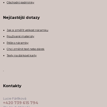
Obchodní podmínky
Nejčastější dotazy
Jak si změřit velikost náramku
Používané materiály
Péče o náramky
Chci změnit text nebo dárek
Texty na dárkové karty
,
Kontakty
Lucie Fárlíková
+420 739 615 794