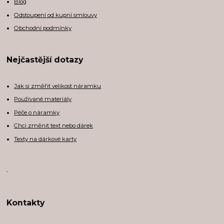
Blog
Odstoupení od kupní smlouvy
Obchodní podmínky
Nejčastější dotazy
Jak si změřit velikost náramku
Používané materiály
Péče o náramky
Chci změnit text nebo dárek
Texty na dárkové karty
,
Kontakty