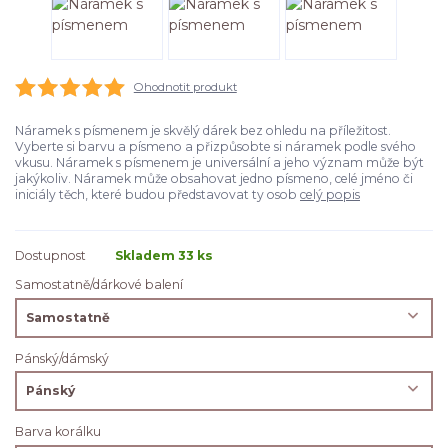
Ohodnotit produkt
Náramek s písmenem je skvělý dárek bez ohledu na příležitost.
Vyberte si barvu a písmeno a přizpůsobte si náramek podle svého
vkusu. Náramek s písmenem je universální a jeho význam může být
jakýkoliv. Náramek může obsahovat jedno písmeno, celé jméno či
iniciály těch, které budou představovat ty osob
celý popis
Dostupnost
Skladem 33 ks
Samostatně/dárkové balení
Pánský/dámský
Barva korálku