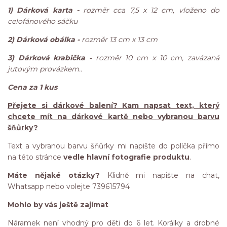
1) Dárková karta -
rozměr cca 7,5 x 12 cm, vloženo do
celofánového sáčku
2) Dárková obálka -
rozměr 13 cm x 13 cm
3) Dárková krabička -
rozměr 10 cm x 10 cm, zavázaná
jutovým provázkem..
Cena za 1 kus
Přejete si dárkové balení? Kam napsat text, který
chcete mít na dárkové kartě nebo vybranou barvu
šňůrky?
Text a vybranou barvu šňůrky mi napište do políčka přímo
na této stránce
vedle hlavní fotografie produktu
.
Máte nějaké otázky?
Klidně mi napište na chat,
Whatsapp nebo volejte 739615794
Mohlo by vás ještě zajímat
Náramek není vhodný pro děti do 6 let. Korálky a drobné