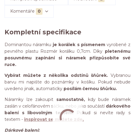
Komentáře
0
Kompletní specifikace
Dominantou náramku
je korálek s písmenem
vyrobené z
pevného plastu Rozměr korálku 0,7cm. Díky
pletenému
posuvnému zapínání si náramek přizpůsobíte své
ruce.
Vybírat můžete z několika odstínů šňůrek.
Vybranou
barvu mi napište do poznámky v košíku. Pokud nebude
uvedeno jinak, automaticky
posílám černou šňůrku.
Náramky lze zakoupit
samostatně,
kdy bude náramek
zaslán v celofánovém sáčku, nebo jako součástí
dárkového
balení s libovolným textem.
Pokud si nevíte rady s
textem -
inspirovat se můžete zde.
Dárkové balení: