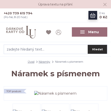
Úprava textu na přání.
+420 739 615 794
0
ks
0 Kč
(Po-Ne, 8-20 hod.)
Menu
Hledat
Úvod
Náramky
Náramek s písmenem
Náramek s písmenem
TOP produkt