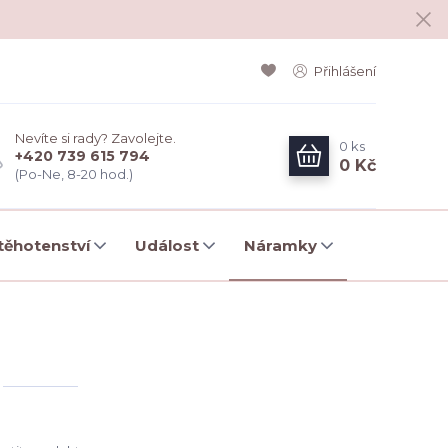
Přihlášení
Nevíte si rady? Zavolejte.
0
ks
+420 739 615 794
0 Kč
(Po-Ne, 8-20 hod.)
ěhotenství
Událost
Náramky