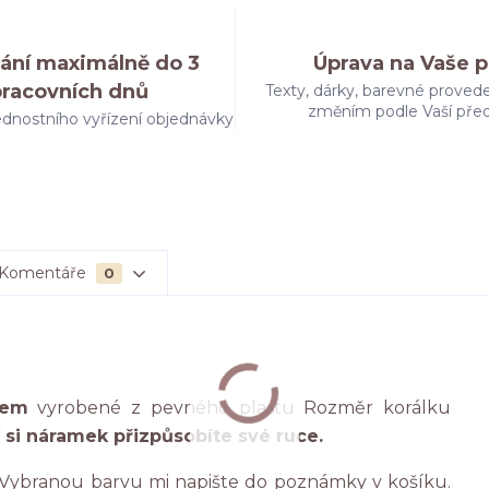
ání maximálně do 3
Úprava na Vaše p
pracovních dnů
Texty, dárky, barevné provede
změním podle Vaší pře
dnostního vyřízení objednávky
Komentáře
0
nem
vyrobené z pevného plastu Rozměr korálku
i náramek přizpůsobíte své ruce.
Vybranou barvu mi napište do poznámky v košíku.