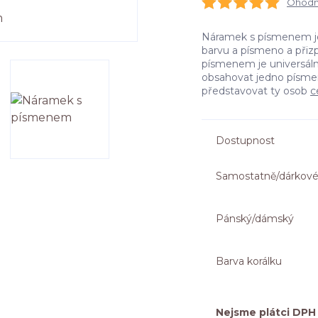
Ohodno
Náramek s písmenem je s
barvu a písmeno a přiz
písmenem je universál
obsahovat jedno písmeno
představovat ty osob
c
Dostupnost
Samostatně/dárkové
Pánský/dámský
Barva korálku
Nejsme plátci DPH