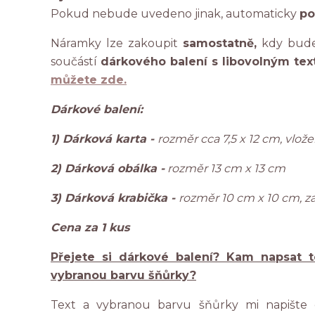
Pokud nebude uvedeno jinak, automaticky
po
Náramky lze zakoupit
samostatně,
kdy bude 
součástí
dárkového balení s libovolným tex
můžete zde.
Dárkové balení:
1) Dárková karta -
rozměr cca 7,5 x 12 cm, vlo
2) Dárková obálka -
rozměr 13 cm x 13 cm
3) Dárková krabička -
rozměr 10 cm x 10 cm, z
Cena za 1 kus
Přejete si dárkové balení? Kam napsat t
vybranou barvu šňůrky?
Text a vybranou barvu šňůrky mi napište