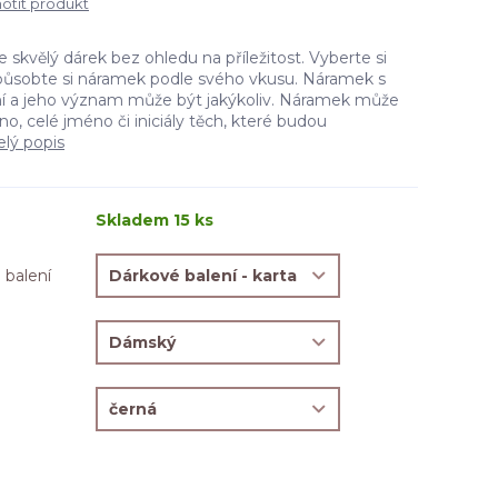
tit produkt
kvělý dárek bez ohledu na příležitost. Vyberte si
působte si náramek podle svého vkusu. Náramek s
ní a jeho význam může být jakýkoliv. Náramek může
, celé jméno či iniciály těch, které budou
elý popis
Skladem 15 ks
 balení