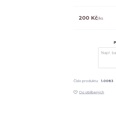
200 Kč
/
ks
P
Číslo produktu:
1.0083
Do oblíbených