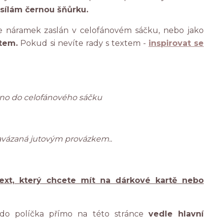
sílám černou šňůrku.
náramek zaslán v celofánovém sáčku, nebo jako
tem.
Pokud si nevíte rady s textem -
inspirovat se
ženo do celofánového sáčku
avázaná jutovým provázkem..
ext, který chcete mít na dárkové kartě nebo
 do políčka přímo na této stránce
vedle hlavní