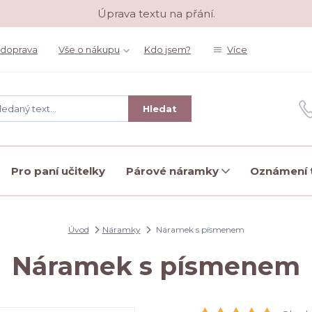
Úprava textu na přání.
 doprava
Vše o nákupu
Kdo jsem?
Více
Hledat
Pro paní učitelky
Párové náramky
Oznámení t
Úvod
Náramky
Náramek s písmenem
Náramek s písmenem