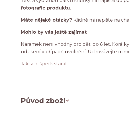
Text a vybranou barvu šňůrky mi napište do po
fotografie produktu
.
Máte nějaké otázky?
Klidně mi napište na ch
Mohlo by vás ještě zajímat
Náramek není vhodný pro děti do 6 let. Korál
udušení v případě uvolnění. Uchovávejte mim
Jak se o šperk starat.
Původ zboží