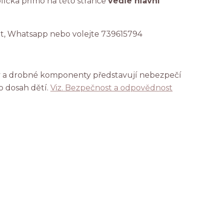
líčka přímo na této stránce
vedle hlavní
at, Whatsapp nebo volejte 739615794
ky a drobné komponenty představují nebezpečí
o dosah dětí.
Viz. Bezpečnost a odpovědnost