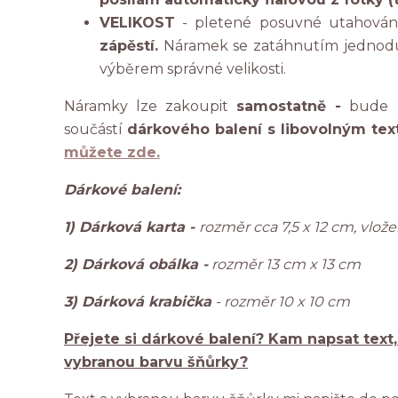
VELIKOST
- pletené posuvné utahování
zápěstí.
Náramek se zatáhnutím jednoduš
výběrem správné velikosti.
Náramky lze zakoupit
samostatně -
bude n
součástí
dárkového balení s libovolným tex
můžete zde.
Dárkové balení:
1) Dárková karta -
rozměr cca 7,5 x 12 cm, vlo
2) Dárková obálka -
rozměr 13 cm x 13 cm
3) Dárková krabička
- rozměr 10 x 10 cm
Přejete si dárkové balení? Kam napsat text
vybranou barvu šňůrky?