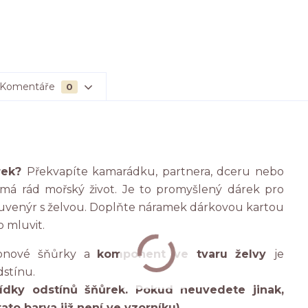
Komentáře
0
árek?
Překvapíte kamarádku, partnera, dceru nebo
 má rád mořský život. Je to promyšlený dárek pro
 suvenýr s želvou. Doplňte náramek dárkovou kartou
o mluvit.
lonové šňůrky a
komponent ve tvaru želvy
je
dstínu.
ídky odstínů šňůrek. Pokud neuvedete jinak,
ato barva již není ve vzorníku).