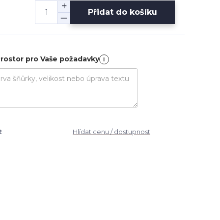
Přidat do košíku
rostor pro Vaše požadavky
i
2
Hlídat cenu / dostupnost