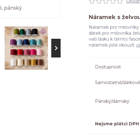
Ohodno
Náramek s želvou
Náramek pro milovníky 
dárek pro milovníka želv
vaši lásku k těmto fasc
náramek jistě okouzlí.
c
Dostupnost
Samostatně/dárkové
Pánský/dámský
Nejsme plátci DPH