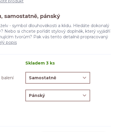
tit produkt
, samostatně, pánský
želv - symbol dlouhověkosti a klidu. Hledáte dokonalý
? Nebo si chcete pořídit stylový doplněk, který vyjádří
inujícím tvorům? Pak vás tento detailně propracovaný
elý popis
Skladem 3 ks
 balení