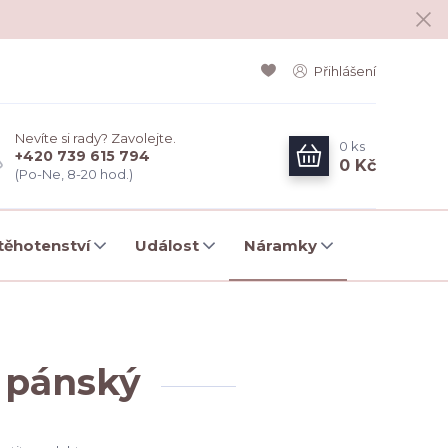
Přihlášení
Nevíte si rady? Zavolejte.
0
ks
+420 739 615 794
0 Kč
(Po-Ne, 8-20 hod.)
ěhotenství
Událost
Náramky
 pánský