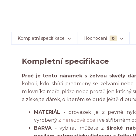
Kompletní specifikace
Hodnocení
0
Kompletní specifikace
Proč je tento náramek s želvou skvělý d
koholi, kdo sbírá předměny se želvami nebo
milovníka moře, pláže nebo prostě jen krásný
a získejte dárek, o kterém se bude ještě dlouh
MATERIÁL
- provázek je z pevné ny
vyrobený
z nerezové oceli
ve stříbrném o
BARVA
- vybírat můžete z
široké nab
posílám automaticky fialovou z fotky (t