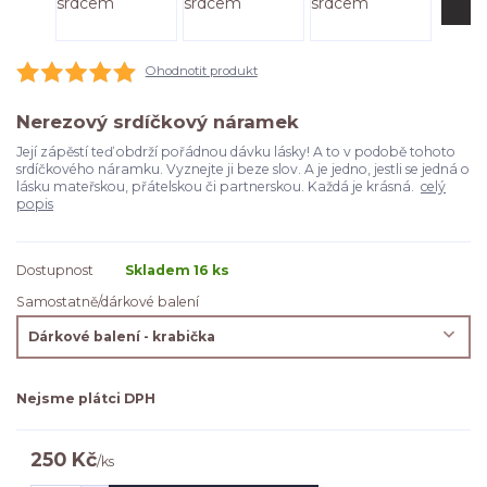
Ohodnotit produkt
Nerezový srdíčkový náramek
Její zápěstí teď obdrží pořádnou dávku lásky! A to v podobě tohoto
srdíčkového náramku. Vyznejte ji beze slov. A je jedno, jestli se jedná o
lásku mateřskou, přátelskou či partnerskou. Každá je krásná.
celý
popis
Dostupnost
Skladem 16 ks
Samostatně/dárkové balení
Nejsme plátci DPH
250 Kč
/
ks