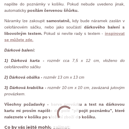
napište do poznámky v košíku. Pokud nebude uvedeno jinak,
automaticky
posílám červenou šňůrku.
Náramky lze zakoupit
samostatně,
kdy bude náramek zaslán v
celofánovém sáčku, nebo jako součástí
dárkového balení s
libovolným textem.
Pokud si nevíte rady s textem -
inspirovat
se můžete zde.
Dárkové balení:
1) Dárková karta -
rozměr cca 7,5 x 12 cm, vloženo do
celofánového sáčku
2) Dárková obálka -
rozměr 13 cm x 13 cm
3) Dárková krabička -
rozměr 10 cm x 10 cm, zavázaná jutovým
provázkem.
Všechny požadavky - barva provázku a text na dárkovou
kartu mi prosím napište do pole "připojit poznámku", které
naleznete v košíku po vložení zboží do košíku.
Co by vás ještě mohlo zajímat: