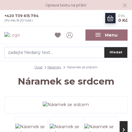
Úprava textu na přání.
+420 739 615 794
0
ks
0 Kč
(Po-Ne, 8-20 hod.)
Menu
Hledat
Úvod
Náramky
Náramek se srdcem
Náramek se srdcem