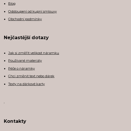
Blog
Odstoupení od kupní smlouvy
Obchodní podmínky
Nejčastější dotazy
Jak si změřit velikost náramku
Používané materiály
Péče o náramky
Chci změnit text nebo dárek
Texty na dárkové karty
,
Kontakty