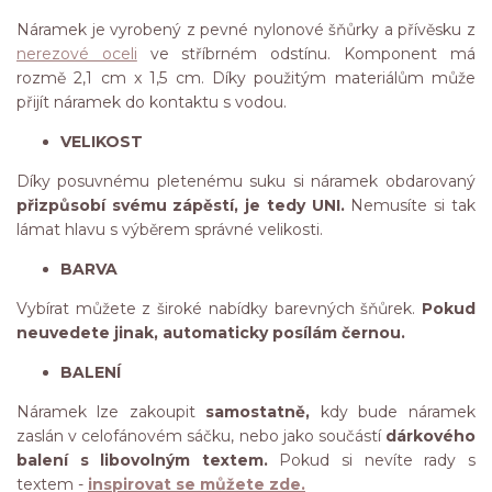
Náramek je vyrobený z pevné nylonové šňůrky a přívěsku z
nerezové oceli
ve stříbrném odstínu. Komponent má
rozmě 2,1 cm x 1,5 cm. Díky použitým materiálům může
přijít náramek do kontaktu s vodou.
VELIKOST
Díky posuvnému pletenému suku si náramek obdarovaný
přizpůsobí svému zápěstí, je tedy UNI.
Nemusíte si tak
lámat hlavu s výběrem správné velikosti.
BARVA
Vybírat můžete z široké nabídky barevných šňůrek.
Pokud
neuvedete jinak, automaticky posílám černou.
BALENÍ
Náramek lze zakoupit
samostatně,
kdy bude náramek
zaslán v celofánovém sáčku, nebo jako součástí
dárkového
balení s libovolným textem.
Pokud si nevíte rady s
textem -
inspirovat se můžete zde.