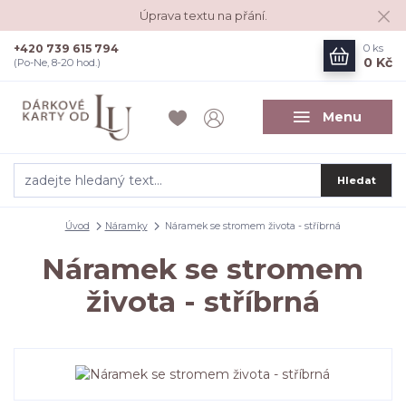
Úprava textu na přání.
+420 739 615 794
0
ks
0 Kč
(Po-Ne, 8-20 hod.)
Menu
Hledat
Úvod
Náramky
Náramek se stromem života - stříbrná
Náramek se stromem
života - stříbrná