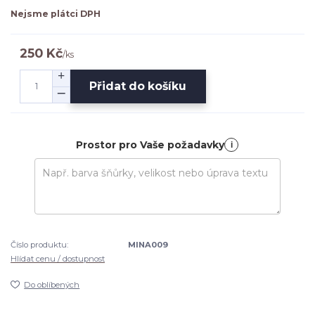
Nejsme plátci DPH
250 Kč
/
ks
Přidat do košíku
Prostor pro Vaše požadavky
i
Číslo produktu:
MINA009
Hlídat cenu / dostupnost
Do oblíbených