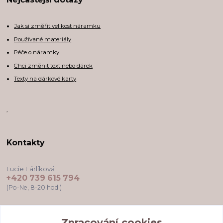
Jak si změřit velikost náramku
Používané materiály
Péče o náramky
Chci změnit text nebo dárek
Texty na dárkové karty
,
Kontakty
Lucie Fárlíková
+420 739 615 794
(Po-Ne, 8-20 hod.)
darkovekartyodlu@gmail.com
Zpracování cookies