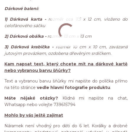
Dárkové balení:
1) Dárková karta -
rozměr cca 7,5 x 12 cm, vloženo do
celofánového sáčku
2) Dárková obálka -
rozměr 13 cm x 13 cm
3) Dárková krabička -
rozměr 10 cm x 10 cm, zavázaná
jutovým provázkem, ozdobena dřevěným srdíčkem.
Kam napsat text, který chcete mít na dárkové kartě
nebo vybranou barvu šňůrky?
Text a vybranou barvu šňůrky mi napište do políčka přímo
na této stránce
vedle hlavní fotografie produktu
.
Máte nějaké otázky?
Klidně mi napište na chat,
Whatsapp nebo volejte 739615794
Mohlo by vás ještě zajímat
Náramek není vhodný pro děti do 6 let. Korálky a drobné