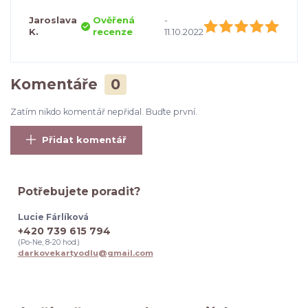
Jaroslava
Ověřená
-
K.
recenze
11.10.2022
Komentáře
0
Zatím nikdo komentář nepřidal. Buďte první.
Přidat komentář
Potřebujete poradit?
Lucie Fárlíková
+420 739 615 794
(Po-Ne, 8-20 hod.)
darkovekartyodlu@gmail.com