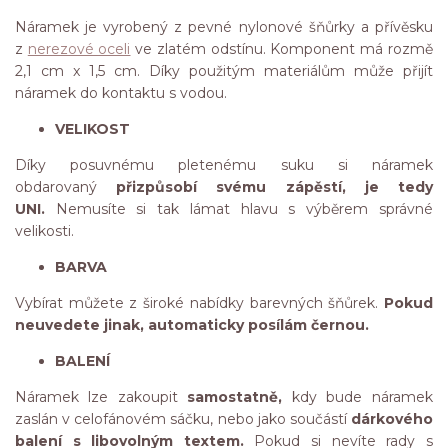
Náramek je vyrobený z pevné nylonové šňůrky a přívěsku
z
nerezové oceli
ve zlatém odstínu. Komponent má rozmě
2,1 cm x 1,5 cm. Díky použitým materiálům může přijít
náramek do kontaktu s vodou.
VELIKOST
Díky posuvnému pletenému suku si náramek
obdarovaný
přizpůsobí svému zápěstí, je tedy
UNI.
Nemusíte si tak lámat hlavu s výběrem správné
velikosti.
BARVA
Vybírat můžete z široké nabídky barevných šňůrek.
Pokud
neuvedete jinak, automaticky posílám černou.
BALENÍ
Náramek lze zakoupit
samostatně,
kdy bude náramek
zaslán v celofánovém sáčku, nebo jako součástí
dárkového
balení s libovolným textem.
Pokud si nevíte rady s