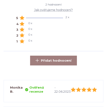
2 hodnocení
Jak ověřujeme hodnocení?
2 x
5
0 x
4
0 x
3
0 x
2
0 x
1
Přidat hodnocení
Monika
Ověřená
-
B.
recenze
22.06.2023