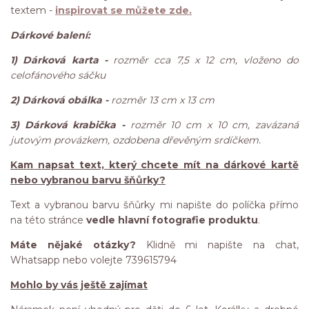
textem -
inspirovat se můžete zde.
Dárkové balení:
1) Dárková karta -
rozměr cca 7,5 x 12 cm, vloženo do
celofánového sáčku
2) Dárková obálka -
rozměr 13 cm x 13 cm
3) Dárková krabička -
rozměr 10 cm x 10 cm, zavázaná
jutovým provázkem, ozdobena dřevěným srdíčkem.
Kam napsat text, který chcete mít na dárkové kartě
nebo vybranou barvu šňůrky?
Text a vybranou barvu šňůrky mi napište do políčka přímo
na této stránce
vedle hlavní fotografie produktu
.
Máte nějaké otázky?
Klidně mi napište na chat,
Whatsapp nebo volejte 739615794
Mohlo by vás ještě zajímat