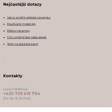
Nejčastější dotazy
Jak si změřit velikost náramku
Používané materiály
Péče o náramky
Chci změnit text nebo dárek
Texty na dárkové karty
,
Kontakty
Lucie Fárlíková
+420 739 615 794
(Po-Ne, 8-20 hod.)
darkovekartyodlu@gmail.com