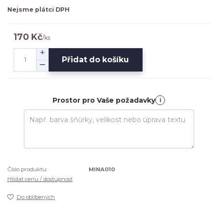
Nejsme plátci DPH
170 Kč
/
ks
Přidat do košíku
Prostor pro Vaše požadavky
i
Číslo produktu:
MINA010
Hlídat cenu / dostupnost
Do oblíbených