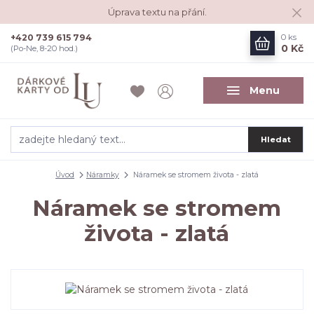
Úprava textu na přání.
+420 739 615 794
0
ks
0 Kč
(Po-Ne, 8-20 hod.)
Menu
Hledat
Úvod
Náramky
Náramek se stromem života - zlatá
Náramek se stromem
života - zlatá