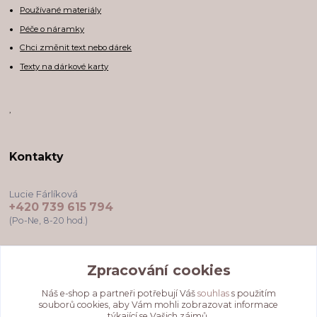
Používané materiály
Péče o náramky
Chci změnit text nebo dárek
Texty na dárkové karty
,
Kontakty
Lucie Fárlíková
+420 739 615 794
(Po-Ne, 8-20 hod.)
darkovekartyodlu@gmail.com
Zpracování cookies
Náš e-shop a partneři potřebují Váš
souhlas
s použitím
souborů cookies, aby Vám mohli zobrazovat informace
týkající se Vašich zájmů.