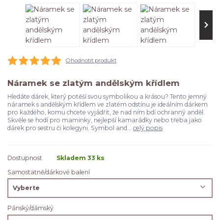
Ohodnotit produkt
Náramek se zlatým andělským křídlem
Hledáte dárek, který potěší svou symbolikou a krásou? Tento jemný
náramek s andělským křídlem ve zlatém odstínu je ideálním dárkem
pro každého, komu chcete vyjádřit, že nad ním bdí ochranný anděl.
Skvěle se hodí pro maminky, nejlepší kamarádky nebo třeba jako
dárek pro sestru či kolegyni. Symbol and...
celý popis
Dostupnost
Skladem 33 ks
Samostatně/dárkové balení
Pánský/dámský