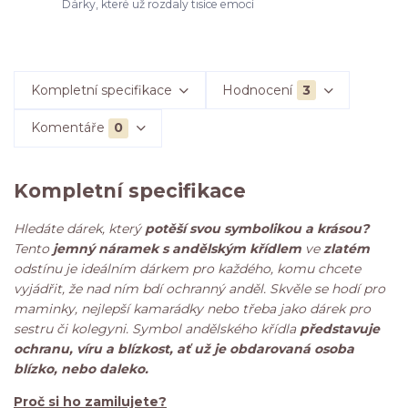
Dárky, které už rozdaly tisíce emocí
Kompletní specifikace
Hodnocení
3
Komentáře
0
Kompletní specifikace
Hledáte dárek, který
potěší svou symbolikou a krásou?
Tento
jemný náramek s andělským křídlem
ve
zlatém
odstínu je ideálním dárkem pro každého, komu chcete
vyjádřit, že nad ním bdí ochranný anděl. Skvěle se hodí pro
maminky, nejlepší kamarádky nebo třeba jako dárek pro
sestru či kolegyni. Symbol andělského křídla
představuje
ochranu, víru a blízkost, ať už je obdarovaná osoba
blízko, nebo daleko.
Proč si ho zamilujete?