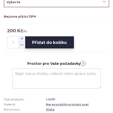
Nejsme plátci DPH
200 Kč
/
ks
Přidat do košíku
Prostor pro Vaše požadavky
i
Číslo produktu:
1.0291
Materiál:
Nerezová/chirurgická ocel
Barva kovu:
Zlatá