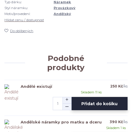
Typ dárku:
Náramek
Styl náramku:
Provázkový
Motiv/provedení:
Andělský
Hlídat cenu / dostupnost
Do oblíbených
Podobné
produkty
Andělé existují
250 Kč
/
ks
Skladem 11 ks
Přidat do košíku
Andělské náramky pro matku a dceru
390 Kč
/
ks
Skladem 1 ks