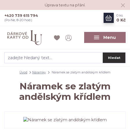
Úprava textu na přání.
+420 739 615 794
0
ks
0 Kč
(Po-Ne, 8-20 hod.)
Menu
Hledat
Úvod
Náramky
Náramek se zlatým andělským křídlem
Náramek se zlatým
andělským křídlem