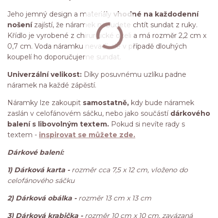
Jeho jemný design a materiály
vhodné na každodenní
nošení
zajístí, že náramek nebudete chtít sundat z ruky.
Křídlo je vyrobené z chirurgické oceli a má rozměr 2,2 cm x
0,7 cm. Voda náramku nevadí, ale v případě dlouhých
koupelí ho doporučujeme sundat.
Univerzální velikost:
Díky posuvnému uzlíku padne
náramek na každé zápěstí.
Náramky lze zakoupit
samostatně,
kdy bude náramek
zaslán v celofánovém sáčku, nebo jako součástí
dárkového
balení s libovolným textem.
Pokud si nevíte rady s
textem -
inspirovat se můžete zde.
Dárkové balení:
1) Dárková karta -
rozměr cca 7,5 x 12 cm, vloženo do
celofánového sáčku
2) Dárková obálka -
rozměr 13 cm x 13 cm
3) Dárková krabička -
rozměr 10 cm x 10 cm, zavázaná