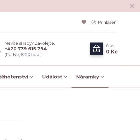
Přihlášení
Nevíte si rady? Zavolejte.
0
ks
+420 739 615 794
0 Kč
(Po-Ne, 8-20 hod.)
ěhotenství
Událost
Náramky