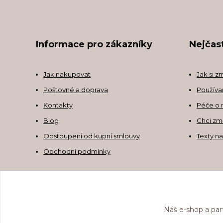
Informace pro zákazníky
Nejčast
Jak nakupovat
Jak si z
Poštovné a doprava
Používa
Kontakty
Péče o 
Blog
Chci zm
Odstoupení od kupní smlouvy
Texty n
Obchodní podmínky
Náš e-shop a par