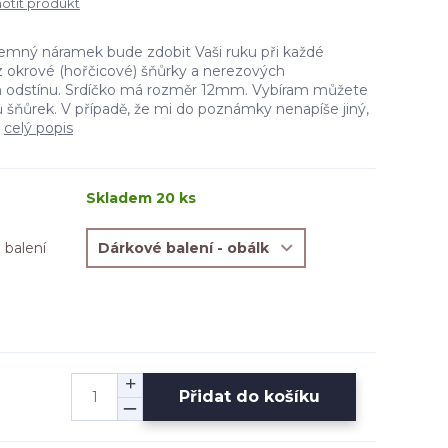
tit produkt
jemný náramek bude zdobit Vaši ruku při každé
n z okrové (hořčicové) šňůrky a nerezových
 odstínu. Srdíčko má rozměr 12mm. Vybíram můžete
ů šňůrek. V případě, že mi do poznámky nenapíše jiný,
.
celý popis
Skladem 20 ks
 balení
Přidat do košíku