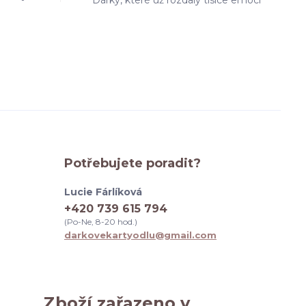
Dárky, které už rozdaly tisíce emocí
Potřebujete poradit?
Lucie Fárlíková
+420 739 615 794
(Po-Ne, 8-20 hod.)
darkovekartyodlu@gmail.com
Zboží zařazeno v