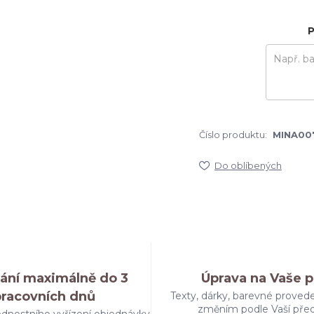
P
Číslo produktu:
MINA00
Do oblíbených
ání maximálně do 3
Úprava na Vaše p
pracovních dnů
Texty, dárky, barevné provede
změním podle Vaší pře