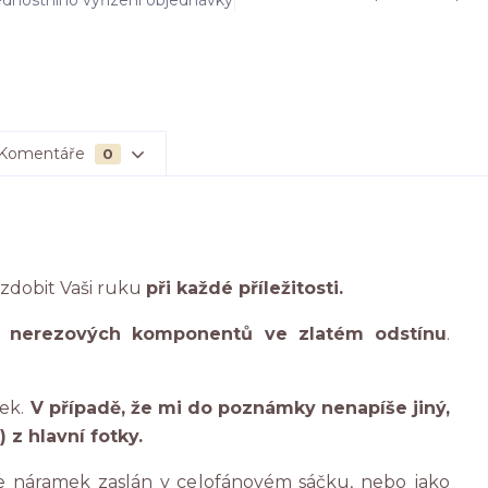
dnostního vyřízení objednávky
Komentáře
0
dobit Vaši ruku
při každé příležitosti.
a
nerezových komponentů ve zlatém odstínu
.
ek.
V případě, že mi do poznámky nenapíše jiný,
 z hlavní fotky.
 náramek zaslán v celofánovém sáčku, nebo jako