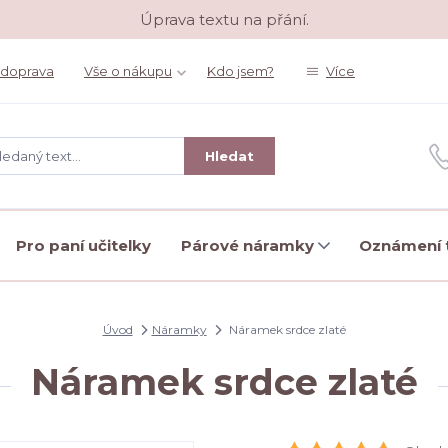
Úprava textu na přání.
 doprava
Vše o nákupu
Kdo jsem?
Více
Hledat
Pro paní učitelky
Párové náramky
Oznámení t
Úvod
Náramky
Náramek srdce zlaté
Náramek srdce zlaté