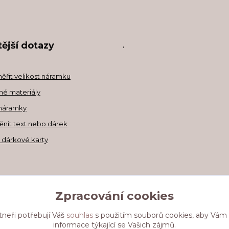
ější dotazy
,
měřit velikost náramku
né materiály
náramky
ěnit text nebo dárek
a dárkové karty
Zpracování cookies
tneři potřebují Váš
souhlas
s použitím souborů cookies, aby Vám
informace týkající se Vašich zájmů.