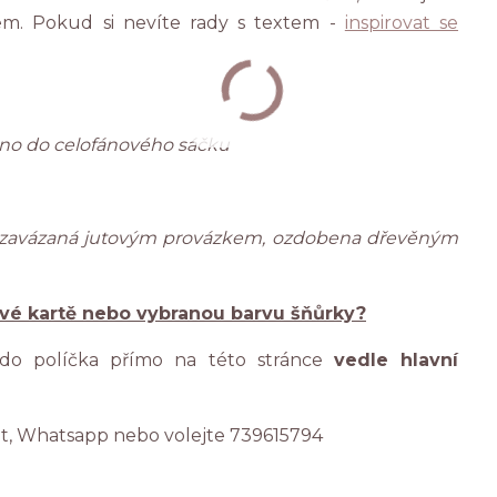
tem. Pokud si nevíte rady s textem -
inspirovat se
ženo do celofánového sáčku
 zavázaná jutovým provázkem, ozdobena dřevěným
ové kartě nebo vybranou barvu šňůrky?
 do políčka přímo na této stránce
vedle hlavní
at, Whatsapp nebo volejte 739615794