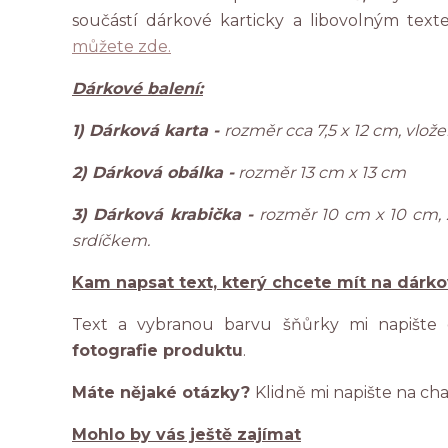
součástí dárkové karticky a libovolným tex
můžete zde.
Dárkové balení:
1) Dárková karta -
rozměr cca 7,5 x 12 cm, vlo
2) Dárková obálka -
rozměr 13 cm x 13 cm
3) Dárková krabička -
rozměr 10 cm x 10 cm,
srdíčkem.
Kam napsat text, který chcete mít na dárk
Text a vybranou barvu šňůrky mi napište
fotografie produktu
.
Máte nějaké otázky?
Klidně mi napište na ch
Mohlo by vás ještě zajímat