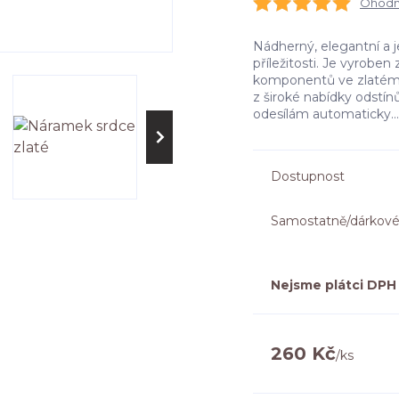
Ohodno
Nádherný, elegantní a 
příležitosti. Je vyrobe
komponentů ve zlatém
z široké nabídky odstín
odesílám automaticky..
Dostupnost
Samostatně/dárkové
Nejsme plátci DPH
260 Kč
/
ks