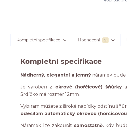
Možnost pře
Kompletní specifikace
Hodnocení
5
Kompletní specifikace
Nádherný, elegantní a jemný
náramek bude z
Je vyroben z
okrové (hořčicové) šňůrky
Srdíčko má rozměr 12mm.
Vybíram můžete z široké nabídky odstínů šňůr
odesílám automaticky okrovou (hořčicovou)
Náramek lze zakoupit
samostatně,
kdy bude