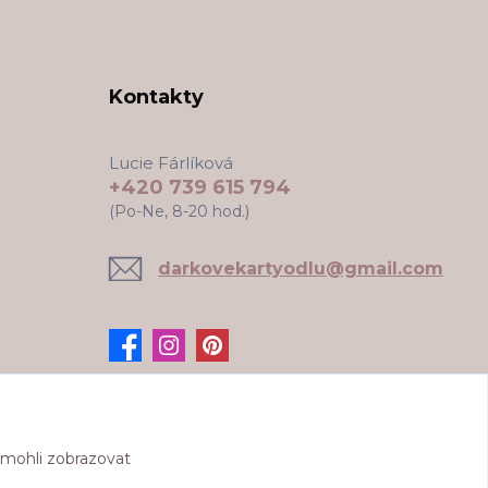
Kontakty
Lucie Fárlíková
+420 739 615 794
(Po-Ne, 8-20 hod.)
darkovekartyodlu@gmail.com
 mohli zobrazovat