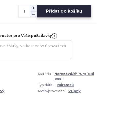
Přidat do košíku
rostor pro Vaše požadavky
i
Materiál:
Nerezová/chirurgická
ocel
Typ dárku:
Náramek
vý
Motiv/provedení:
Vtipný