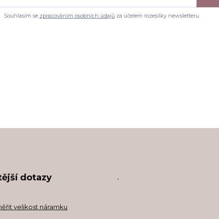
Souhlasím se
zpracováním osobních údajů
za účelem rozesílky newsletteru.
ější dotazy
,
měřit velikost náramku