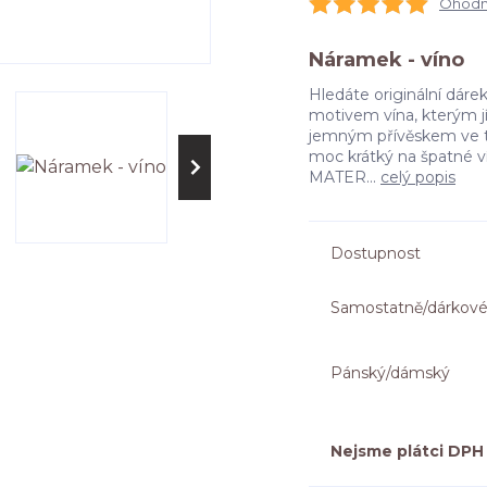
Ohodno
Náramek - víno
Hledáte originální dár
motivem vína, kterým jí
jemným přívěskem ve tva
moc krátký na špatné ví
MATER...
celý popis
Dostupnost
Samostatně/dárkové
Pánský/dámský
Nejsme plátci DPH