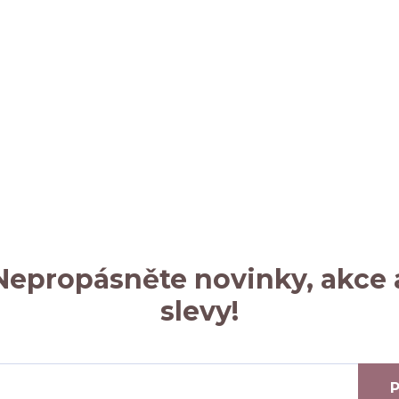
Nepropásněte novinky, akce 
slevy!
P