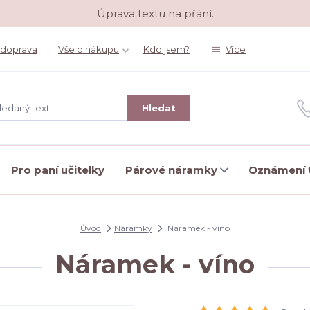
Úprava textu na přání.
 doprava
Vše o nákupu
Kdo jsem?
Více
Hledat
Pro paní učitelky
Párové náramky
Oznámení t
Úvod
Náramky
Náramek - víno
Náramek - víno