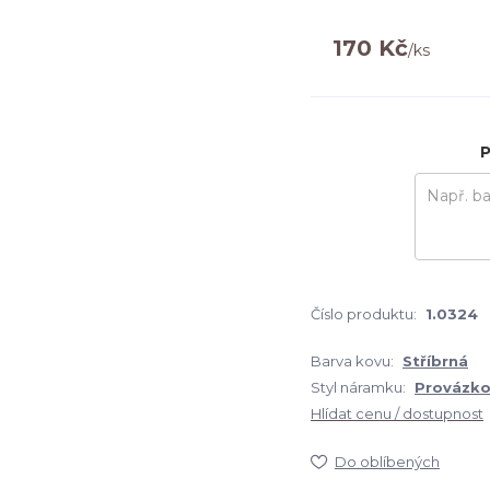
170 Kč
/
ks
P
Číslo produktu:
1.0324
Barva kovu:
Stříbrná
Styl náramku:
Provázko
Hlídat cenu / dostupnost
Do oblíbených