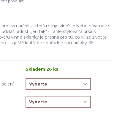
tit produkt
ek pro kamarádku, která miluje víno? 🍷Nebo náramek s
 uděláš radost „jen tak“? Tahle stylová šňůrka s
ru vinné sklenky je přesně pro tu, co ví, že život je
no – a ještě kratší bez pořádné kamarádky. 💛
Skladem 26 ks
 balení