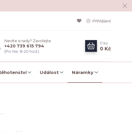
Přihlášení
Nevíte si rady? Zavolejte.
0
ks
+420 739 615 794
0 Kč
(Po-Ne, 8-20 hod.)
ěhotenství
Událost
Náramky