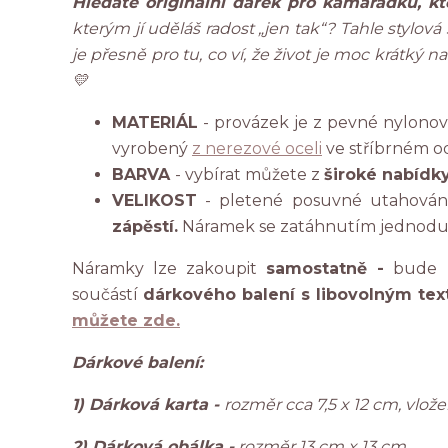
Hledáte originální dárek pro kamarádku, kt
kterým jí uděláš radost „jen tak“? Tahle stylo
je přesně pro tu, co ví, že život je moc krátký 
💛
MATERIÁL
- provázek je z pevné nylono
vyrobený
z nerezové oceli
ve stříbrném o
BARVA
- vybírat můžete z
široké nabídk
VELIKOST
- pletené posuvné utahování
zápěstí.
Náramek se zatáhnutím jednodu
Náramky lze zakoupit
samostatně -
bude n
součástí
dárkového balení s libovolným tex
můžete zde.
Dárkové balení:
1) Dárková karta -
rozměr cca 7,5 x 12 cm, vlo
2) Dárková obálka -
rozměr 13 cm x 13 cm