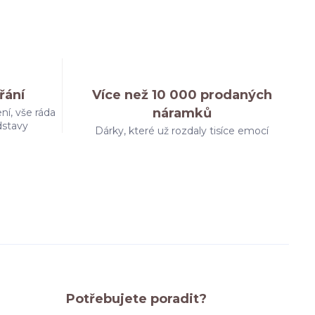
řání
Více než 10 000 prodaných
náramků
ní, vše ráda
dstavy
Dárky, které už rozdaly tisíce emocí
Potřebujete poradit?