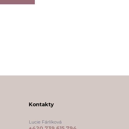
Kontakty
Lucie Fárlíková
+420 739 615 794