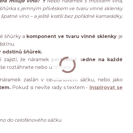
erá miluje víno?
🍷Nebo náramek s motivem vína,
vá šňůrka s jemným přívěskem ve tvaru vinné sklenky
na špatné víno – a ještě kratší bez pořádné kamarádky.
vé šňůrky a
komponent ve tvaru vinné sklenky
je
dstínu.
y odstínů šňůrek.
 zajistí, že náramek
perfektně sedne na každé
še roztáhnete nebo utáhnete.
áramek zaslán v celofánovém sáčku, nebo jako
tem.
Pokud si nevíte rady s textem -
inspirovat se
ženo do celofánového sáčku