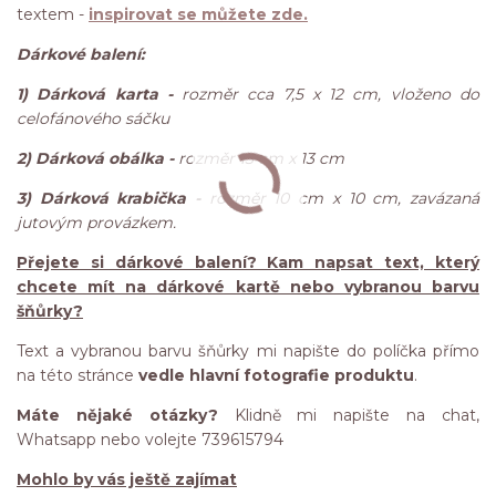
textem -
inspirovat se můžete zde.
Dárkové balení:
1) Dárková karta -
rozměr cca 7,5 x 12 cm, vloženo do
celofánového sáčku
2) Dárková obálka -
rozměr 13 cm x 13 cm
3) Dárková krabička -
rozměr 10 cm x 10 cm, zavázaná
jutovým provázkem.
Přejete si dárkové balení? Kam napsat text, který
chcete mít na dárkové kartě nebo vybranou barvu
šňůrky?
Text a vybranou barvu šňůrky mi napište do políčka přímo
na této stránce
vedle hlavní fotografie produktu
.
Máte nějaké otázky?
Klidně mi napište na chat,
Whatsapp nebo volejte 739615794
Mohlo by vás ještě zajímat