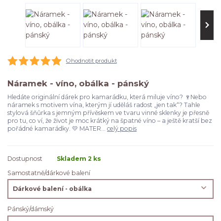
Ohodnotit produkt
Náramek - víno, obálka - pánský
Hledáte originální dárek pro kamarádku, která miluje víno? 🍷Nebo
náramek s motivem vína, kterým jí uděláš radost „jen tak“? Tahle
stylová šňůrka s jemným přívěskem ve tvaru vinné sklenky je přesně
pro tu, co ví, že život je moc krátký na špatné víno – a ještě kratší bez
pořádné kamarádky. 💛 MATER...
celý popis
Dostupnost
Skladem 2 ks
Samostatně/dárkové balení
Pánský/dámský