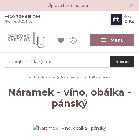
Úprava textu na přání.
+420 739 615 794
0
ks
0 Kč
(Po-Ne, 8-20 hod.)
Menu
Hledat
Úvod
Náramky
Náramek - víno, obálka - pánský
Náramek - víno, obálka -
pánský