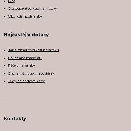
Blog
Odstoupení od kupní smlouvy
Obchodní podmínky
Nejčastější dotazy
Jak si změřit velikost náramku
Používané materiály
Péče o náramky
Chci změnit text nebo dárek
Texty na dárkové karty
,
Kontakty