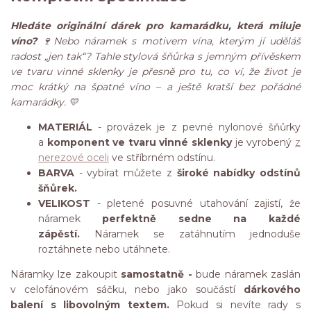
Hledáte originální dárek pro kamarádku, která miluje
víno?
🍷Nebo náramek s motivem vína, kterým jí uděláš
radost „jen tak“? Tahle stylová šňůrka s jemným přívěskem
ve tvaru vinné sklenky je přesně pro tu, co ví, že život je
moc krátký na špatné víno – a ještě kratší bez pořádné
kamarádky. 💛
MATERIÁL
- provázek je z pevné nylonové šňůrky
a
komponent ve tvaru vinné sklenky
je vyrobený
z
nerezové oceli
ve stříbrném odstínu.
BARVA
- vybírat můžete z
široké nabídky odstínů
šňůrek.
VELIKOST
- pletené posuvné utahování zajistí, že
náramek
perfektně sedne na každé
zápěstí.
Náramek se zatáhnutím jednoduše
roztáhnete nebo utáhnete.
Náramky lze zakoupit
samostatně -
bude náramek zaslán
v celofánovém sáčku, nebo jako součástí
dárkového
balení s libovolným textem.
Pokud si nevíte rady s