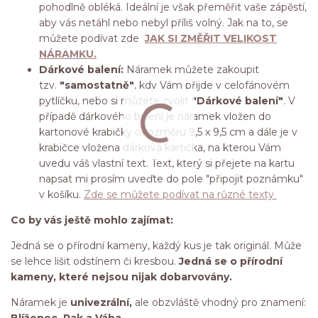
pohodlně obléká. Ideální je však přeměřit vaše zápěstí,
aby vás netáhl nebo nebyl příliš volný. Jak na to, se
můžete podívat zde
JAK SI ZMĚŘIT VELIKOST
NÁRAMKU.
Dárkové balení:
Náramek můžete zakoupit
tzv.
"samostatně"
, kdy Vám přijde v celofánovém
pytlíčku, nebo si můžete zvolit
"Dárkové balení"
. V
případě dárkového balení je náramek vložen do
kartonové krabičky o rozměru 9,5 x 9,5 cm a dále je v
krabičce vložena dárková kartička, na kterou Vám
uvedu váš vlastní text. Text, který si přejete na kartu
napsat mi prosím uveďte do pole "připojit poznámku"
v košíku.
Zde se můžete podívat na různé texty
Co by vás ještě mohlo zajímat:
Jedná se o přírodní kameny, každý kus je tak originál. Může
se lehce lišit odstínem či kresbou.
Jedná se o přírodní
kameny, které nejsou nijak dobarvovány.
Náramek je
univezrální,
ale obzvláště vhodný pro znamení:
Blíženec, Rak a Váha