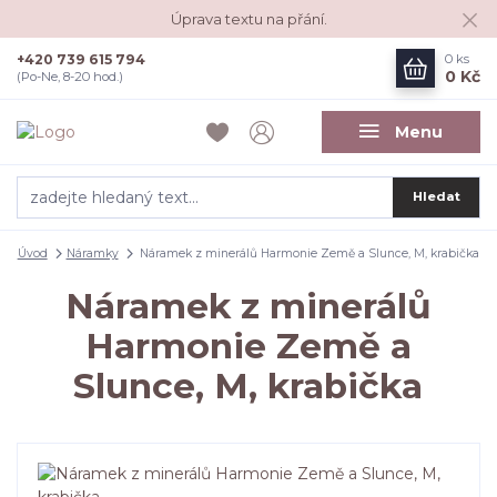
Úprava textu na přání.
+420 739 615 794
0
ks
0 Kč
(Po-Ne, 8-20 hod.)
Menu
Hledat
Úvod
Náramky
Náramek z minerálů Harmonie Země a Slunce, M, krabička
Náramek z minerálů
Harmonie Země a
Slunce, M, krabička