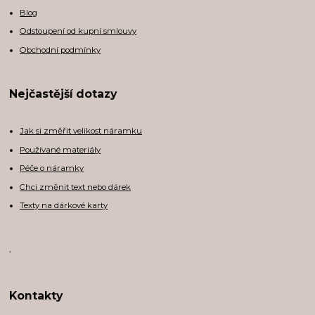
Blog
Odstoupení od kupní smlouvy
Obchodní podmínky
Nejčastější dotazy
Jak si změřit velikost náramku
Používané materiály
Péče o náramky
Chci změnit text nebo dárek
Texty na dárkové karty
,
Kontakty