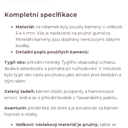
Kompletní specifikace
Materiál:
na náramek byly použity kameny o velikosti
6 a 4 mm. Vše je navlečené na pružné gumičce.
Minerální kameny jsou doplněny nerezovými zlatými
korálky.
Detailní popis použitých kamenů:
Tygří oko:
přírodní minerály Tygřího oka
posilují ochranu,
dodává sebedůvěru a pomáhá při rozhodování. V minulosti
bylo tygří oko často používáno jako amulet proti kletbám a
zlým silám.
Zelený Jadeit:
kámen štěstí, prosperity a hramonizace
emocí. Jedná se o přírodní korálek z Taiwanského jadeitu.
Avanturín:
přináší klid, tiší stres a je považován za kámen
hojnosti a vitality.
Velikost: návlekový materiál je pružný,
takže se