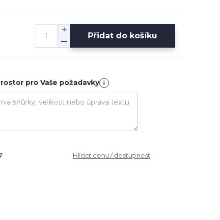
Přidat do košíku
rostor pro Vaše požadavky
i
7
Hlídat cenu / dostupnost