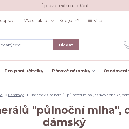
Úprava textu na přání.
 doprava
Vše o nákupu
Kdo jsem?
Více
Hledat
Pro paní učitelky
Párové náramky
Oznámení t
od
Náramky
Náramek z minerálů "půlnoční mlha", dárková obálka, dá
rálů "půlnoční mlha", 
dámský