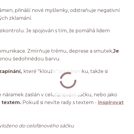
kámen, přináší nové myšlenky, odstraňuje negativní
rých zklamání.
ekontrolu. Je spojován s tím, že pomáhá lidem
omunikace. Zmírňuje trému, deprese a smutek,
Je
ozenou šedohnědou barvu.
zapínání,
které "klouže" po náramku, takže si
náramek zaslán v celofánovém sáčku, nebo jako
 textem.
Pokud si nevíte rady s textem -
inspirovat
, vloženo do celofánového sáčku