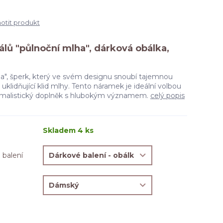
tit produkt
lů "půlnoční mlha", dárková obálka,
", šperk, který ve svém designu snoubí tajemnou
uklidňující klid mlhy. Tento náramek je ideální volbou
minimalistický doplněk s hlubokým významem.
celý popis
Skladem 4 ks
 balení