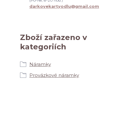
(Po-Ne, 8-20 hod.)
darkovekartyodlu@gmail.com
Zboží zařazeno v
kategoriích
Náramky
Provázkové náramky