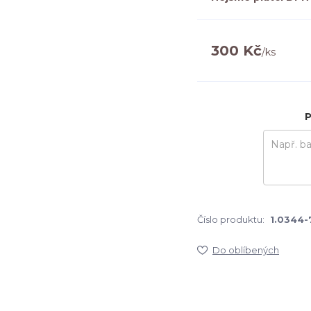
300 Kč
/
ks
P
Číslo produktu:
1.0344-
Do oblíbených