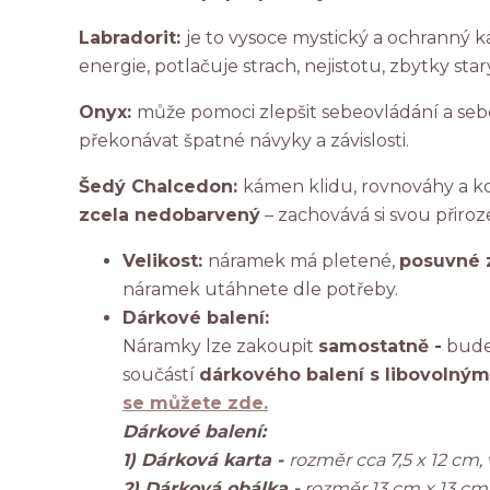
Labradorit:
je to vysoce mystický a ochranný 
energie, potlačuje strach, nejistotu, zbytky sta
Onyx:
může pomoci zlepšit sebeovládání a seb
překonávat špatné návyky a závislosti.
Šedý Chalcedon:
kámen klidu, rovnováhy a k
zcela nedobarvený
– zachovává si svou přir
Velikost:
náramek má pletené,
posuvné 
náramek utáhnete dle potřeby.
Dárkové balení:
Náramky lze zakoupit
samostatně -
bude 
součástí
dárkového balení s libovolným
se můžete zde.
Dárkové balení:
1) Dárková karta -
rozměr cca 7,5 x 12 cm
2) Dárková obálka -
rozměr 13 cm x 13 cm