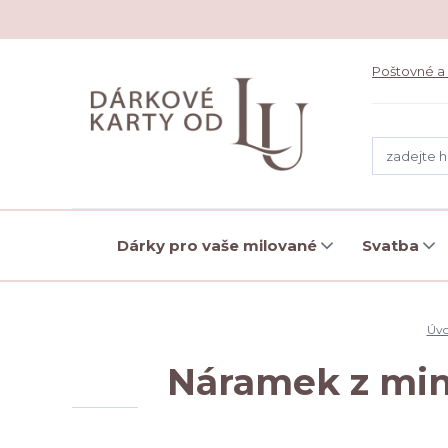
Poštovné a
Dárky pro vaše milované
Svatba
Úv
Náramek z mine