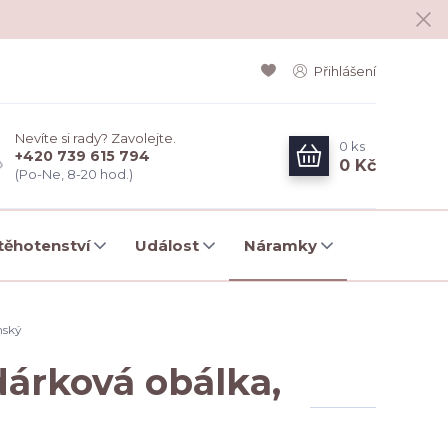
Přihlášení
Nevíte si rady? Zavolejte.
0
ks
+420 739 615 794
0 Kč
(Po-Ne, 8-20 hod.)
ěhotenství
Událost
Náramky
mský
dárková obálka,