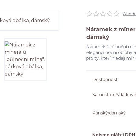
Ohodno
Náramek z minerá
dámský
Náramek "Půlnoční mlha
eleganci noční oblohy a 
pro ty, kteří hledají 
Dostupnost
Samostatně/dárkové
Pánský/dámský
Nejsme plátci DPH