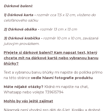
Dárkové balení:
1) Dárková karta -
rozměr cca 7,5 x 12 cm, vloženo do
celofánového sáčku
2) Dárková obálka -
rozměr 13 cm x 13 cm
3) Dárková krabička -
rozměr 10 cm x 10 cm, zavázaná
jutovým provázkem.
Přejete si dárkové balení? Kam napsat text, který
chcete mít na dárkové kartě nebo vybranou barvu
šňůrky?
Text a vybranou barvu šňůrky mi napište do políčka přímo
na této stránce
vedle hlavní fotografie produktu
.
Máte nějaké otázky?
Klidně mi napište na chat,
Whatsapp nebo volejte 739615794
Mohlo by vás ještě zajímat
Náramek není vhodný pro děti do 6 let. Korálky a drobné