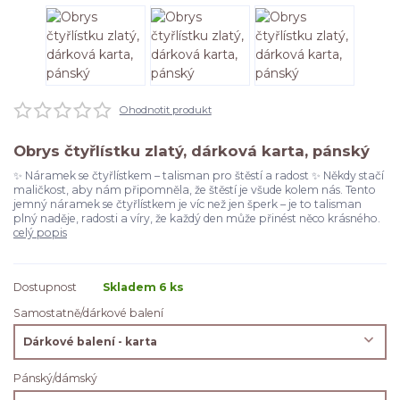
Ohodnotit produkt
Obrys čtyřlístku zlatý, dárková karta, pánský
✨ Náramek se čtyřlístkem – talisman pro štěstí a radost ✨ Někdy stačí
maličkost, aby nám připomněla, že štěstí je všude kolem nás. Tento
jemný náramek se čtyřlístkem je víc než jen šperk – je to talisman
plný naděje, radosti a víry, že každý den může přinést něco krásného.
celý popis
Dostupnost
Skladem 6 ks
Samostatně/dárkové balení
Pánský/dámský