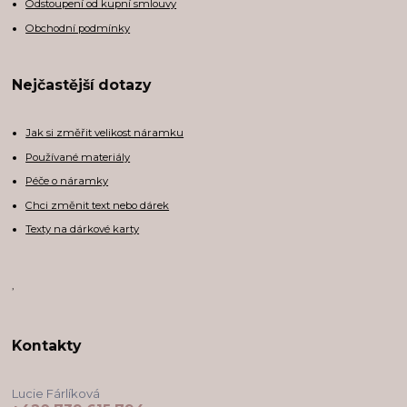
Odstoupení od kupní smlouvy
Obchodní podmínky
Nejčastější dotazy
Jak si změřit velikost náramku
Používané materiály
Péče o náramky
Chci změnit text nebo dárek
Texty na dárkové karty
,
Kontakty
Lucie Fárlíková