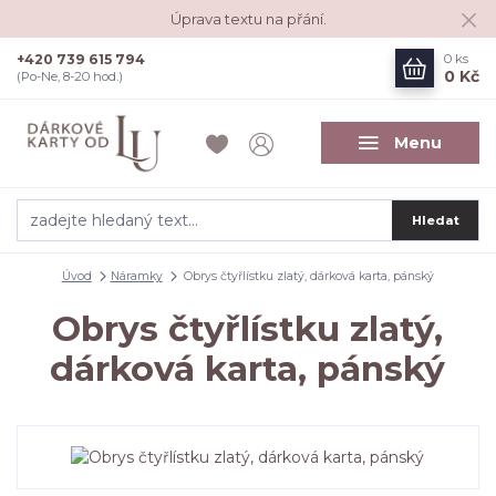
Úprava textu na přání.
+420 739 615 794
0
ks
0 Kč
(Po-Ne, 8-20 hod.)
Menu
Hledat
Úvod
Náramky
Obrys čtyřlístku zlatý, dárková karta, pánský
Obrys čtyřlístku zlatý,
dárková karta, pánský