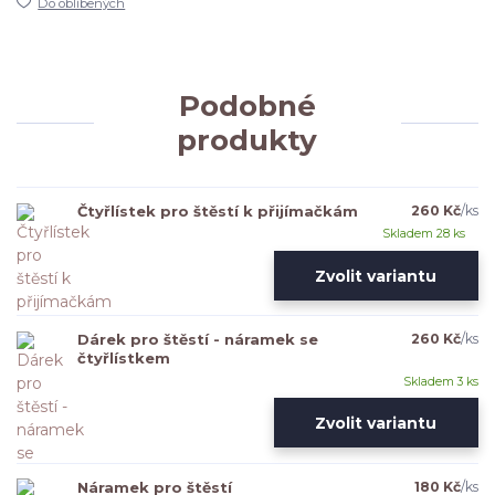
Do oblíbených
Podobné
produkty
Čtyřlístek pro štěstí k přijímačkám
260 Kč
/
ks
Skladem 28 ks
Zvolit variantu
Dárek pro štěstí - náramek se
260 Kč
/
ks
čtyřlístkem
Skladem 3 ks
Zvolit variantu
Náramek pro štěstí
180 Kč
/
ks