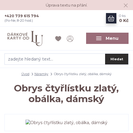
Úprava textu na přání.
+420 739 615 794
0
ks
0 Kč
(Po-Ne, 8-20 hod.)
Menu
Hledat
Úvod
Náramky
Obrys čtyřlístku zlatý, obálka, dámský
Obrys čtyřlístku zlatý,
obálka, dámský