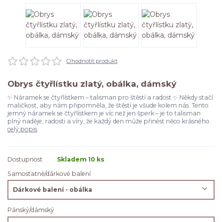
Ohodnotit produkt
Obrys čtyřlístku zlatý, obálka, dámský
✨ Náramek se čtyřlístkem – talisman pro štěstí a radost ✨ Někdy stačí
maličkost, aby nám připomněla, že štěstí je všude kolem nás. Tento
jemný náramek se čtyřlístkem je víc než jen šperk – je to talisman
plný naděje, radosti a víry, že každý den může přinést něco krásného.
celý popis
Dostupnost
Skladem 10 ks
Samostatně/dárkové balení
Pánský/dámský