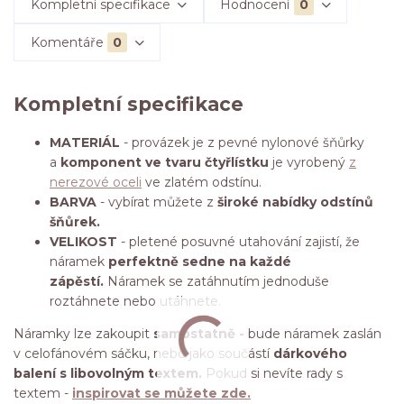
Kompletní specifikace
Hodnocení
0
Komentáře
0
Kompletní specifikace
MATERIÁL
- provázek je z pevné nylonové šňůrky
a
komponent ve tvaru čtyřlístku
je vyrobený
z
nerezové oceli
ve zlatém odstínu.
BARVA
- vybírat můžete z
široké nabídky odstínů
šňůrek.
VELIKOST
- pletené posuvné utahování zajistí, že
náramek
perfektně sedne na každé
zápěstí.
Náramek se zatáhnutím jednoduše
roztáhnete nebo utáhnete.
Náramky lze zakoupit
samostatně -
bude náramek zaslán
v celofánovém sáčku, nebo jako součástí
dárkového
balení s libovolným textem.
Pokud si nevíte rady s
textem -
inspirovat se můžete zde.