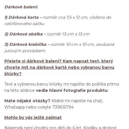
Dárkové balení:
1) Dárková karta -
rozměr cca 7,5 x 12 cm, vloženo do
celofánového sáčku
2) Dárková obálka -
rozměr 13 cm x 13 cm
3) Dárková krabička -
rozměr 10 cm x 10 cm, zavázaná
jutovým provázkem.
Přejete si dárkové balení? Kam napsat text, který
chcete mít na dárkové kartě nebo vybranou barvu
šňůrky?
Text a vybranou barvu šňůrky mi napište do políčka přímo
na této stránce
vedle hlavní fotografie produktu
.
Máte nějaké otázky?
Klidně mi napište na chat,
Whatsapp nebo volejte 739615794
Mohlo by vás ještě zajímat
Náramek není vhodný pro děti do 6 let. Korálky a drobné