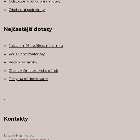
Odstoupení od kupní smlouvy
Obchodní podmínky
Nejčastější dotazy
Jak si změřit velikost náramku
Používané materiály
Péče o náramky
Chci změnit text nebo dárek
Texty na dárkové karty
,
Kontakty
Lucie Fárlíková