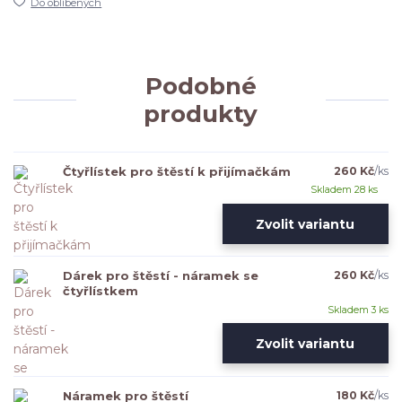
Do oblíbených
Podobné
produkty
Čtyřlístek pro štěstí k přijímačkám
260 Kč
/
ks
Skladem 28 ks
Zvolit variantu
Dárek pro štěstí - náramek se
260 Kč
/
ks
čtyřlístkem
Skladem 3 ks
Zvolit variantu
Náramek pro štěstí
180 Kč
/
ks