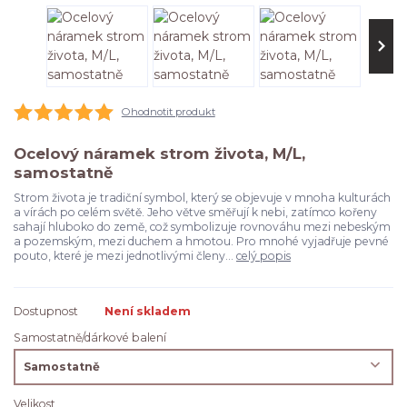
Ohodnotit produkt
Ocelový náramek strom života, M/L,
samostatně
Strom života je tradiční symbol, který se objevuje v mnoha kulturách
a vírách po celém světě. Jeho větve směřují k nebi, zatímco kořeny
sahají hluboko do země, což symbolizuje rovnováhu mezi nebeským
a pozemským, mezi duchem a hmotou. Pro mnohé vyjadřuje pevné
pouto, které je mezi jednotlivými členy...
celý popis
Dostupnost
Není skladem
Samostatně/dárkové balení
Velikost