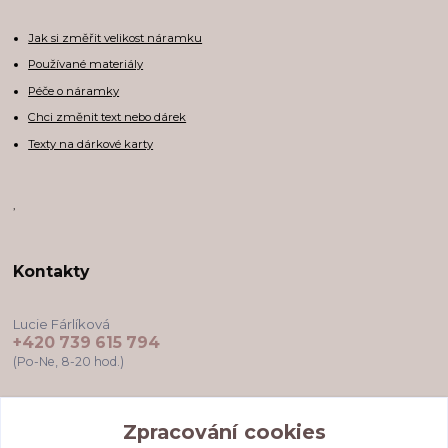
Jak si změřit velikost náramku
Používané materiály
Péče o náramky
Chci změnit text nebo dárek
Texty na dárkové karty
,
Kontakty
Lucie Fárlíková
+420 739 615 794
(Po-Ne, 8-20 hod.)
darkovekartyodlu@gmail.com
Zpracování cookies
Zpracování cookies