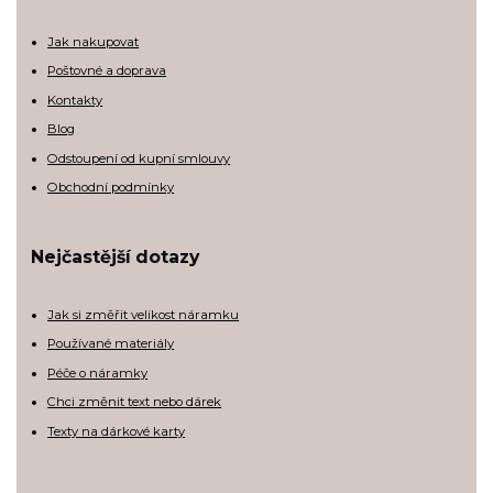
Jak nakupovat
Poštovné a doprava
Kontakty
Blog
Odstoupení od kupní smlouvy
Obchodní podmínky
Nejčastější dotazy
Jak si změřit velikost náramku
Používané materiály
Péče o náramky
Chci změnit text nebo dárek
Texty na dárkové karty