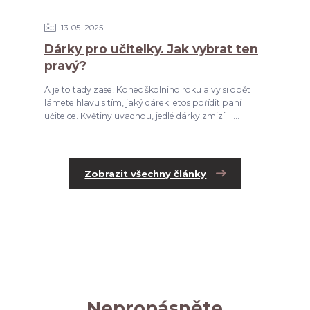
13
05
2025
Dárky pro učitelky. Jak vybrat ten
pravý?
A je to tady zase! Konec školního roku a vy si opět
lámete hlavu s tím, jaký dárek letos pořídit paní
učitelce. Květiny uvadnou, jedlé dárky zmizí... ...
Zobrazit všechny články
Nepropásněte