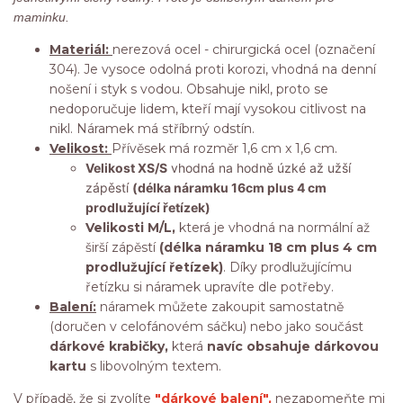
maminku.
Materiál:
nerezová ocel - chirurgická ocel (označení
304). Je vysoce odolná proti korozi, vhodná na denní
nošení i styk s vodou. Obsahuje nikl, proto se
nedoporučuje lidem, kteří mají vysokou citlivost na
nikl. Náramek má stříbrný odstín.
Velikost:
Přívěsek má rozměr 1,6 cm x 1,6 cm.
Velikost XS/S
vhodná na hodně úzké až užší
zápěstí
(délka náramku 16cm plus 4 cm
prodlužující řetízek)
Velikosti M/L,
která je vhodná na normální až
širší zápěstí
(délka náramku 18 cm plus 4 cm
prodlužující řetízek)
. Díky prodlužujícímu
řetízku si náramek upravíte dle potřeby.
Balení:
náramek můžete zakoupit samostatně
(doručen v celofánovém sáčku) nebo jako součást
dárkové krabičky,
která
navíc obsahuje dárkovou
kartu
s libovolným textem.
V případě, že si zvolíte
"dárkové balení",
nezapomeňte mi