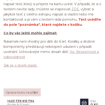
napsat text, který si přejete na kartu uvést. V případě, že si s
textem nevíte rady, můžete se inspirovat
ZDE
, vybrat si
jakýkoli text z celého eshopu, napsat si vlastní nebo mě
kontaktovat a já vám s textem ráda pomohu
. Text uvádíte
do pole "poznámka", které najdete v košíku.
Co by vás ještě mohlo zajímat:
Náramek není vhodný pro děti do 6 let. Korálky a drobné
komponenty představují nebezpečí udušení v případě
uvolnění. Uchovávejte mimo dosah dětí.
Viz. Bezpečnost a
odpovědnost
Jak se o šperk starat.
Úprava textu na přání.
+420 739 615 794
0
ks
0 Kč
(Po-Ne, 8-20 hod.)