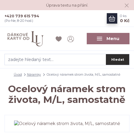
Úprava textu na přání.
+420 739 615 794
0
ks
0 Kč
(Po-Ne, 8-20 hod.)
Menu
Hledat
Úvod
Náramky
Ocelový náramek strom života, M/L, samostatně
Ocelový náramek strom
života, M/L, samostatně