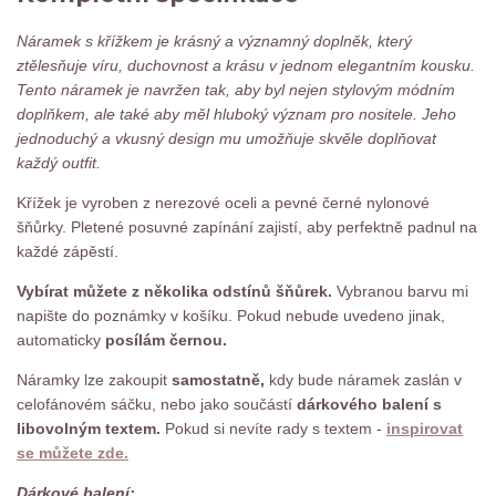
Náramek s křížkem je krásný a významný doplněk, který
ztělesňuje víru, duchovnost a krásu v jednom elegantním kousku.
Tento náramek je navržen tak, aby byl nejen stylovým módním
doplňkem, ale také aby měl hluboký význam pro nositele. Jeho
jednoduchý a vkusný design mu umožňuje skvěle doplňovat
každý outfit.
Křížek je vyroben z nerezové oceli a pevné černé nylonové
šňůrky. Pletené posuvné zapínání zajistí, aby perfektně padnul na
každé zápěstí.
Vybírat můžete z několika odstínů šňůrek.
Vybranou barvu mi
napište do poznámky v košíku. Pokud nebude uvedeno jinak,
automaticky
posílám černou.
Náramky lze zakoupit
samostatně,
kdy bude náramek zaslán v
celofánovém sáčku, nebo jako součástí
dárkového balení s
libovolným textem.
Pokud si nevíte rady s textem -
inspirovat
se můžete zde.
Dárkové balení: