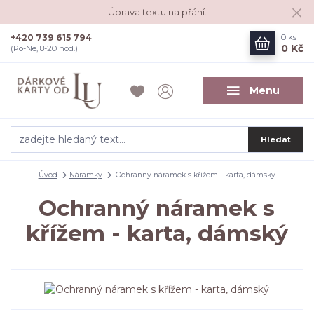
Úprava textu na přání.
+420 739 615 794
0
ks
0 Kč
(Po-Ne, 8-20 hod.)
Menu
Hledat
Úvod
Náramky
Ochranný náramek s křížem - karta, dámský
Ochranný náramek s
křížem - karta, dámský