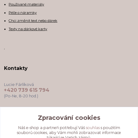
Používané materiály
Péče o náramky
Chci změnit text nebo dárek
Texty na dárkové karty
,
Kontakty
Lucie Fárlíková
+420 739 615 794
(Po-Ne, 8-20 hod.)
darkovekartyodlu@gmail.com
Zpracování cookies
Náš e-shop a partneři potřebují Váš
souhlas
s použitím
souborů cookies, aby Vám mohli zobrazovat informace
týkající se Vašich zájmů.