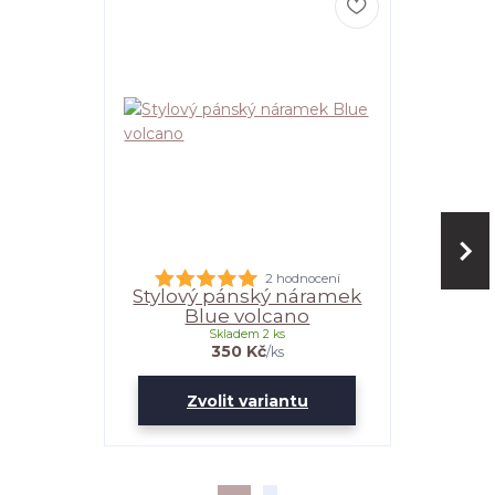
2 hodnocení
Stylový pánský náramek
Stylový
Blue volcano
Skladem 2 ks
350 Kč
/
ks
Zvolit variantu
Zv