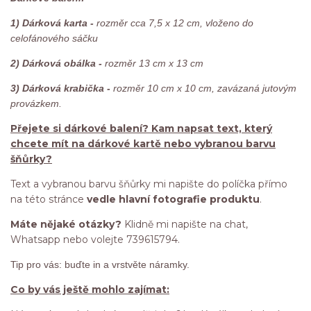
1) Dárková karta -
rozměr cca 7,5 x 12 cm, vloženo do
celofánového sáčku
2) Dárková obálka -
rozměr 13 cm x 13 cm
3) Dárková krabička -
rozměr 10 cm x 10 cm, zavázaná jutovým
provázkem.
Přejete si dárkové balení? Kam napsat text, který
chcete mít na dárkové kartě nebo vybranou barvu
šňůrky?
Text a vybranou barvu šňůrky mi napište do políčka přímo
na této stránce
vedle hlavní fotografie produktu
.
Máte nějaké otázky?
Klidně mi napište na chat,
Whatsapp nebo volejte 739615794.
Tip pro vás: buďte in a vrstvěte náramky.
Co by vás ještě mohlo zajímat: